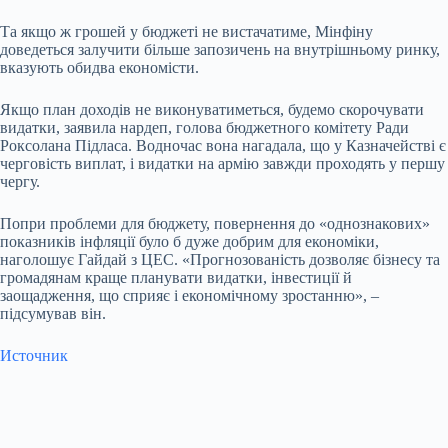
Та якщо ж грошей у бюджеті не вистачатиме, Мінфіну
доведеться залучити більше запозичень на внутрішньому ринку,
вказують обидва економісти.
Якщо план доходів не виконуватиметься, будемо скорочувати
видатки, заявила нардеп, голова бюджетного комітету Ради
Роксолана Підласа. Водночас вона нагадала, що у Казначействі є
черговість виплат, і видатки на армію завжди проходять
у першу
чергу
.
Попри проблеми для бюджету, повернення до «однознакових»
показників інфляції було б дуже добрим для економіки,
наголошує Гайдай з ЦЕС. «Прогнозованість дозволяє бізнесу та
громадянам краще планувати видатки, інвестиції й
заощадження, що сприяє і економічному зростанню», –
підсумував він.
Источник