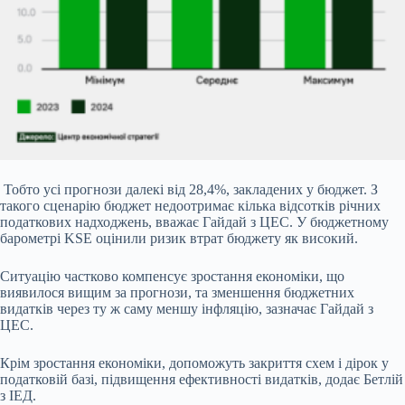
Тобто усі прогнози далекі від 28,4%, закладених у бюджет. З
такого сценарію бюджет недоотримає кілька відсотків річних
податкових надходжень, вважає Гайдай з ЦЕС. У бюджетному
барометрі KSE оцінили ризик втрат бюджету як високий.
Ситуацію частково компенсує зростання економіки, що
виявилося вищим за прогнози, та зменшення бюджетних
видатків через ту ж саму меншу інфляцію, зазначає Гайдай з
ЦЕС.
Крім зростання економіки, допоможуть закриття схем і дірок у
податковій базі, підвищення ефективності видатків, додає Бетлій
з ІЕД.