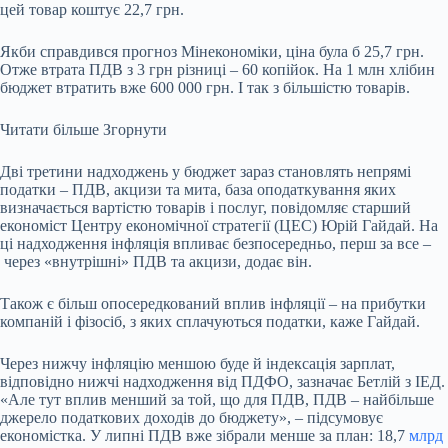
цей товар коштує 22,7 грн.
Якби справдився прогноз Мінекономіки, ціна була б 25,7 грн.
Отже втрата ПДВ з 3 грн різниці – 60 копійок. На 1 млн хлібин
бюджет втратить вже 600 000 грн. І так з більшістю товарів.
Читати більше
Згорнути
Дві третини надходжень у бюджет зараз становлять непрямі
податки – ПДВ, акцизи та мита, база оподаткування яких
визначається вартістю товарів і послуг, повідомляє старший
економіст Центру економічної стратегії (ЦЕС) Юрій Гайдай. На
ці надходження інфляція впливає безпосередньо, перш за все –
через «внутрішні» ПДВ та акцизи, додає він.
Також є більш опосередкований вплив інфляції – на прибутки
компаній і фізосіб, з яких сплачуються податки, каже Гайдай.
Через нижчу інфляцію меншою буде й індексація зарплат,
відповідно нижчі надходження від
ПДФО
, зазначає Бетлій з ІЕД.
«Але тут вплив менший за той, що для ПДВ, ПДВ – найбільше
джерело податкових доходів до бюджету», – підсумовує
економістка. У липні ПДВ вже зібрали менше за план: 18,7
млрд