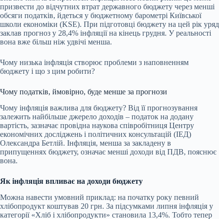
призвести до відчутних втрат державного бюджету через менші
обсяги податків, йдеться у бюджетному барометрі Київської
школи економіки (KSE). При підготовці бюджету на цей рік уряд
заклав прогноз у 28,4% інфляції на кінець грудня. У реальності
вона вже більш ніж удвічі менша.
Чому низька інфляція створює проблеми з наповненням
бюджету і що з цим робити?
Чому податків, ймовірно, буде менше за прогнози
Чому інфляція важлива для бюджету? Від її прогнозування
залежить найбільше джерело доходів – податок на додану
вартість, зазначає провідна наукова співробітниця Центру
економічних досліджень і політичних консультацій (ІЕД)
Олександра Бетлій. Інфляція, менша за закладену в
припущеннях бюджету, означає менші доходи від ПДВ, пояснює
вона.
Як інфляція впливає на доходи бюджету
Можна навести умовний приклад: на початку року певний
хлібопродукт коштував 20 грн. За підсумками липня інфляція у
категорії «Хліб і хлібопродукти» становила 13,4%. Тобто тепер