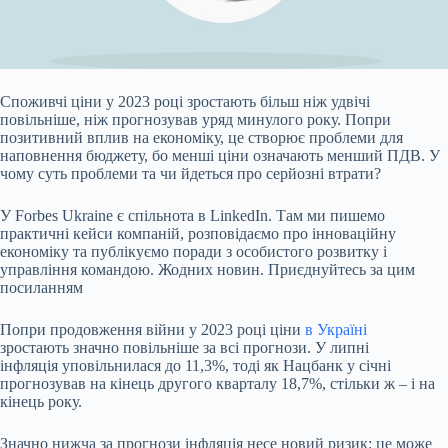
Споживчі ціни у 2023 році зростають більш ніж удвічі
повільніше, ніж прогнозував уряд
минулого року. Попри
позитивний вплив на економіку, це створює проблеми для
наповнення бюджету, бо менші ціни означають менший ПДВ. У
чому суть проблеми та чи йдеться про серйозні втрати?
У Forbes Ukraine є спільнота в LinkedIn. Там ми пишемо
практичні кейси компаній, розповідаємо про інноваційну
економіку та публікуємо поради з особистого розвитку і
управління командою. Жодних новин. Приєднуйтесь за цим
посиланням
Попри продовження війни у 2023 році ціни
в Україні
зростають значно повільніше за всі прогнози. У липні
інфляція уповільнилася до
11,3%
, тоді як Нацбанк у січні
прогнозував на кінець другого кварталу 18,7%, стільки ж – і на
кінець року.
Значно нижча за прогнози інфляція несе новий ризик: це може