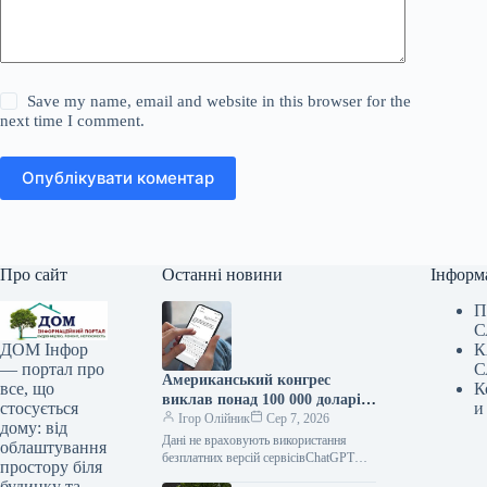
Save my name, email and website in this browser for the
next time I comment.
Опублікувати коментар
Про сайт
Останні новини
Інформ
П
С
К
ДОМ Інфор
С
— портал про
Американський конгрес
К
все, що
виклав понад 100 000 доларів
и
стосується
на ChatGPT.
Ігор Олійник
Сер 7, 2026
дому: від
Дані не враховують використання
облаштування
безплатних версій сервісівChatGPT
простору біля
зайняв позицію найпопулярнішого
будинку та