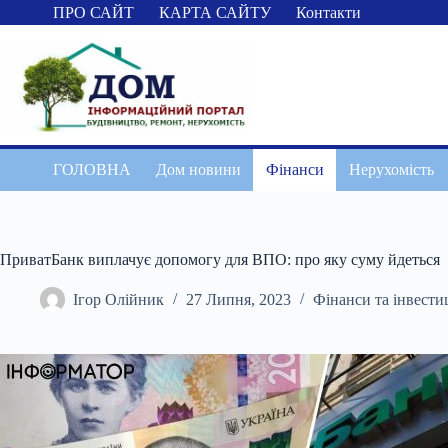
Перейти
ПРО САЙТ
КАРТА САЙТУ
Контакти
до
вмісту
ГОЛОВНА
Дом новини
Фінанси
Нерухомість
ПриватБанк виплачує допомогу для ВПО: про яку суму йдеться
Ігор Олійник
27 Липня, 2023
Фінанси та інвестиц