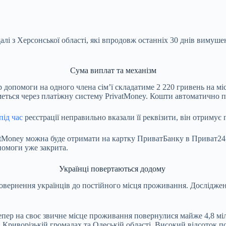
лі з Херсонської області, які впродовж останніх 30 днів вимуш
Сума виплат та механізм
 допомоги на одного члена сім’ї складатиме 2 220 гривень на мі
еться через платіжну систему PrivatMoney. Кошти автоматично п
під час
реєстрації неправильно вказали її реквізити, він отриму
tMoney можна буде отримати на картку ПриватБанку в Приват24, 
помоги уже закрита.
Українці повертаються додому
овернення українців до постійного місця проживання. Досліджен
епер на своє звичне місце проживання повернулися майже 4,8 міл
 Криворізькій громадах та Одеській області. Високий відсоток п