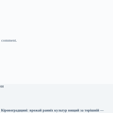
 I comment.
ни
 Кіровоградщині: врожай ранніх культур вищий за торішній —