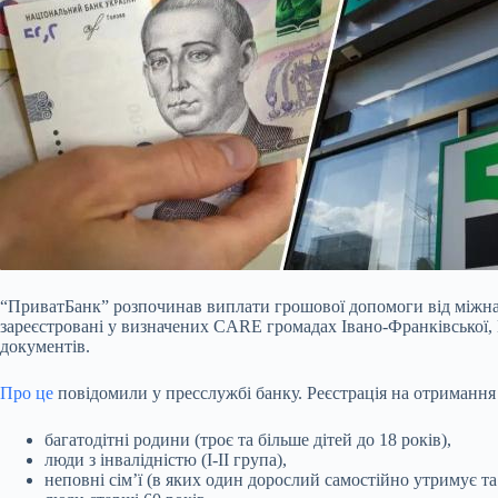
“ПриватБанк” розпочинав виплати грошової допомоги від міжна
зареєстровані у визначених CARE громадах Івано-Франківської, 
документів.
Про це
повідомили у пресслужбі банку. Реєстрація на отримання 
багатодітні родини (троє та більше дітей до 18 років),
люди з інвалідністю (I-II група),
неповні сім’ї (в яких один дорослий самостійно утримує та