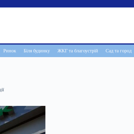
Ринок
Біля будинку
ЖКГ та благоустрій
Сад та город
ії