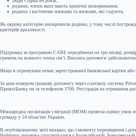
люди старші 60 років,
родини, члени яких мають хронічні захворювання,
родини з вагітними жінками та жінками, які годують.
Як окрему категорію виокремили родини, у тому числі постражда
критеріїв вразливості.
Підтримка за програмою CARE передбачена на три місяці, розмір
гривень на кожного члена сім’ї. Виплата допомоги здійснюватим
Якщо в отримувача немає зареєстрованої банківської картки або
За цим номером грошову допомогу через платіжну систему Priva
ПриватБанку чи за телефоном 3700. Реєстрація на отримання до
Міжнародна організація з міграції (МОМ) провела оцінку умов п
громаду у 14 областях України.
В опублікованому звіті вказано, що з моменту переміщення і дот
Найвища динаміка спостерігалася у Балаклійській, Бородянській,