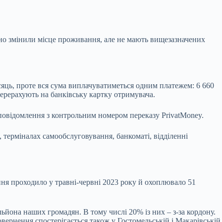
ено змінили місце проживання, але не мають вищезазначених
сяць, проте вся сума виплачуватиметься одним платежем: 6 660
ерерахують на банківську картку отримувача.
є повідомлення з контрольним номером переказу PrivatMoney.
терміналах самообслуговування, банкоматі, відділенні
ня проходило у травні-червні 2023 року й охоплювало 51
ьйона наших громадян. В тому числі 20% із них – з-за кордону.
овернення спостерігається також у Гостомельській і Макарівській