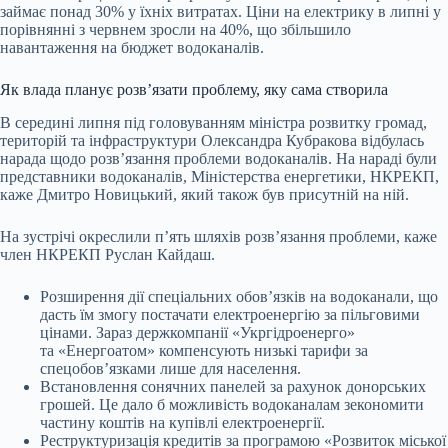
займає понад 30% у їхніх витратах. Ціни на електрику в липні у
порівнянні з червнем зросли на 40%, що збільшило
навантаження на бюджет водоканалів.
Як влада планує розвʼязати проблему, яку сама створила
В середині липня під головуванням міністра розвитку громад,
територій та інфраструктури Олександра Кубракова відбулась
нарада щодо розвʼязання проблеми водоканалів. На нараді були
представники водоканалів, Міністерства енергетики, НКРЕКП,
каже Дмитро Новицький, який також був присутній на ній.
На зустрічі окреслили пʼять шляхів розвʼязання проблеми, каже
член НКРЕКП
Руслан Кайдаш
.
Розширення дії спеціальних обовʼязків на водоканали, що
дасть їм змогу постачати електроенергію за пільговими
цінами. Зараз держкомпанії «Укргідроенерго»
та «Енергоатом» компенсують низькі тарифи за
спецобовʼязками лише для населення.
Встановлення сонячних панелей за рахунок донорських
грошей. Це дало б можливість водоканалам зекономити
частину коштів на купівлі електроенергії.
Реструктуризація кредитів за програмою «Розвиток міської