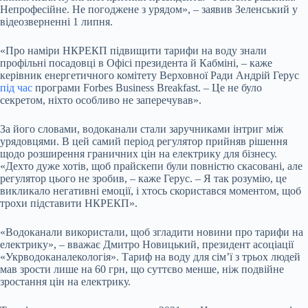
Непрофесійне. Не погоджене з урядом», – заявив Зеленський у
відеозверненні 1 липня.
«Про наміри НКРЕКП підвищити тарифи на воду знали
профільні посадовці в Офісі президента й Кабміні, – каже
керівник енергетичного комітету Верховної Ради Андрій Герус
під час
програми Forbes Business Breakfast. – Це не було
секретом, ніхто особливо не заперечував».
За його словами, водоканали стали заручниками інтриг між
урядовцями. В цей самий період регулятор прийняв рішення
щодо розширення граничних цін на електрику для бізнесу.
«Дехто дуже хотів, щоб
прайскепи
були повністю скасовані, але
регулятор цього не зробив, – каже Герус. – Я так розумію, це
викликало негативні емоції, і хтось скористався моментом, щоб
трохи підставити НКРЕКП».
«Водоканали використали, щоб згладити новини про тарифи на
електрику», – вважає Дмитро Новицький, президент асоціації
«Укрводоканалекологія». Тариф на воду для сімʼї з трьох людей
мав зрости лише на 60 грн, що суттєво менше, ніж подвійне
зростання цін на електрику.