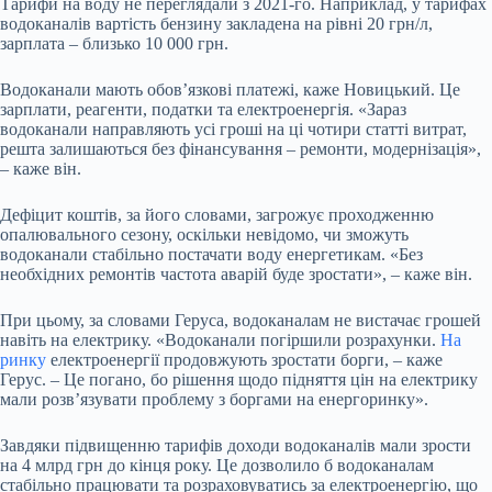
Тарифи на воду не переглядали з 2021-го. Наприклад, у тарифах
водоканалів вартість бензину закладена на рівні 20 грн/л,
зарплата – близько 10 000 грн.
Водоканали мають обовʼязкові платежі, каже Новицький. Це
зарплати, реагенти, податки та електроенергія. «Зараз
водоканали направляють усі гроші на ці чотири статті витрат,
решта залишаються без фінансування – ремонти, модернізація»,
– каже він.
Дефіцит коштів, за його словами, загрожує проходженню
опалювального сезону, оскільки невідомо, чи зможуть
водоканали стабільно постачати воду енергетикам. «Без
необхідних ремонтів частота аварій буде зростати», – каже він.
При цьому, за словами Геруса, водоканалам не вистачає грошей
навіть на електрику. «Водоканали погіршили розрахунки.
На
ринку
електроенергії продовжують зростати борги, – каже
Герус. – Це погано, бо рішення щодо підняття цін на електрику
мали розвʼязувати проблему з боргами на енергоринку».
Завдяки підвищенню тарифів доходи водоканалів мали зрости
на 4 млрд грн до кінця року. Це дозволило б водоканалам
стабільно працювати та розраховуватись за електроенергію, що