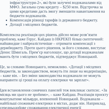
інфраструктури-2», які були залучені водоканалами від
МФО. Загальна сума кредиту – $250 млн. Відстрочка за
цими кредитами дасть змогу зменшити навантаження на
бюджети водоканалів.
Компенсація різниці тарифів із державного бюджету.
Дотації з місцевих бюджетів.
Комплексна реалізація цих рішень дійсно може розвʼязати
проблему, каже Герус. Кайдаш із НКРЕКП більш скептичний:
найшвидше і найреалістичніше – отримати компенсації з
держбюджету. Проти цього рішення, за його словами, виступає
Денис Шмигаль. Премʼєр наголошує, що дотації водоканалам
мають бути з місцевих бюджетів, підтверджує Новицький.
Це, за словами Новицького, неможливо. «Дотації з місцевих
бюджетів, за законодавством, можуть іти лише на модернізацію,
– каже він. – Без зміни законодавства водоканали не можуть
направити ці гроші на оплату електрики чи зарплат».
Ідея встановлення сонячних панелей теж викликає скепсис. «За
місяць ми цього не зробимо», – каже Кайдаш. Реалізація проєкту
коштуватиме мільярди, впевнений Новицький. Водоканали –
найбільші споживачі електрики в містах, додає він. Наприклад,
середньодобове споживання електричної енергії