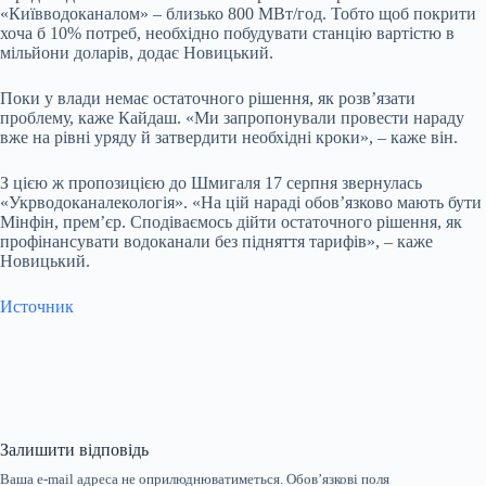
«Київводоканалом» – близько 800 МВт/год. Тобто щоб покрити
хоча б 10% потреб, необхідно побудувати станцію вартістю в
мільйони доларів, додає Новицький.
Поки у влади немає остаточного рішення, як розвʼязати
проблему, каже Кайдаш. «Ми запропонували провести нараду
вже на рівні уряду й затвердити необхідні кроки», – каже він.
З цією ж пропозицією до Шмигаля 17 серпня звернулась
«Укрводоканалекологія». «На цій нараді обовʼязково мають бути
Мінфін, премʼєр. Сподіваємось дійти остаточного рішення, як
профінансувати водоканали без підняття тарифів», – каже
Новицький.
Источник
Залишити відповідь
Ваша e-mail адреса не оприлюднюватиметься.
Обов’язкові поля