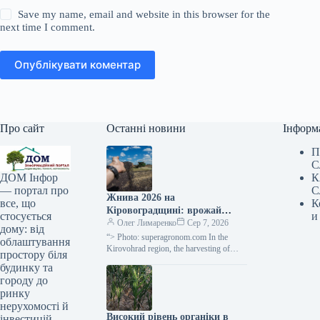
Save my name, email and website in this browser for the
next time I comment.
Опублікувати коментар
Про сайт
Останні новини
Інформ
П
С
К
ДОМ Інфор
С
— портал про
Жнива 2026 на
К
все, що
Кіровоградщині: врожай
и
стосується
ранніх культур вищий за
Олег Лимаренко
Сер 7, 2026
дому: від
торішній —
“> Photo: superagronom.com In the
облаштування
SuperAgronom.com
Kirovohrad region, the harvesting of
простору біля
early grain and leguminous crops is being
будинку та
completed. They were…
городу до
ринку
нерухомості й
Високий рівень органіки в
інвестицій.