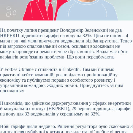
На початку липня президент Володимир Зеленський не дав
НКРЕКП підвищити тарифи на воду на
32%. Ціна питання – 4
млрд грн, які мали врятувати водоканали від банкрутства. Тепер
під загрозою опалювальний сезон, оскільки водоканали не
можуть проводити ремонти через брак коштів. Влада має пʼять
варіантів розвʼязання проблеми. Що вони передбачають
У Forbes Ukraine є спільнота в LinkedIn. Там ми пишемо
практичні кейси компаній, розповідаємо про інноваційну
економіку та публікуємо поради з особистого розвитку і
управління командою. Жодних новин. Приєднуйтесь за цим
посиланням
Нацкомісія, що здійснює держрегулювання у сферах енергетики
й комунальних послуг (НКРЕКП), 29 червня підвищила тарифи
на воду для 33 водоканалів у середньому на 32%.
Нові тарифи діяли недовго. Рішення регулятора було скасовано 3
липня після публічної критики президента. «Ганебне рішення.