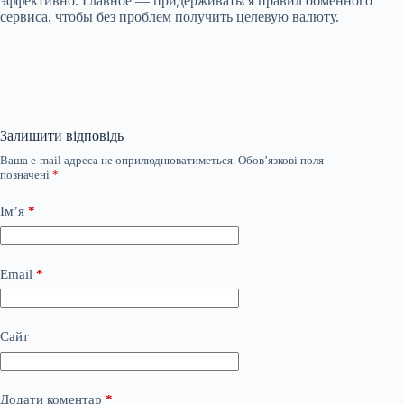
эффективно. Главное — придерживаться правил обменного
сервиса, чтобы без проблем получить целевую валюту.
Залишити відповідь
Ваша e-mail адреса не оприлюднюватиметься.
Обов’язкові поля
позначені
*
Ім’я
*
Email
*
Сайт
Додати коментар
*