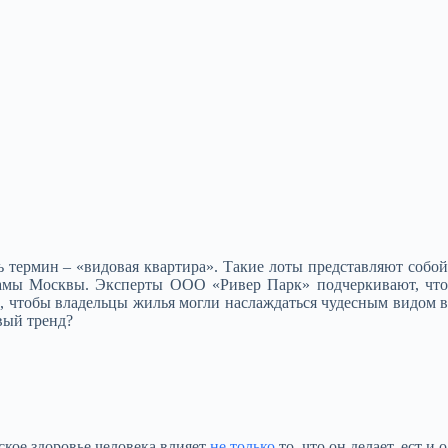
ь термин – «видовая квартира». Такие лоты представляют собой
амы Москвы. Эксперты ООО «Ривер Парк» подчеркивают, чт
, чтобы владельцы жилья могли наслаждаться чудесным видом в
овый тренд?
ское здоровье человека влияет
не только
то, что он делает, ест и о