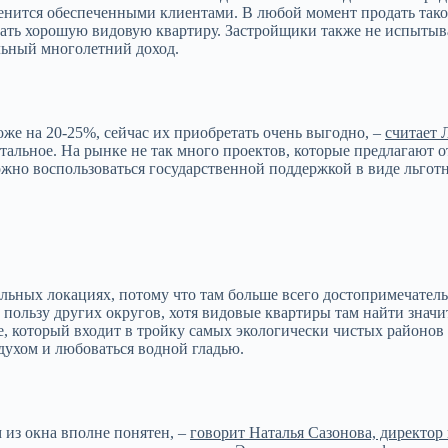
енится обеспеченными клиентами. В любой момент продать такое
ждать хорошую видовую квартиру. Застройщики также не испытыв
ильный многолетний доход.
оже на 20-25%, сейчас их приобретать очень выгодно, –
считает 
стальное. На рынке не так много проектов, которые предлагают 
можно воспользоваться государственной поддержкой в виде льгот
льных локациях, потому что там больше всего достопримечател
 пользу других округов, хотя видовые квартиры там найти зна
е, который входит в тройку самых экологически чистых районо
духом и любоваться водной гладью.
из окна вполне понятен, –
говорит Наталья Сазонова, директор