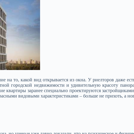
е на то, какой вид открывается из окна. У риелторов даже ест
итной городской
недвижимости и удивительную красоту панор
кие квартиры заранее специально проектируются застройщиками
красными видовыми характеристиками – больше не прихоть, а н
на, но ученые уже давно доказали, что на психическое и физиче