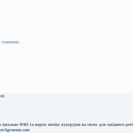
 I comment.
ни
 ідеальне ФАО та норму посіву кукурудзи на силос для західного рег
perAgronom.com