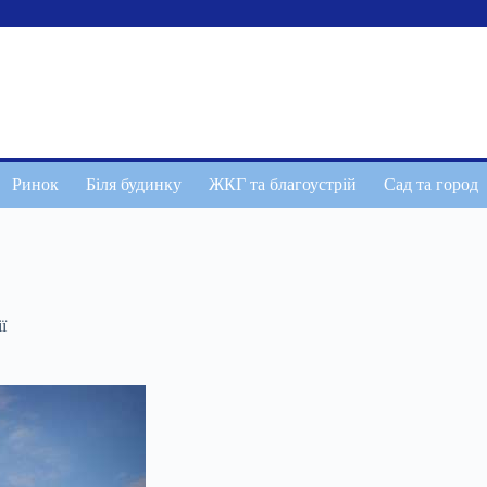
Ринок
Біля будинку
ЖКГ та благоустрій
Сад та город
ї