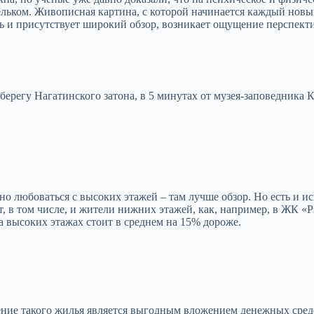
е мельком. Живописная картина, с которой начинается каждый но
еть и присутствует широкий обзор, возникает ощущение перспек
егу Нагатинского затона, в 5 минутах от музея-заповедника Кол
юбоваться с высоких этажей – там лучше обзор. Но есть и искл
т, в том числе, и жители нижних этажей, как, например, в ЖК «
а высоких этажах стоит в среднем на 15% дороже.
тение такого жилья является выгодным вложением денежных средс