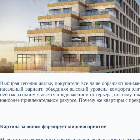
Выбирая сегодня жилье, покупатели все чаще обращают внимани
идеальный вариант, объединяя высокий уровень комфорта эл
пейзаж за окном является продолжением интерьера, поэтому та
наиболее привлекательном ракурсе. Почему же квартиры с пре
Картина за окном формирует мировосприятие
Мало кто из современных горожан специально часами сидит у ок