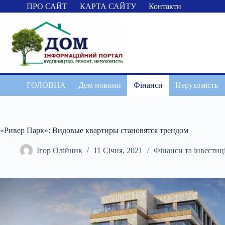
Перейти
ПРО САЙТ
КАРТА САЙТУ
Контакти
до
вмісту
ГОЛОВНА
Дом новини
Фінанси
Нерухомість
«Ривер Парк»: Видовые квартиры становятся трендом
Ігор Олійник
11 Січня, 2021
Фінанси та інвестиці