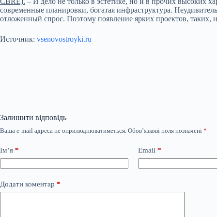
CBRE).
– И дело не только в эстетике, но и в прочих высоких х
современные планировки, богатая инфраструктура. Неудивительн
отложенный спрос. Поэтому появление ярких проектов, таких, 
Источник:
vsenovostroyki.ru
Залишити відповідь
Ваша e-mail адреса не оприлюднюватиметься.
Обов’язкові поля позначені
*
Ім’я
*
Email
*
Додати коментар
*