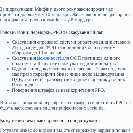
За підрахунками Мінфіну, цього року законопроєкт має
принести до бюджету 10
млрд грн
. Железняк оцінює цьогорічні
надходження трохи скромніше – у 8 млрд грн.
Головні зміни: перевірки, РРО та скасування пільг
Скасування спрощеної системи оподаткування зі ставкою
2% з доходу для ФОП та юридичних осіб із річним
оборотом до 10 млрд грн.
Скасування
можливості для
ФОП платників єдиного
податку І та II груп не сплачувати єдиний податок.
Відновлення документальних перевірок. Зараз податкова
має право перевіряти бізнес лише щодо відшкодування
ПДВ, акцизу та трансфертного ціноутворення, уточнює
Гетманцев.
Повернення штрафів за невикористання РРО.
Винятки – податкові перевірки та штрафи за відсутність РРО не
будуть застосовуватися для прифронтових регіонів.
Кому не вистачатиме спрощеного оподаткування
Готувати бізнес до відмови від 2% спецрежиму нардепи почали