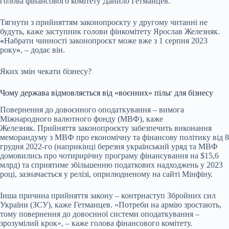
голова фінансового комітету Данило Гетманцев.
Тягнути з прийняттям законопроєкту у другому читанні не
будуть, каже заступник голови фінкомітету Ярослав Железняк.
«
Набрати чинності законопроєкт може вже з 1 серпня 2023
року
»
, – додає він.
Яких змін чекати бізнесу?
Чому держава відмовляється від «воєнних» пільг для бізнесу
Повернення до довоєнного оподаткування – вимога
Міжнародного валютного фонду (МВФ), каже
Железняк. Прийняття законопроєкту забезпечить виконання
меморандуму з МВФ про економічну та фінансову політику від 8
грудня 2022-го (наприкінці березня український уряд та МВФ
домовились про чотирирічну програму фінансування на $15,6
млрд) та сприятиме збільшенню податкових надходжень у 2023
році, зазначається у релізі, оприлюдненому на сайті Мінфіну.
Інша причина прийняття закону – контрнаступ Збройних сил
України (ЗСУ), каже Гетманцев. «Потреби на армію зростають,
тому повернення до довоєнної системи оподаткування –
зрозумілий крок», – каже голова фінансового комітету.