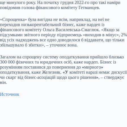
ще минулого року. На початку грудня 2022-го про такі наміри
повідомив голова фінансового комітету Гетманцев.
«Спрощенка» була вигідна не всім, наприклад, на неї не
переходив низькорентабельний бізнес, каже нардеп із
фінансового комітету Ольга Василевська-Смаглюк. «Якщо за
підсумками звітного періоду підприємець «виходив в мінус», 2%
від усіх надходжень все одно доводилося б віддавати, що тільки
збільшувало б збитки», – уточнює вона.
Загалом на спрощену систему оподаткування прийшло близько
300 000 фізичних та юридичних осіб, каже нардеп. Бізнес із
розумінням поставився до повернення до
«
мирного
»
оподаткування, каже Железняк.
«У
комітеті наразі немає дискусії
чи скарг від бізнес-асоціацій щодо цього рішення
»
, – стверджує
він.
Источник