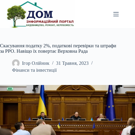
Перейти
до
вмісту
Скасування податку 2%, податкові перевірки та штрафи
за РРО. Навіщо їх повертає Верховна Рада
Ігор Олійник
31 Травня, 2023
Фінанси та інвестиції