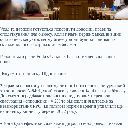
Уряд та нардепи готуються повернути довоєнні правила
оподаткування для бізнесу. Коли
пільги перших місяців війни
остаточно скасують, якому бізнесу вони були вигідними та
скільки від цього отримає держбюджет
Головні матеріали Forbes Ukraine. Раз на тиждень на вашій
пошті.
Дякуємо за підписку
Підписатися
29 травня нардепи у першому читанні проголосували урядовий
законопроєкт №8401, який скасовує
«
воєнні
»
пільги для бізнесу.
Документ передбачає повернення податкових перевірок,
скасування «спрощенки» у 2% та відновлення штрафів за
невикористання РРО. Ці пільгові норми нардепи ухвалили ще
на початку війни – у березні 2022 року.
«
Вони були ефективні, але вже відіграли свою роль
»
, – вважає