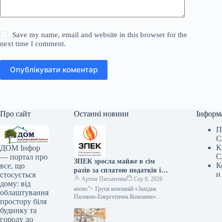
Save my name, email and website in this browser for the
next time I comment.
Опублікувати коментар
Про сайт
Останні новини
Інформ
П
С
К
ДОМ Інфор
С
— портал про
ЗПЕК зросла майже в сім
К
все, що
разів за сплатою податків і
и
стосується
обов’язкових платежів —
Артем Письменна
Сер 8, 2026
дому: від
Мінфін
anons”> Група компаній «Західна
облаштування
Паливно-Енергетична Компанія»
простору біля
(ЗПЕК) за підсумками першого
будинку та
півріччя 2026 року майже у сім разів
городу до
збільшила обсяг сплачених…