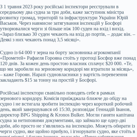
З 1 травня 2023 року російські інспектори реєстрували в
середньому два судна за три доби, каже заступник міністра
розвитку громад, територій та інфраструктури України Юрій
Васьков. Через навмисне затягування інспекцій у Босфорі
утворювалися черги зі більше ніж 100 суден на вхід і вихід.
«Зараз близько 30 суден чекають на вхід до портів, – додає він. –
Деякі з них чекають понад 3,5 місяці».
Судно із 64 000 т зерна на борту засновника агрокомпанії
«Прометей» Рафаеля Горояна стоїть у протоці Босфор вже понад
120 днів. За кожен день простою власник сплачує $20 000. «Те,
що ми заробили на зерновому коридорі ми втратили за місяць»,
– каже Гороян. Наразі судновласники у вартість перевезення
закладають $15 за тонну на простій у Босфорі.
Російські інспектори свавільно поводять себе в рамках
зернового коридору. Комісія приїжджала ближче до обіду на
судно і не встигала зробити інспекцію через короткий робочий
день, який завершувався об 15:30, розповідає Геннадій Іванов,
директор BPG Shipping & Kronos Bulker. Могли ганяти капітана
судна за нетиповими документами, що займало ще одну-дві
доби, або просто не зʼявлялись на інспекцію. Можуть обирати із
черги судно, яке щойно прибуло, і ігнорувати судно, яке стоїть в
черзі місяці, і багато іншого, додає він. «Через саботування