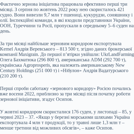
Фактично зернова ініціатива працювала ефективно перші три
місяці. З серпня по жовтень 2022 року нею скористалось 421
судно. Вони вивезли 9,7 млн т пшениці, кукурудзи, соняшнику і
олії. Інспекційні команди, в які входили представники України,
ООН, Туреччини та Росії, пропускали в середньому 5–6 суден на
день.
За три місяці найбільше зерновим коридором експортувала
Kernel Андрія Веревського – 813 500 т, згідно даних брокерської
компанії Maxigrain. До першої пʼятірки увійшли: UkrLandFarming
Олега Бахматюка (296 800 т), американська ADM (292 700 т),
українська Agroprosperis, яка належить американському New
Century Holdings (251 000 т) і «Нібулон» Андрія Вадатурського
(210 200 т).
Перші спроби саботажу «зернового коридору» Росією почались
вже восени 2022, приблизно за три місяці після початку роботи
зернової ініціативи, згадує Осипов.
У жовтні коридором скористалися 176 суден, у листопаді – 85, у
червні 2023 – 37. «Якщо у березні морськими шляхами Україна
експортувала 4 млн т продукції, то у травні лише 1,3 млн т –
менше третини від можливих обсягів», – каже Осипов.