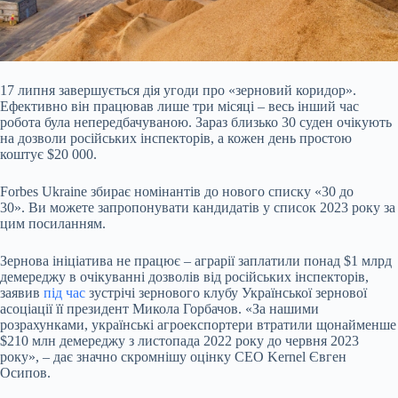
17 липня завершується дія угоди про «зерновий коридор».
Ефективно він працював лише три
місяці – весь інший час
робота була непередбачуваною. Зараз близько 30 суден очікують
на дозволи російських інспекторів, а кожен день простою
коштує $20 000.
Forbes Ukraine збирає номінантів до нового списку «30 до
30». Ви можете запропонувати кандидатів у список 2023 року за
цим посиланням.
Зернова ініціатива не працює – аграрії заплатили понад $1 млрд
демереджу
в очікуванні дозволів від російських інспекторів,
заявив
під час
зустрічі зернового клубу Української зернової
асоціації її президент Микола Горбачов. «За нашими
розрахунками, українські агроекспортери втратили щонайменше
$210 млн демереджу з листопада 2022 року до червня 2023
року», – дає значно скромнішу оцінку СЕО Kernel Євген
Осипов.