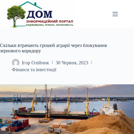
Перейти
до
вмісту
Скільки втрачають грошей аграрії через блокування
зернового коридору
Ігор Олійник
30 Червня, 2023
Фінанси та інвестиції