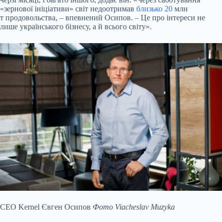
«зернової ініціативи» світ недоотримав
близько 20
млн
т продовольства, – впевнений Осипов. – Це про інтереси не
лише українського бізнесу, а й всього світу».
СЕО Kernel Євген Осипов
Фото Viacheslav Muzyka