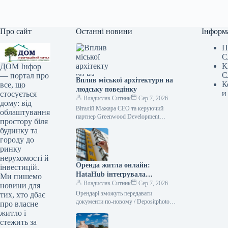
Про сайт
Останні новини
Інформ
П
С
К
ДОМ Інфор
С
— портал про
Вплив міської архітектури на
К
все, що
людську поведінку
и
стосується
Владислав Ситник
Сер 7, 2026
дому: від
Віталій Мажара CEO та керуючий
облаштування
партнер Greenwood Development
простору біля
Архітектурні споруди часто
будинку та
оцінюються за їхнім зовнішнім
городу до
виглядом, плануванням,
ринку
використаними технологіями
нерухомості й
Оренда житла онлайн:
інвестицій.
HataHub інтегрувала
Ми пишемо
“Дія.Підпис” — Delo.ua
Владислав Ситник
Сер 7, 2026
новини для
Орендарі зможуть передавати
тих, хто дбає
документи по-новому / Depositphotos
про власне
Українська платформа HataHub
житло і
впровадила функцію обміну
стежить за
документами через “Дію” та