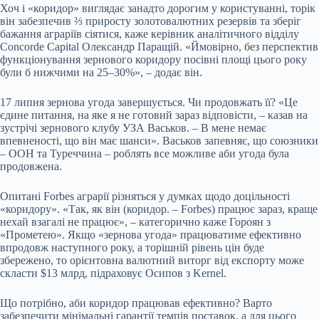
Хоч і «коридор» виглядає занадто дорогим у користуванні, торік
він забезпечив ⅔ приросту золотовалютних резервів та зберіг
бажання аграріїв сіятися, каже керівник аналітичного відділу
Concorde Capital Олександр Паращій. «Ймовірно, без перспектив
функціонування зернового коридору посівні площі цього року
були б нижчими на 25–30%», – додає він.
17 липня зернова угода завершується. Чи продовжать її? «Це
єдине питання, на яке я не готовий зараз відповісти, – казав на
зустрічі зернового клубу УЗА Васьков. – В мене немає
впевненості, що він має шанси». Васьков запевняє, що союзники
– ООН та Туреччина – роблять все можливе аби угода була
продовжена.
Опитані Forbes аграрії різняться у думках щодо доцільності
«коридору». «Так, як він (коридор. – Forbes) працює зараз, краще
нехай взагалі не працює», – категорично каже Гороян з
«Прометею». Якщо «зернова угода» працюватиме ефективно
впродовж наступного року, а торішній рівень цін буде
збережено, то орієнтовна валютний виторг від експорту може
скласти $13 млрд, підраховує Осипов з Kernel.
Що потрібно, аби коридор працював ефективно? Варто
забезпечити мінімальні гарантії темпів поставок, а для цього