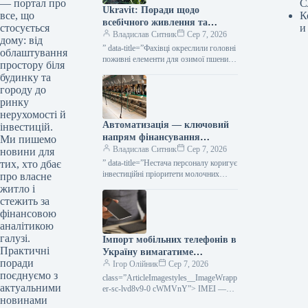
С
— портал про
Ukravit: Поради щодо
К
все, що
всебічного живлення та
и
стосується
захисту озимої пшениці від
Владислав Ситник
Сер 7, 2026
дому: від
KURKUL
” data-title=”Фахівці окреслили головні
облаштування
поживні елементи для озимої пшениці
простору біля
восени”
будинку та
городу до
ринку
нерухомості й
Автоматизація — ключовий
інвестицій.
напрям фінансування
Ми пишемо
молочних ферм від Credit
Владислав Ситник
Сер 7, 2026
новини для
Agricole — КУРКУЛЬ
” data-title=”Нестача персоналу коригує
тих, хто дбає
інвестиційні пріоритети молочних
про власне
господарств — Credit Agricole”
житло і
стежить за
фінансовою
аналітикою
галузі.
Імпорт мобільних телефонів в
Практичні
Україну вимагатиме
поради
обов’язкового декларування
Ігор Олійник
Сер 7, 2026
поєднуємо з
IMEI
class=”ArticleImagestyles__ImageWrapp
актуальними
er-sc-lvd8v9-0 cWMVnY”> IMEI —
новинами
унікальний номер мобільного