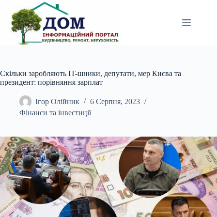
Перейти
до
вмісту
Скільки заробляють IT-шники, депутати, мер Києва та
президент: порівняння зарплат
Ігор Олійник
6 Серпня, 2023
Фінанси та інвестиції