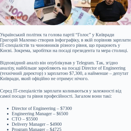
Український політик та голова партії “Голос” у Київради
Григорій Маленко створив
інфографіку,
в якій порівняв зарплати
IT-спеціалістів та чиновників різного рівня, що працюють у
Києві. Зокрема, заробітки на посаді президента та мера столиці.
Відповідний аналіз
він опублікував у Telegram
. Так, згідно
аналізу, найбільше заробляють на посаді Director of Engineering
(технічний директор) з зарплатою $7,300, а найменше – депутат
Київради, який офіційно не отримує нічого.
Серед IT-спеціалістів зарплати коливаються у залежності від
самої посади та рівня професійності. Загалом вони такі:
Director of Engineering – $7300
Engineering Manager – $6500
СТО – $5500
Delivery Manager – $4900
Program Manager – $4725