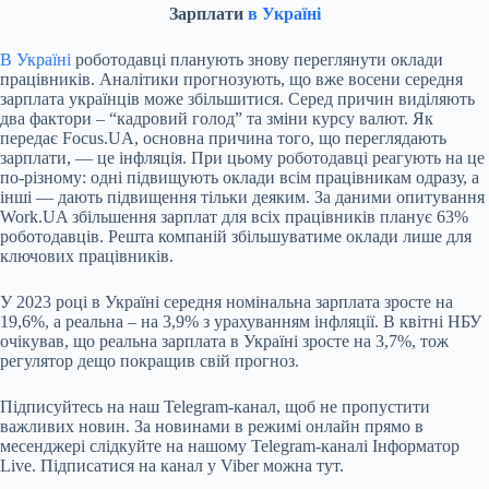
Зарплати
в Україні
В Україні
роботодавці планують знову переглянути оклади
працівників
. Аналітики прогнозують, що вже восени середня
зарплата українців може збільшитися. Серед причин виділяють
два фактори – “кадровий голод” та зміни курсу валют. Як
передає Focus.UA, основна причина того, що переглядають
зарплати, — це інфляція. При цьому роботодавці реагують на це
по-різному: одні підвищують оклади всім працівникам одразу, а
інші — дають підвищення тільки деяким. За даними опитування
Work.UA збільшення зарплат для всіх працівників планує 63%
роботодавців. Решта компаній збільшуватиме оклади лише для
ключових працівників.
У 2023 році в Україні
середня номінальна зарплата зросте на
19,6%
, а реальна – на 3,9% з урахуванням інфляції. В квітні НБУ
очікував, що реальна зарплата в Україні зросте на 3,7%, тож
регулятор дещо покращив свій прогноз.
Підписуйтесь на наш
Telegram-канал
, щоб не пропустити
важливих новин. За новинами в режимі онлайн прямо в
месенджері слідкуйте на нашому Telegram-каналі
Інформатор
Live
. Підписатися на канал у Viber можна
тут
.