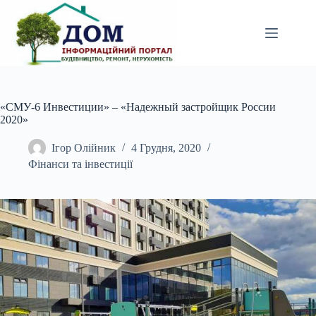
Перейти
до
вмісту
«СМУ-6 Инвестиции» – «Надежный застройщик России
2020»
Ігор Олійник
4 Грудня, 2020
Фінанси та інвестиції