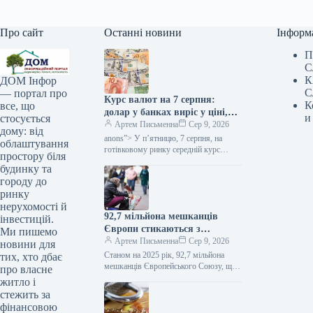
Про сайт
Останні новини
Інформ
П
С
К
ДОМ Інфор
С
— портал про
Курс валют на 7 серпня:
К
все, що
долар у банках виріс у ціні,
и
стосується
євро здешевшало — Мінфін
Артем Письменна
Сер 9, 2026
дому: від
anons”> У п’ятницю, 7 серпня, на
облаштування
готівковому ринку середній курс
простору біля
американської валюти піднявся на 2
будинку та
копійки в покупці та на…
городу до
ринку
нерухомості й
92,7 мільйона мешканців
інвестицій.
Європи стикаються з
Ми пишемо
постійною загрозою
Артем Письменна
Сер 9, 2026
новини для
зубожіння: дані статистики
Станом на 2025 рік, 92,7 мільйона
тих, хто дбає
ЄС від Мінфіну.
мешканців Європейського Союзу, що
про власне
становить 20,9% від загальної кількості
житло і
населення, опинилися під загрозою
стежить за
злиднів або…
фінансовою