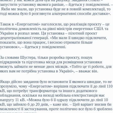
запустити установку якомога раніше, – йдеться у повідомленні. –
Якби ми знали, що установка буде не в повній комплектації, то
тоді можна було б розглянути альтернативні способи доставки».
Також в «Енергоатомі» наголосили, що реалізація проєкту – це
політична домовленість на рівні міністрів енергетики США та
України в розпал зими. Ця установка – пілотний проєкт
децентралізованої генерації. «Ми мали її швидко підключити,
показати, що вона працює, і весною отримати більше
установок», – йдеться у повідомленні.
За словами Шустера, тільки розробка проєкту, пошук
підрядників та підготовка місця для розміщення установки
можуть займати не менше двох місяців. «Тобто це ті роботи, для
яких вам не потрібна установка в Україні», – вважає він.
Якщо дійсно завдання було встановити її якомога швидше, то не
зрозуміло, чому «Енергоатом» вирішив підключати її до лінії 110
кВ, що потребує трансформатора та іншого додаткового
обладнання, оскільки на виході мобільна електростанція має
напругу 11 кВ. «Можна було б її одразу підключити до лінії 10
кВ, що зайняло б до 20 днів, – каже він. – Цей варіант знизив би
можливості її застосування, проте політично все було б зроблено