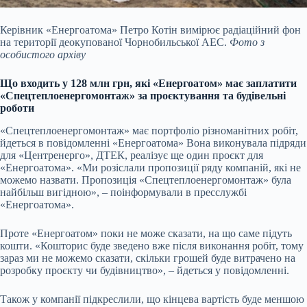
Керівник «Енергоатома» Петро Котін вимірює радіаційний фон
на території деокупованої Чорнобильської АЕС.
Фото з
особистого архіву
Що входить у 128 млн грн, які «Енергоатом» має заплатити
«Спецтеплоенергомонтаж» за проєктування та будівельні
роботи
«Спецтеплоенергомонтаж» має портфоліо різноманітних робіт,
йдеться в повідомленні «Енергоатома» Вона виконувала підряди
для «Центренерго», ДТЕК, реалізує ще один проєкт для
«Енергоатома». «Ми розіслали пропозиції ряду компаній, які не
можемо назвати. Пропозиція «Спецтеплоенергомонтаж» була
найбільш вигідною», – поінформували в пресслужбі
«Енергоатома».
Проте «Енергоатом» поки не може сказати, на що саме підуть
кошти. «Кошторис буде зведено вже після виконання робіт, тому
зараз ми не можемо сказати, скільки грошей буде витрачено на
розробку проєкту чи будівництво», – йдеться у повідомленні.
Також у компанії підкреслили, що кінцева вартість буде меншою