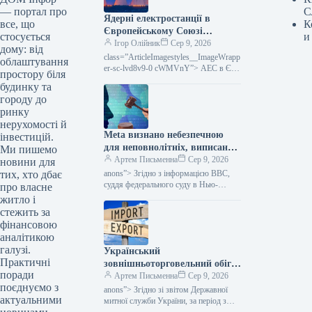
С
— портал про
Ядерні електростанції в
К
все, що
Європейському Союзі
и
стосується
припиняють роботу через
Ігор Олійник
Сер 9, 2026
дому: від
низький рівень води в річках
class=”ArticleImagestyles__ImageWrapp
облаштування
(експертна оцінка)
er-sc-lvd8v9-0 cWMVnY”> АЕС в ЄС
простору біля
зупиняються через обміління річок
будинку та
(думка експерта)У зв’язку з
городу до
екстремальною спекою в Європі
ринку
нерухомості й
Meta визнано небезпечною
інвестицій.
для неповнолітніх, виписано
Ми пишемо
штраф у розмірі 567
Артем Письменна
Сер 9, 2026
новини для
мільйонів доларів та
anons”> Згідно з інформацією BBC,
тих, хто дбає
накладено суворі
суддя федерального суду в Нью-
про власне
Мексико виніс рішення проти Meta,
зобов’язання, повідомляє
житло і
зобов’язавши компанію виплатити 567
Міністерство фінансів.
стежить за
мільйонів доларів…
фінансовою
аналітикою
галузі.
Український
Практичні
зовнішньоторговельний обіг
поради
за сім місяців досяг 82
Артем Письменна
Сер 9, 2026
поєднуємо з
мільярдів доларів:
anons”> Згідно зі звітом Державної
актуальними
асортимент імпорту та
митної служби України, за період з
січня по липень 2026 року загальний