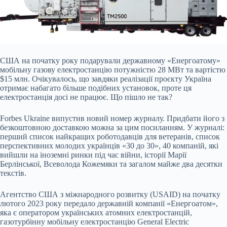
США на початку року подарували державному «Енергоатому»
мобільну газову електростанцію
потужністю 28 МВт та вартістю
$15 млн. Очікувалось, що завдяки реалізації проєкту Україна
отримає набагато більше подібних установок, проте ця
електростанція досі не працює. Що пішло не так?
Forbes Ukraine випустив новий номер журналу. Придбати його з
безкоштовною доставкою можна за цим посиланням. У журналі:
перший список найкращих роботодавців для ветеранів, список
перспективних молодих українців «30 до 30», 40 компаній, які
вийшли на іноземні ринки під час війни, історії Марії
Берлінської, Всеволода Кожемяки та загалом майже два десятки
текстів.
Агентство США з міжнародного розвитку (USAID) на початку
лютого 2023 року передало державній компанії «Енергоатом»,
яка є оператором українських атомних електростанцій,
газотурбінну мобільну електростанцію General Electric