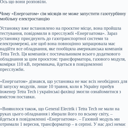
Ось що вони розповіли.
Чому «Енергоатом» сім місяців не може запустити газотурбінну
мобільну електростанцію
Установку вже встановлено на проєктне місце, вона пройшла
тестування, повідомили в пресслужбі «Енергоатома». Зараз
установку приєднують до газотранспортної системи та
електромережі, але щоб вона повноцінно запрацювала має
надійти все обладнання, яке пообіцяла американська компанія
Tetra
Tech
. Ця компанія є постачальником всього додаткового
обладнання за цим проєктом: трансформатора, газового модуля,
комірки 110 кВ, перемикача, йдеться в повідомленні
пресслужби.
«Енергоатом» дізнався, що установка не має всіх необхідних для
її запуску модулів, лише 10 травня, коли в Україну прибув
інженер Tetra Tech і українські фахівці змогли ознайомитися з
вмістом поставки.
«Виявилося також, що General Electrik і Tetra Tech не мали на
руках цього обладнання і збирали його по всьому світу, –
йдеться в повідомленні «Енергоатома». – Газовий модуль ми
отримали 1 вересня, трансформатор – в серпні. У нас досі немає