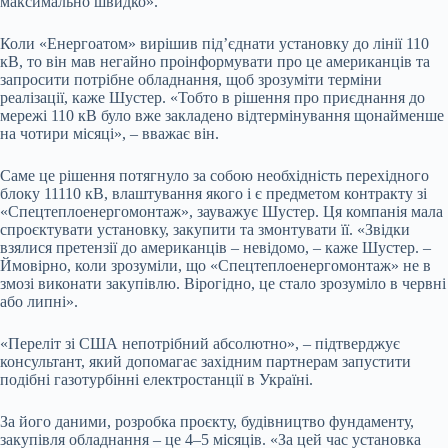
максимально швидко».
Коли «Енергоатом» вирішив підʼєднати установку до лінії 110
кВ, то він мав негайно проінформувати про це американців та
запросити потрібне обладнання, щоб зрозуміти терміни
реалізації, каже Шустер. «Тобто в рішення про приєднання до
мережі 110 кВ було вже закладено відтермінування щонайменше
на чотири місяці», – вважає він.
Саме це рішення потягнуло за собою необхідність перехідного
блоку 11110 кВ, влаштування якого і є предметом контракту зі
«Спецтеплоенергомонтаж», зауважує Шустер. Ця компанія мала
спроєктувати установку, закупити та змонтувати її. «Звідки
взялися претензії до американців – невідомо, – каже Шустер. –
Ймовірно, коли зрозуміли, що «Спецтеплоенергомонтаж» не в
змозі виконати закупівлю. Вірогідно, це стало зрозуміло в червні
або липні».
«Переліт зі США непотрібний абсолютно», – підтверджує
консультант, який допомагає західним партнерам запустити
подібні газотурбінні електростанції в Україні.
За його даними, розробка проєкту, будівництво фундаменту,
закупівля обладнання – це 4–5 місяців. «За цей час установка