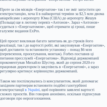
Проте за сім місяців «Енергоатом» так і не зміг запустити цю
електростанцію, хоча її в найкоротші терміни за $2,5 млн двома
авіарейсами з аеропорту Юма (США) до аеропорту Жешув
(Польща) ще в лютому перевіз «Антонов». Зараз «Антонов»
судиться з «Енергоатомом», щоб отримати ці гроші, пише
галузеве видання ExPro.
Цей проєкт викликав багато запитань як до строків його
реалізації, так і до вартості робіт, які закуповував «Енергоатом»,
щоб доставити та встановити установку – понад $6 млн
(перевезення, проєктування, монтаж). Forbes поставив ці
питання пресслужбі «Енергоатома». Відповіді держкомпанії
прокоментував Михайло Шустер, який до серпня 2020-го
працював директором із закупівель в «Енергоатомі», а зараз
регулярно критикує керівництво держкомпанії.
Також ми поспілкувались із консультантом, який допомагає
західним партнерам встановити подібні газотурбінні
електростанції
в Україні
, щоб порівняти заявлені вартості
схожих проєктів. Він говорив анонімно, оскільки підписував
договори про нерозголошення.