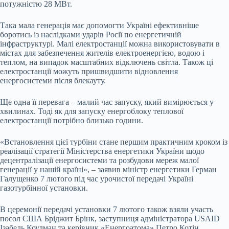
потужністю 28 МВт.
Така мала генерація має допомогти Україні ефективніше
боротись із наслідками ударів Росії по енергетичній
інфраструктурі. Малі електростанції можна використовувати в
містах для забезпечення жителів електроенергією, водою і
теплом, на випадок масштабних відключень світла. Також ці
електростанції можуть пришвидшити відновлення
енергосистеми після блекауту.
Ще одна її перевага – малий час запуску, який вимірюється у
хвилинах. Тоді як для запуску енергоблоку теплової
електростанції потрібно близько години.
«Встановлення цієї турбіни стане першим практичним кроком із
реалізації стратегії Міністерства енергетики України щодо
децентралізації енергосистеми та розбудови мереж малої
генерації у нашій країні», – заявив міністр енергетики Герман
Галущенко 7 лютого під час урочистої передачі Україні
газотурбінної установки.
В церемонії передачі установки 7 лютого також взяли участь
посол США Бріджит Брінк, заступниця адміністратора USAID
Ізабель Коулман та керівник «Енергоатома» Петро Котін.