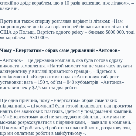
спокійно доїде кораблем, що в 10 разів дешевше, ніж літаком», –
каже він.
Проте він також спершу розглядав варіант із літаком: «Нам
запропонували декілька варіантів рейсів вантажного літака зі
США до Польщі. Вартість одного рейсу – близько $800 000, тоді
як кораблем – $30 000».
Чому «Енергоатом» обрав саме державний «Антонов»
«Антонов» – це державна компанія, яка була готова одразу
виконати замовлення. «На той момент ми не мали часу шукати
альтернативу у вигляді приватного гравця», – йдеться в
повідомленні. «Енергоатом» надав «Антонову» габарити
установки: вага – 150 т, обʼєм – 840 кубометрів. «Антонов»
виставив чек у $2,5 млн за два рейси.
Ще одна причина, чому «Енергоатом» обрав саме таких
підрядників, – ці компанії були готові працювати над проєктом
навіть без авансових платежів, ідеться у повідомленні компанії.
«У «Енергоатома» досі не затверджено фінплан, тому ми не
можемо розраховуватися з підрядниками, – заявили в компанії. –
Ці компанії роблять усі роботи за власний кошт, розраховуючи,
що ми оплатимо роботи в майбутньому».