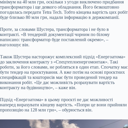
мінімум на 40 млн грн, оскільки з угоди виключено придбання
трансформатора і ще деякого обладнання. Його безкоштовно
погодилась передати Tetra Tech. Тобто кінцева вартість цих робіт
буде близько 80 млн грн, надали інформацію в держкомпанії.
Проте, за словами Шустера, трансформатора і не було в
контракті. «В тендерній документації чорним по білому
написано: трансформатор буде поставлений окремо», –
наголошує він.
Також Шустера насторожує комплексний підхід «Енергоатома»
до заключення контракту з «Спецтеплоенергомонтаж». Такі
роботи, за його словами, не робляться в один етап. Спочатку має
бути тендер на проєктування. А вже потім на основі проєктних
специфікацій та кошторисів має бути проведений тендер на
виконання робіт. «Це дає можливість розрахувати вартість
контракту на будівництво», – каже він.
Підхід «Енергоатома» в цьому проєкті не дає можливості
наперед вирахувати кінцеву вартість. «Попри це вони прийняли
пропозицію на 128 млн грн», – обурюється він.