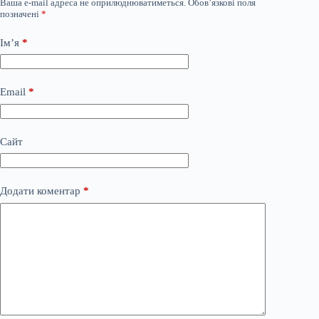
Ваша e-mail адреса не оприлюднюватиметься.
Обов’язкові поля
позначені
*
Ім’я
*
Email
*
Сайт
Додати коментар
*