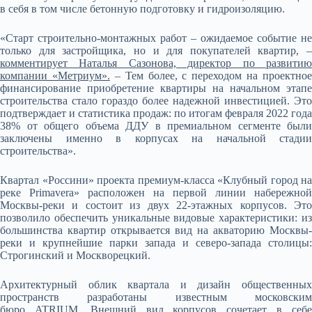
в себя в том числе бетонную подготовку и гидроизоляцию.
«Старт строительно-монтажных работ – ожидаемое событие не
только для застройщика, но и для покупателей квартир, –
комментирует Наталья Сазонова, директор по развитию
компании «Метриум».
– Тем более, с переходом на проектное
финансирование приобретение квартиры на начальном этапе
строительства стало гораздо более надежной инвестицией. Это
подтверждает и статистика продаж: по итогам февраля 2022 года
38% от общего объема ДДУ в премиальном сегменте были
заключены именно в корпусах на начальной стадии
строительства».
Квартал «Россини» проекта премиум-класса «Клубный город на
реке Primavera» расположен на первой линии набережной
Москвы-реки и состоит из двух 22-этажных корпусов. Это
позволило обеспечить уникальные видовые характеристики: из
большинства квартир открывается вид на акваторию Москвы-
реки и крупнейшие парки запада и северо-запада столицы:
Строгинский и Москворецкий.
Архитектурный облик квартала и дизайн общественных
пространств разработаны известным московским
бюро ATRIUM. Внешний вид корпусов сочетает в себе