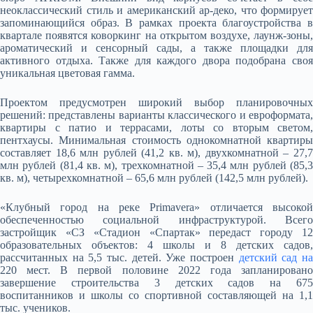
неоклассический стиль и американский ар-деко, что формирует
запоминающийся образ. В рамках проекта благоустройства в
квартале появятся коворкинг на открытом воздухе, лаунж-зоны,
ароматический и сенсорный сады, а также площадки для
активного отдыха. Также для каждого двора подобрана своя
уникальная цветовая гамма.
Проектом предусмотрен широкий выбор планировочных
решений: представлены варианты классического и евроформата,
квартиры с патио и террасами, лоты со вторым светом,
пентхаусы. Минимальная стоимость однокомнатной квартиры
составляет 18,6 млн рублей (41,2 кв. м), двухкомнатной – 27,7
млн рублей (81,4 кв. м), трехкомнатной – 35,4 млн рублей (85,3
кв. м), четырехкомнатной – 65,6 млн рублей (142,5 млн рублей).
«Клубный город на реке Primavera» отличается высокой
обеспеченностью социальной инфраструктурой. Всего
застройщик «СЗ «Стадион «Спартак» передаст городу 12
образовательных объектов: 4 школы и 8 детских садов,
рассчитанных на 5,5 тыс. детей. Уже построен
детский сад н
220 мест. В первой половине 2022 года запланировано
завершение строительства 3 детских садов на 675
воспитанников и школы со спортивной составляющей на 1,1
тыс. учеников.