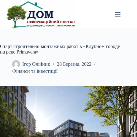
Перейти
до
вмісту
Старт строительно-монтажных работ в «Клубном городе
на реке Primavera»
Ігор Олійник
28 Березня, 2022
Фінанси та інвестиції