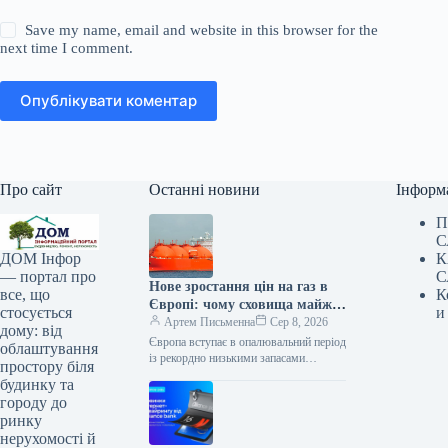
Save my name, email and website in this browser for the
next time I comment.
Опублікувати коментар
Про сайт
Останні новини
Інформ
П
С
К
ДОМ Інфор
С
— портал про
Нове зростання цін на газ в
К
все, що
Європі: чому сховища майже
и
стосується
порожні напередодні зими —
Артем Письменна
Сер 8, 2026
дому: від
Мінфін
Європа вступає в опалювальний період
облаштування
із рекордно низькими запасами
простору біля
природного газу на початок серпня,
будинку та
зафіксованими за весь період
городу до
спостережень. Сховища…
ринку
нерухомості й