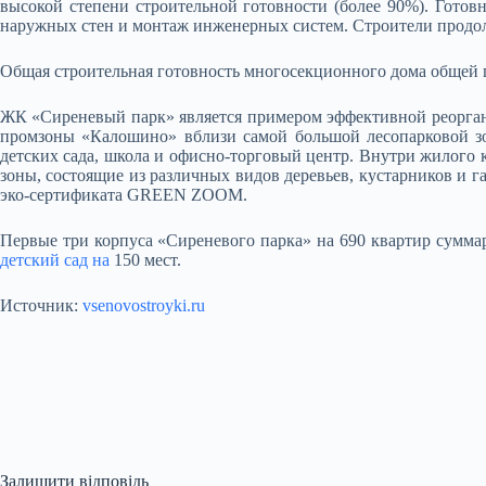
высокой степени строительной готовности (более 90%). Готов
наружных стен и монтаж инженерных систем. Строители продол
Общая строительная готовность многосекционного дома общей пло
ЖК «Сиреневый парк» является примером эффективной реорган
промзоны «Калошино» вблизи самой большой лесопарковой 
детских сада, школа и офисно-торговый центр. Внутри жилого
зоны, состоящие из различных видов деревьев, кустарников и 
эко-сертификата GREEN ZOOM.
Первые три корпуса «Сиреневого парка» на 690 квартир суммар
детский сад на
150 мест.
Источник:
vsenovostroyki.ru
Залишити відповідь