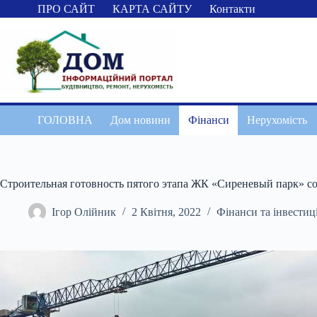
Перейти
ПРО САЙТ
КАРТА САЙТУ
Контакти
до
вмісту
ГОЛОВНА
Дом новини
Фінанси
Нерухомість
Строительная готовность пятого этапа ЖК «Сиреневый парк» с
Ігор Олійник
2 Квітня, 2022
Фінанси та інвестиці