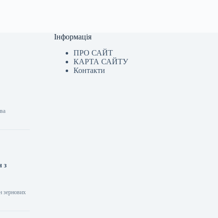
Інформація
ПРО САЙТ
КАРТА САЙТУ
Контакти
тва
н з
н зернових