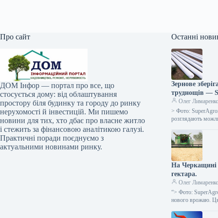
Про сайт
Останні нови
Зернове зберіг
ДОМ Інфор — портал про все, що
труднощів — 
стосується дому: від облаштування
Олег Лимаренк
простору біля будинку та городу до ринку
нерухомості й інвестицій. Ми пишемо
> Фото: SuperAgron
розглядають можли
новини для тих, хто дбає про власне житло
і стежить за фінансовою аналітикою галузі.
Практичні поради поєднуємо з
актуальними новинами ринку.
На Черкащині з
гектара.
Олег Лимаренк
“> Фото: SuperAgr
нового врожаю. Ц