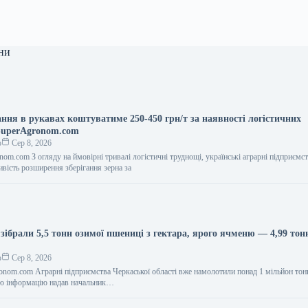
ни
ання в рукавах коштуватиме 250-450 грн/т за наявності логістичних
SuperAgronom.com
о
Сер 8, 2026
om.com З огляду на ймовірні тривалі логістичні труднощі, українські аграрні підприємс
вість розширення зберігання зерна за
ібрали 5,5 тонн озимої пшениці з гектара, ярого ячменю — 4,99 тон
о
Сер 8, 2026
onom.com Аграрні підприємства Черкаської області вже намолотили понад 1 мільйон тон
ю інформацію надав начальник…