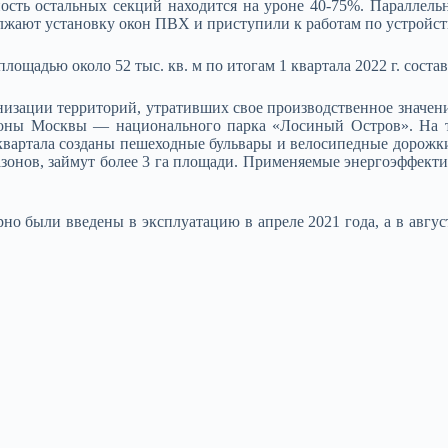
ность остальных секций находится на уроне 40-75%. Параллель
жают установку окон ПВХ и приступили к работам по устройст
щадью около 52 тыс. кв. м по итогам 1 квартала 2022 г. состав
изации территорий, утративших свое производственное значен
зоны Москвы — национального парка «Лосиный Остров». На 
 квартала созданы пешеходные бульвары и велосипедные дорожк
газонов, займут более 3 га площади. Применяемые энергоэффект
но были введены в эксплуатацию в апреле 2021 года, а в авгус