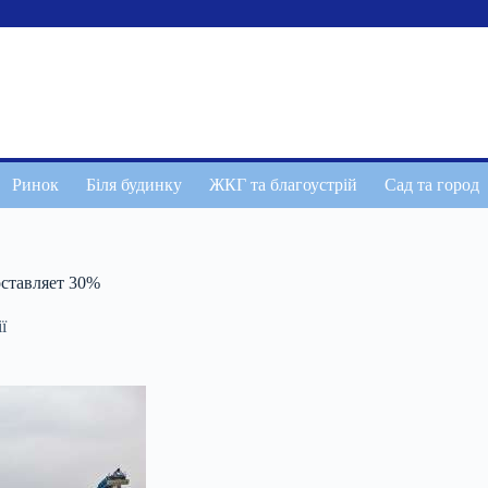
Ринок
Біля будинку
ЖКГ та благоустрій
Сад та город
оставляет 30%
ї