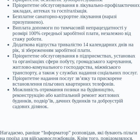
Пріоритетне обслуговування в лікувально-профілактичних
закладах, аптеках та госпіталізація.
Безплатне санаторно-курортне лікування (наразі
призупинено).
Виплата допомоги по тимчасовій непрацездатності у
розмірі 100% середньої заробітної плати, незалежно від
стажу роботи.
Додаткова відпустка тривалістю 14 календарних днів на
рік, зі збереженням заробітної плати.
Пріоритетне обслуговування в підприємствах, установах
та організаціях сфери побуту, громадського харчування,
житлово-комунального господарства, міжміського
транспорту, а також у службах надання соціальних послуг.
Пріоритетне надання послуг зв’язку та прискорене
встановлення пільгових квартирних телефонів.
Можливість отримання позики на будівництво,
реконструкцію або капітальний ремонт житлових
будинків, подвір’їв, дачних будинків та доброустрій
садових ділянок.
Нагадаємо, раніше “Інформатор” розповідав, які бувають пільги
на проїзд для військовослужбовців. Крім того, повідомлялося,