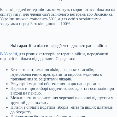
Близькі родичі ветеранів також можуть скористатися пільгою на
оплату газу: для членів сім’ї загиблого ветерана або Захисника
України знижка становить 50%, а для осіб з особливими
заслугами перед Батьківщиною – 100%.
Які гарантії та пільги передбачені для ветеранів війни
В Україні
, для різних категорій ветеранів війни, передбачені
гарантії та пільги від держави. Серед них:
Безплатне отримання ліків, лікарських засобів,
імунобіологічних препаратів та виробів медичного
призначення за рецептами лікарів.
Регулярні медичні обстеження та диспансеризація.
Переваги при виборі медичних закладів та госпіталів при
виході на пенсію.
Можливість використання чергової щорічної відпустки у
зручний для них час.
Пільги з оплати податків, зборів, мита та інших платежів
до бюджету.
Пріоритетне безплатне зубопротезування.