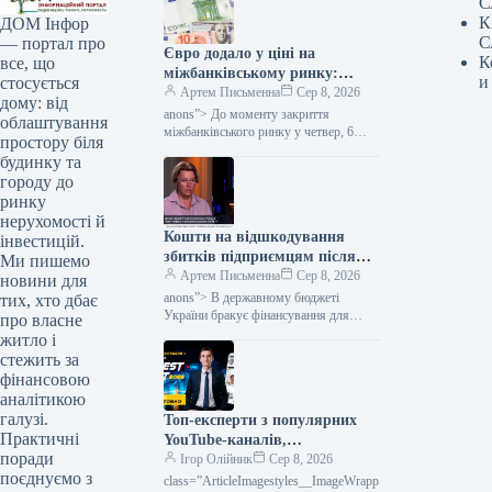
С
К
ДОМ Інфор
С
— портал про
Євро додало у ціні на
К
все, що
міжбанківському ринку:
и
стосується
вартість валюти на вечір –
Артем Письменна
Сер 8, 2026
дому: від
Мінфін
anons”> До моменту закриття
облаштування
міжбанківського ринку у четвер, 6
простору біля
серпня, вартість долара залишилася
будинку та
незмінною при купівлі та збільшилася
городу до
на 1 копійку при продажу. Євро
ринку
нерухомості й
Кошти на відшкодування
інвестицій.
збитків підприємцям після
Ми пишемо
російської атаки на Київщину
Артем Письменна
Сер 8, 2026
новини для
у бюджеті відсутні, заявляє
anons”> В державному бюджеті
тих, хто дбає
Южаніна — Міністерство
України бракує фінансування для
про власне
відшкодування збитків,
фінансів
житло і
що обчислюються мільярдами, яких
стежить за
зазнав український бізнес через
фінансовою
масштабну нічну
аналітикою
галузі.
Топ-експерти з популярних
Практичні
YouTube-каналів,
поради
присвячених інвестиціям,
Ігор Олійник
Сер 8, 2026
поєднуємо з
виступатимуть на InvestFest
class=”ArticleImagestyles__ImageWrapp