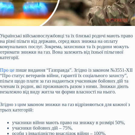
Українські військовослужбовці та їх близькі родичі мають право
на різні пільги від держави,
серед яких знижка на оплату
комунальних послуг. Зокрема, захисники та їх родини можуть
отримати знижки на газ. Вона залежить від їхньої пільгової
категорії.
Про це
пише видання “Газправда”. Згідно із законом №3551-XII
“Про статус ветеранів війни, гарантії їх соціального захисту”,
пільги щодо плати за газ надаються учасникам бойових дій та
членам їх родин, які проживають разом з ними. Знижки діють
незалежно від виду житла чи форми власності на нього.
Згідно з цим законом знижки на газ відрізняються для кожної з
трьох категорій:
учасники війни мають право на знижку в розмірі 50%,
учасники бойових дій – 75%,
особи з інвалідністю внаслідок війни – 100%.