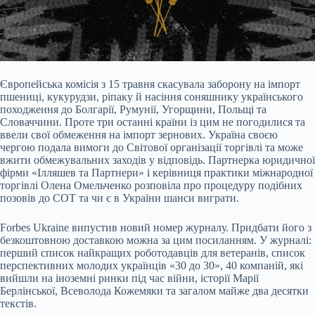
Європейська комісія з 15 травня скасувала заборону на імпорт
пшениці, кукурудзи, ріпаку й
насіння соняшнику українського
походження до Болгарії, Румунії, Угорщини, Польщі та
Словаччини. Проте три останні країни із цим не погодилися та
ввели свої обмеження на імпорт зернових. Україна своєю
чергою подала вимоги до Світової організації торгівлі та може
вжити обмежувальних заходів у відповідь. Партнерка юридичної
фірми «Ілляшев та Партнери» і керівниця практики міжнародної
торгівлі Олена Омельченко розповіла про процедуру подібних
позовів до СОТ та чи є в України шанси виграти.
Forbes Ukraine випустив новий номер журналу. Придбати його з
безкоштовною доставкою можна за цим посиланням. У журналі:
перший список найкращих роботодавців для ветеранів, список
перспективних молодих українців «30 до 30», 40 компаній, які
вийшли на іноземні ринки під час війни, історії Марії
Берлінської, Всеволода Кожемяки та загалом майже два десятки
текстів.