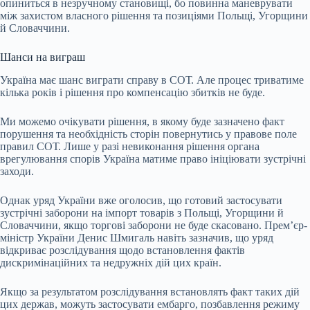
опиниться в незручному становищі, бо повинна маневрувати
між захистом власного рішення та позиціями Польщі, Угорщини
й Словаччини.
Шанси на виграш
Україна має шанс виграти справу в СОТ. Але процес триватиме
кілька років і рішення про компенсацію збитків не буде.
Ми можемо очікувати рішення, в якому буде зазначено факт
порушення та необхідність сторін повернутись у правове поле
правил СОТ. Лише у разі невиконання рішення органа
врегулювання спорів Україна матиме право ініціювати зустрічні
заходи.
Однак уряд України вже оголосив, що готовий застосувати
зустрічні заборони на імпорт товарів з Польщі, Угорщини й
Словаччини, якщо торгові заборони не буде скасовано. Прем’єр-
міністр України Денис Шмигаль навіть зазначив, що уряд
відкриває розслідування щодо встановлення фактів
дискримінаційних та недружніх дій цих країн.
Якщо за результатом розслідування встановлять факт таких дій
цих держав, можуть застосувати ембарго, позбавлення режиму