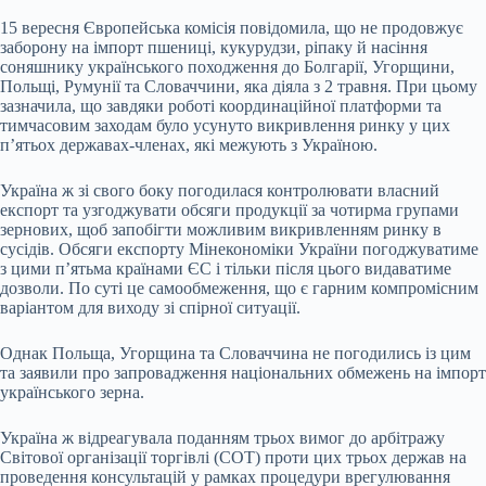
15 вересня Європейська комісія повідомила, що не продовжує
заборону на імпорт пшениці, кукурудзи, ріпаку й насіння
соняшнику українського походження до Болгарії, Угорщини,
Польщі, Румунії та Словаччини, яка діяла з 2 травня. При цьому
зазначила, що завдяки роботі координаційної платформи та
тимчасовим заходам було усунуто викривлення ринку у цих
п’ятьох державах-членах, які межують з Україною.
Україна ж зі свого боку погодилася контролювати власний
експорт та узгоджувати обсяги продукції за чотирма групами
зернових, щоб запобігти можливим викривленням ринку в
сусідів. Обсяги експорту Мінекономіки України погоджуватиме
з цими п’ятьма країнами ЄС і тільки після цього видаватиме
дозволи. По суті це самообмеження, що є гарним компромісним
варіантом для виходу зі спірної ситуації.
Однак Польща, Угорщина та Словаччина не погодились із цим
та заявили про запровадження національних обмежень на імпорт
українського зерна.
Україна ж відреагувала поданням трьох вимог до арбітражу
Світової організації торгівлі (СОТ) проти цих трьох держав на
проведення консультацій у рамках процедури врегулювання