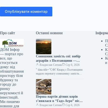
Опублікувати коментар
Про сайт
Останні новини
Інформ
П
С
К
ДОМ Інфор
С
— портал про
Соняшник замість сої: вибір
К
все, що
аграріїв з Полтавщини —
и
стосується
КУРКУЛЬ
Владислав Ситник
Сер 6, 2026
дому: від
” data-title=”СФГ Кварц з Полтавщини
облаштування
надало перевагу соняшнику замість
простору біля
сої”
будинку та
городу до
ринку
нерухомості й
Перша партія дітних корів
інвестицій.
з’явилася в “Гадз-Агро” після
Ми пишемо
імплантації ембріонів від ЕКЗ
Владислав Ситник
Сер 6, 2026
новини для