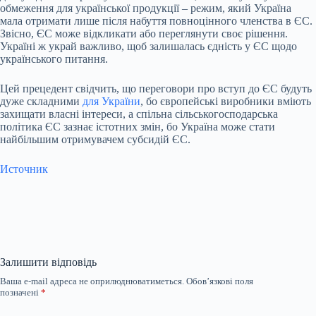
обмеження для української продукції – режим, який Україна
мала отримати лише після набуття повноцінного членства в ЄС.
Звісно, ЄС може відкликати або переглянути своє рішення.
Україні ж украй важливо, щоб залишалась єдність у ЄС щодо
українського питання.
Цей прецедент свідчить, що переговори про вступ до ЄС будуть
дуже складними
для України
, бо європейські виробники вміють
захищати власні інтереси, а спільна сільськогосподарська
політика ЄС зазнає істотних змін, бо Україна може стати
найбільшим отримувачем субсидій ЄС.
Источник
Залишити відповідь
Ваша e-mail адреса не оприлюднюватиметься.
Обов’язкові поля
позначені
*