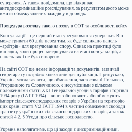
суперечок. А також повідомила, що відкриває
антидискримінаційне розслідування, за результатом якого може
вжити обмежувальних заходів у відповідь.
Процедура розгляду такого позову в СОТ та особливості кейсу
Консультації – це перший етап урегулювання суперечки. Він
може тривати 60 днів перед тим, як буде скликано панель
«арбітрів» для врегулювання спору. Однак на практиці були
випадки, коли процес завершувався на етапі консультацій, а
панель так і не було створено.
На сайті СОТ ще немає інформації та документів, зазвичай
секретаріату потрібно кілька днів для публікації. Припускаю,
Україна могла заявити, що обмеження, застосовані Польщею,
Угорщиною та Словаччиною, є несумісними з кількома
положеннями статті XI:1 Генеральної угоди з тарифів і торгівлі
1994 року (ГАТТ 1994) – вони забороняють або обмежують
імпорт сільськогосподарських товарів з України на територію
цих країн; статті V:2 ГАТТ 1994 в частині обмеження свободи
транзиту українських сільськогосподарських товарів, а також
статей 4.2, 5 Угоди про сільське господарство.
Україна наполягатиме, що ці заходи є дискримінаційними,