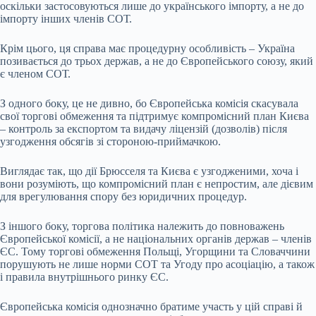
оскільки застосовуються лише до українського імпорту, а не до
імпорту інших членів СОТ.
Крім цього, ця справа має процедурну особливість – Україна
позивається до трьох держав, а не до Європейського союзу, який
є членом СОТ.
З одного боку, це не дивно, бо Європейська комісія скасувала
свої торгові обмеження та підтримує компромісний план Києва
– контроль за експортом та видачу ліцензій (дозволів) після
узгодження обсягів зі стороною-приймачкою.
Виглядає так, що дії Брюсселя та Києва є узгодженими, хоча і
вони розуміють, що компромісний план є непростим, але дієвим
для врегулювання спору без юридичних процедур.
З іншого боку, торгова політика належить до повноважень
Європейської комісії, а не національних органів держав – членів
ЄС. Тому торгові обмеження Польщі, Угорщини та Словаччини
порушують не лише норми СОТ та Угоду про асоціацію, а також
і правила внутрішнього ринку ЄС.
Європейська комісія однозначно братиме участь у цій справі й