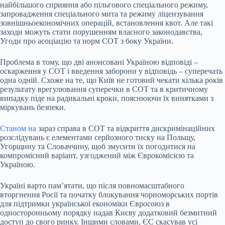
найбільшого сприяння або пільгового спеціального режиму,
запровадження спеціального мита та режиму ліцензування
зовнішньоекономічних операцій, встановлення квот. Але такі
заходи можуть стати порушенням власного законодавства,
Угоди про асоціацію та норм СОТ з боку України.
Проблема в тому, що дві анонсовані Україною відповіді –
оскарження у СОТ і введення заборони у відповідь – суперечать
одна одній. Схоже на те, що Київ не готовий чекати кілька років
результату врегулювання суперечки в СОТ та в критичному
випадку піде на радикальні кроки, пояснюючи їх винятками з
міркувань безпеки.
Станом на
зараз справа в СОТ та відкриття дискримінаційних
розслідувань є елементами серйозного тиску на Польщу,
Угорщину та Словаччину, щоб змусити їх погодитися на
компромісний варіант, узгоджений між Єврокомісією та
Україною.
Україні варто пам’ятати, що після повномасштабного
вторгнення Росії та початку блокування чорноморських портів
для підтримки української економіки Євросоюз в
односторонньому порядку надав Києву додатковий безмитний
доступ до свого ринку. Іншими словами, ЄС скасував усі