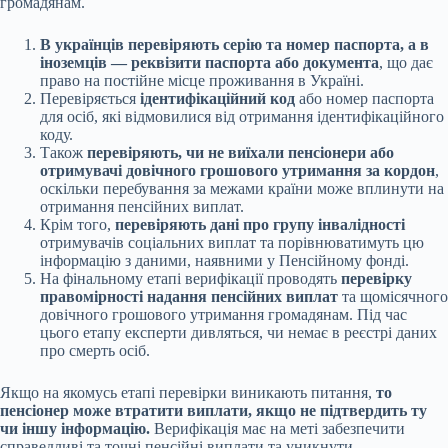
громадянам.
В українців перевіряють серію та номер паспорта, а в
іноземців — реквізити паспорта або документа
, що дає
право на постійне місце проживання в Україні.
Перевіряється
ідентифікаційний код
або номер паспорта
для осіб, які відмовилися від отримання ідентифікаційного
коду.
Також
перевіряють, чи не виїхали пенсіонери або
отримувачі довічного грошового утримання за кордон
,
оскільки перебування за межами країни може вплинути на
отримання пенсійних виплат.
Крім того,
перевіряють дані про групу інвалідності
отримувачів соціальних виплат та порівнюватимуть цю
інформацію з даними, наявними у Пенсійному фонді.
На фінальному етапі верифікації проводять
перевірку
правомірності надання пенсійних виплат
та щомісячного
довічного грошового утримання громадянам. Під час
цього етапу експерти дивляться, чи немає в реєстрі даних
про смерть осіб.
Якщо на якомусь етапі перевірки виникають питання,
то
пенсіонер може втратити виплати, якщо не підтвердить ту
чи іншу інформацію.
Верифікація має на меті забезпечити
справедливі та точні пенсійні виплати та уникнути