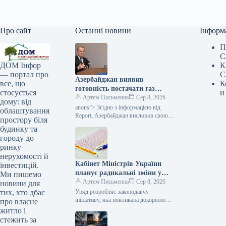
Про сайт
Останні новини
Інформ
П
С
К
ДОМ Інфор
С
— портал про
Азербайджан виявив
К
все, що
готовність постачати газ
и
стосується
Україні: що відомо про нову
Артем Письменна
Сер 8, 2026
дому: від
пропозицію — Мінфін
anons”> Згідно з інформацією від
облаштування
Report, Азербайджан висловив свою
простору біля
готовність до постачання природного
будинку та
газу Україні та розглядає опцію
городу до
залучення українських…
ринку
нерухомості й
Кабінет Міністрів України
інвестицій.
планує радикальні зміни у
Ми пишемо
сфері державних лотерей, що
Артем Письменна
Сер 8, 2026
новини для
призведе до їх скасування, як
Уряд розробляє законодавчу
тих, хто дбає
повідомив Міністр фінансів.
ініціативу, яка покликана докорінно
про власне
переглянути умови функціонування
житло і
ринку лотерей на території України.
стежить за
Цей акт пропонує скасувати термін