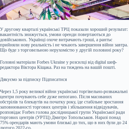
У другому кварталі українські ТРЦ показали хороший результат:
вакантність знижується,
умови оренди повертаються до
довійськових. Українці охоче витрачають гроші, а рантьє
прийняли нову реальність і не чекають завершення війни завтра.
Що буде з торговельною нерухомістю у другій половині року?
Головні матеріали Forbes Ukraine у розсилці від digital шеф-
редактора Віктора Кіщака. Раз на тиждень на вашій пошті.
Дякуємо за підписку
Підписатися
Через 1,5 року великої війни українські торгівельно-розважальні
центри почувають себе дуже непогано. Після масованих
обстрілів та блекаутів на початку року, іде стабільне зростання
заповнюваності торгових центрів і збільшення відвідувачів,
розповідає Forbes голова дослідницької групи Української ради
торгових центрів (УРТЦ) Дмитро Топольськов. Наразі понад
75% орендарів мають умови близькі до тих, що в них були до 24
лютого 2022-го.