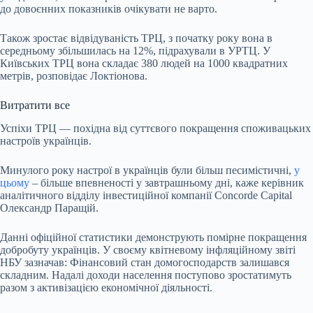
до довоєнних показників очікувати не варто.
Також зростає відвідуваність ТРЦ, з початку року вона в
середньому збільшилась на 12%, підрахували в УРТЦ. У
Київських ТРЦ вона складає 380 людей на 1000 квадратних
метрів, розповідає Локтіонова.
Витратити все
Успіхи ТРЦ — похідна від суттєвого покращення споживацьких
настроїв українців.
Минулого року настрої в українців були більш песимістичні,
у
цьому
– більше впевненості у завтрашньому дні, каже керівник
аналітичного відділу інвестиційної компанії Concorde Capital
Олександр Паращій.
Данні офіційної статистики демонструють помірне покращення
добробуту українців. У своєму квітневому інфляційному звіті
НБУ зазначав: Фінансовий стан домогосподарств залишався
складним. Надалі доходи населення поступово зростатимуть
разом з активізацією економічної діяльності.