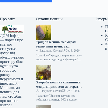
Про сайт
Останні новини
Інформ
П
С
К
ДОМ Інфор
С
— портал про
Уряд полегшив фермерам
К
все, що
отримання позик за
и
стосується
програмою «5-7-9%» для
Владислав Ситник
Сер 8, 2026
дому: від
посівної кампанії та
” data-title=”Уряд розширив програму
облаштування
господарських потреб —
доступних кредитів для фермерів”
простору біля
data-
KURKUL
будинку та
url=”https://kurkul.com/news/41873-
городу до
uryad-rozshiriv-programu-dostupnih-
ринку
kreditiv-dlya-fermeriv”>
нерухомості й
Хвороби кошика соняшника
інвестицій.
можуть призвести до втрати
Ми пишемо
до 60% врожаю — зазначає
Владислав Ситник
Сер 8, 2026
новини для
експерт — КУРКУЛЬ
” data-title=”Експерт застеріг про
тих, хто дбає
небезпеку втрати до 60% врожаю
про власне
соняшнику через гниття”
житло і