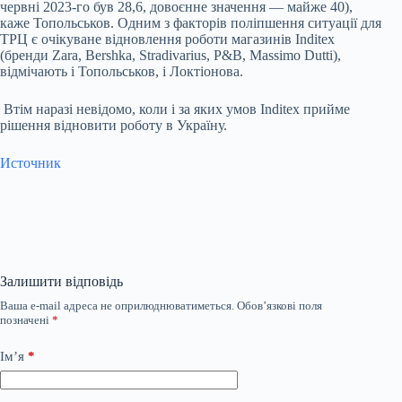
червні 2023-го був 28,6, довоєнне значення — майже 40),
каже Топольськов. Одним з факторів поліпшення ситуації для
ТРЦ є очікуване відновлення роботи магазинів Inditex
(бренди Zara, Bershka, Stradivarius, P&B, Massimo Dutti),
відмічають і Топольськов, і Локтіонова.
Втім наразі невідомо, коли і за яких умов Inditex прийме
рішення відновити роботу в Україну.
Источник
Залишити відповідь
Ваша e-mail адреса не оприлюднюватиметься.
Обов’язкові поля
позначені
*
Ім’я
*