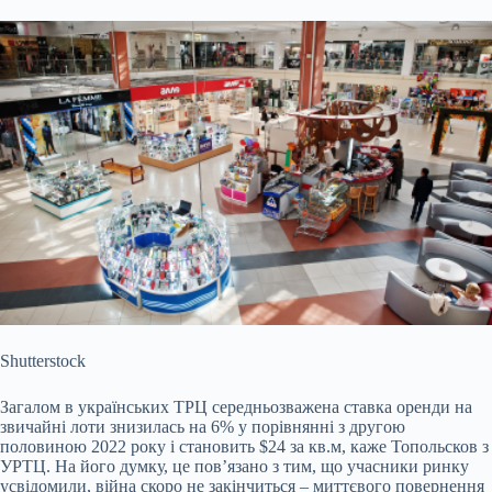
Shutterstock
Загалом в українських ТРЦ середньозважена ставка оренди на
звичайні лоти знизилась на 6% у порівнянні з другою
половиною 2022 року і становить
$24 за кв.м
, каже Топольсков з
УРТЦ. На його думку, це повʼязано з тим, що учасники ринку
усвідомили, війна скоро не закінчиться – миттєвого повернення