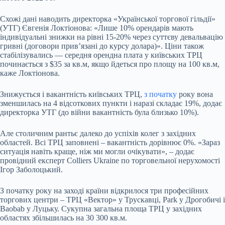
Схожі дані наводить директорка «Української торгової гільдії»
(УТГ) Євгенія Локтіонова: «Лише 10% орендарів мають
індивідуальні знижки на рівні 15-20% через суттєву девальвацію
гривні (договори привʼязані до курсу долара)». Ціни також
стабілізувались — середня орендна плата у київських ТРЦ
починається з $35 за кв.м, якщо йдеться про площу на 100 кв.м,
каже Локтіонова.
Знижується і
вакантність
київських ТРЦ,
з початку
року вона
зменшилась на 4 відсоткових пункти і наразі складає 19%, додає
директорка УТГ (до війни вакантність була близько 10%).
Але столичним рантьє далеко до успіхів колег з західних
областей. Всі ТРЦ заповнені – вакантність дорівнює 0%. «Зараз
ситуація навіть краще, ніж ми могли очікувати», – додає
провідний експерт Colliers Ukraine по торговельної нерухомості
Ігор Заболоцький.
З початку року на заході країни відкрилося три професійних
торгових центри – ТРЦ «Вектор» у Трускавці, Park у Дрогобичі і
Baobab у Луцьку. Сукупна загальна площа ТРЦ у західних
областях збільшилась на 30 300 кв.м.