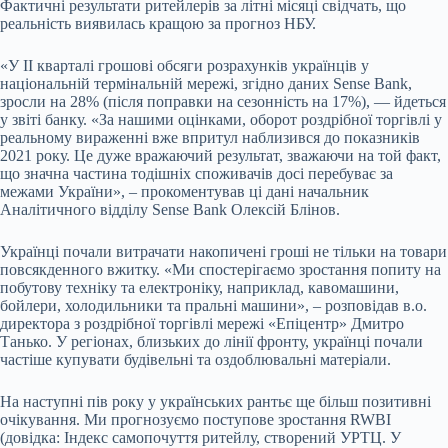
Фактичні результати ритейлерів за літні місяці свідчать, що
реальність виявилась кращою за прогноз НБУ.
«У ІІ кварталі грошові обсяги розрахунків українців у
національній термінальній мережі, згідно даних Sense Bank,
зросли на 28% (після поправки на сезонність на 17%), — йдеться
у звіті банку. «За нашими оцінками, оборот роздрібної торгівлі у
реальному вираженні вже впритул наблизився до показників
2021 року. Це дуже вражаючий результат, зважаючи на той факт,
що значна частина тодішніх споживачів досі перебуває за
межами України», – прокоментував ці дані начальник
Аналітичного відділу Sense Bank Олексій Блінов.
Українці почали витрачати накопичені гроші не тільки на товари
повсякденного вжитку. «Ми спостерігаємо зростання попиту на
побутову техніку та електроніку, наприклад, кавомашини,
бойлери, холодильники та пральні машини», – розповідав в.о.
директора з роздрібної торгівлі мережі «Епіцентр» Дмитро
Танько. У регіонах, близьких до лінії фронту, українці почали
частіше купувати будівельні та оздоблювальні матеріали.
На наступні пів року у українських рантьє ще більш позитивні
очікування. Ми прогнозуємо поступове зростання RWBI
(довідка: Індекс самопочуття ритейлу, створений УРТЦ. У