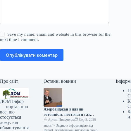
Save my name, email and website in this browser for the
next time I comment.
Опублікувати коментар
Про сайт
Останні новини
Інформ
П
С
К
ДОМ Інфор
С
— портал про
Азербайджан виявив
К
все, що
готовність постачати газ
и
стосується
Україні: що відомо про нову
Артем Письменна
Сер 8, 2026
дому: від
пропозицію — Мінфін
anons”> Згідно з інформацією від
облаштування
Report, Азербайджан висловив свою