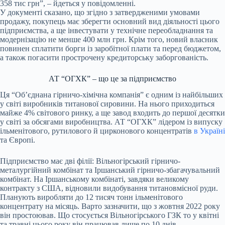
358 тис грн”, – йдеться у повідомленні.
У документі сказано, що згідно з затвердженими умовами
продажу, покупець має зберегти основний вид діяльності цього
підприємства, а ще інвестувати у технічне переобладнання та
модернізацію не менше 400 млн грн. Крім того, новий власник
повинен сплатити борги із заробітної плати та перед бюджетом,
а також погасити прострочену кредиторську заборгованість.
АТ “ОГХК” – що це за підприємство
Ця “Об’єднана гірничо-хімічна компанія” є одним із найбільших
у світі виробників титанової сировини. На нього приходиться
майже 4% світового ринку, а ще завод входить до першої десятки
у світі за обсягами виробництва. АТ “ОГХК” лідером із випуску
ільменітового, рутилового й цирконового концентратів
в Україні
та Європі.
Підприємство має дві філії: Вільногірський гірничо-
металургійний комбінат та Іршанський гірничо-збагачувальний
комбінат. На Іршанському комбінаті, завдяки великому
контракту з США, відновили видобування титановмісної руди.
Планують виробляти до 12 тисяч тонн ільменітового
концентрату на місяць. Варто зазначити, що з жовтня 2022 року
він простоював. Що стосується Вільногірського ГЗК то у квітні
та травні цього року він працював лише по 10 днів.