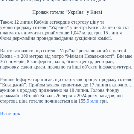
Продаж готелю “Україна” у Києві
Також 12 липня Кабмін затвердив стартову ціну та
умови продажу готелю “Україна” у центрі Києві. За цей обʼєкт
планують виручити щонайменше 1,047 млрд грн. 15 липня
Фонд держмайна проведе засідання аукціонної комісії.
Варто зазначити, що готель “Україна” розташований в центрі
Києва – в 200 метрах від метро “Майдан Незалежності”. Він має
365 номерів, 8 конференц-залів, бізнес-центр, ресторан,
парковку, салон краси, пральню та інші об’єкти інфраструктури.
Раніше Інформатор писав, що стартував процес продажу готелю
“Козацький”. Прийом заявок триватиме до 17 липня включно, а
аукціон з продажу призначено на 18 липня. Голова Фонду
держмайна Віталій Коваль 26 червня 2024 року нагадав, що
стартова ціна готелю починається від 155,
5 млн
грн.
Источник