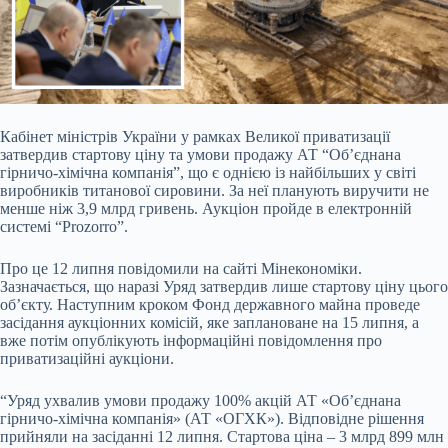
Кабінет міністрів України у рамках Великої приватизації
затвердив стартову ціну та умови продажу АТ “Об’єднана
гірничо-хімічна компанія”, що є однією із найбільших у
світі
виробників титанової сировини. За неї планують виручити не
менше ніж 3,9 млрд гривень. Аукціон пройде в електронній
системі “Prozorro”.
Про це 12 липня повідомили на сайті Мінекономіки.
Зазначається, що наразі Уряд затвердив лише стартову ціну цього
об’єкту. Наступним кроком Фонд державного майна проведе
засідання аукціонних комісій, яке заплановане на 15 липня, а
вже потім опублікують інформаційні повідомлення про
приватизаційні аукціони.
“Уряд ухвалив умови продажу 100% акцій АТ «Об’єднана
гірничо-хімічна компанія» (АТ «ОГХК»). Відповідне рішення
прийняли на засіданні 12 липня. Стартова ціна – 3 млрд 899 млн