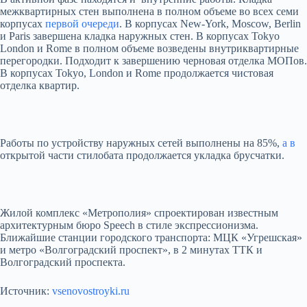
межквартирных стен выполнена в полном объеме во всех семи
корпусах
первой очереди
. В корпусах New-York, Moscow, Berlin
и Paris завершена кладка наружных стен. В корпусах Tokyo
London и Rome в полном объеме возведены внутриквартирные
перегородки. Подходит к завершению черновая отделка МОПов.
В корпусах Tokyo, London и Rome продолжается чистовая
отделка квартир.
Работы по устройству наружных сетей выполнены на 85%,
а в
открытой части стилобата продолжается укладка брусчатки.
Жилой комплекс «Метрополия» спроектирован известным
архитектурным бюро Speech в стиле экспрессионизма.
Ближайшие станции городского транспорта: МЦК «Угрешская»
и метро «Волгоградский проспект», в 2 минутах ТТК и
Волгоградский проспекта.
Источник:
vsenovostroyki.ru