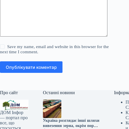
Save my name, email and website in this browser for the
next time I comment.
Опублікувати коментар
Про сайт
Останні новини
Інформ
П
С
К
ДОМ Інфор
С
— портал про
Україна розглядає інші шляхи
К
все, що
вивезення зерна, окрім портів
и
стосується