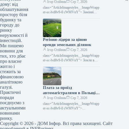
Одеси.
Ігор Олійник
Сер 7, 2026
дому: від
class=”ArticleImagestyles__ImageWrapp
облаштування
er-sc-lvd8v9-0 cWMVnY”> Замінні
простору біля
шляхи не замінять морські порти на
будинку та
Чорному морі«Укрзалізниця»
городу до
провадить перемовини з сусідніми
ринку
нерухомості й
Регіони-лідери за ціною
інвестицій.
оренди земельних ділянок
Ми пишемо
Ігор Олійник
Сер 7, 2026
новини для
class=”ArticleImagestyles__ImageWrapp
тих, хто дбає
er-sc-lvd8v9-0 cWMVnY”> Земля в
про власне
оренду в УкраїніПроцедура оренди
житло і
земельних ділянок в Україні
стежить за
функціонує вже тривалий час,
фінансовою
слугуючи
аналітикою
галузі.
Плата за проїзд
Практичні
автомагістралями в Польщі:
поради
тарифи та методи розрахунку
Ігор Олійник
Сер 7, 2026
поєднуємо з
у 2026 році
class=”ArticleImagestyles__ImageWrapp
актуальними
er-sc-lvd8v9-0 cWMVnY”>
новинами
Автошляхи у ЄвропіПереважна
більшість автострад у Польщі
ринку.
залишаються безкоштовними для
Copyright © 2026 - ДОМ Інфор. Всі права захищені. Сайт
власників легкових
розроблений в INFBusiness