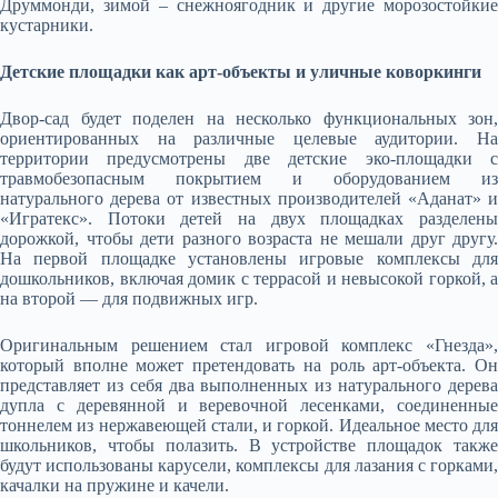
Друммонди, зимой – снежноягодник и другие морозостойкие
кустарники.
Детские площадки как арт-объекты и уличные коворкинги
Двор-сад будет поделен на несколько функциональных зон,
ориентированных на различные целевые аудитории. На
территории предусмотрены две детские эко-площадки с
травмобезопасным покрытием и оборудованием из
натурального дерева от известных производителей «Аданат» и
«Игратекс». Потоки детей на двух площадках разделены
дорожкой, чтобы дети разного возраста не мешали друг другу.
На первой площадке установлены игровые комплексы для
дошкольников, включая домик с террасой и невысокой горкой, а
на второй — для подвижных игр.
Оригинальным решением стал игровой комплекс «Гнезда»,
который вполне может претендовать на роль арт-объекта. Он
представляет из себя два выполненных из натурального дерева
дупла с деревянной и веревочной лесенками, соединенные
тоннелем из нержавеющей стали, и горкой. Идеальное место для
школьников, чтобы полазить. В устройстве площадок также
будут использованы карусели, комплексы для лазания с горками,
качалки на пружине и качели.