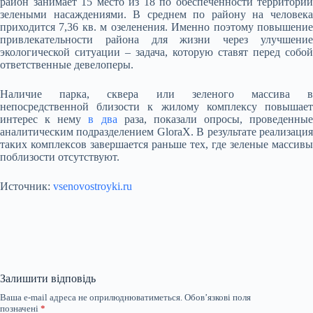
район занимает 15 место из 18 по обеспеченности территории
зелеными насаждениями. В среднем по району на человека
приходится 7,36 кв. м озеленения. Именно поэтому повышение
привлекательности района для жизни через улучшение
экологической ситуации – задача, которую ставят перед собой
ответственные девелоперы.
Наличие парка, сквера или зеленого массива в
непосредственной близости к жилому комплексу повышает
интерес к нему
в два
раза, показали опросы, проведенные
аналитическим подразделением GloraX. В результате реализация
таких комплексов завершается раньше тех, где зеленые массивы
поблизости отсутствуют.
Источник:
vsenovostroyki.ru
Залишити відповідь
Ваша e-mail адреса не оприлюднюватиметься.
Обов’язкові поля
позначені
*