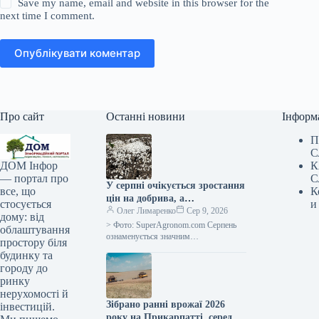
Save my name, email and website in this browser for the
next time I comment.
Опублікувати коментар
Про сайт
Останні новини
Інформ
П
С
К
ДОМ Інфор
С
— портал про
У серпні очікується зростання
К
все, що
цін на добрива, а
и
стосується
постачальники тимчасово
Олег Лимаренко
Сер 9, 2026
дому: від
припиняють надання
> Фото: SuperAgronom.com Серпень
облаштування
кредитних умов —
ознаменується значним
простору біля
подорожчанням та зменшенням
SuperAgronom.com
будинку та
доступності добрив для українських
городу до
сільгоспвиробників. На ринку
ринку
спостерігається
нерухомості й
Зібрано ранні врожаї 2026
інвестицій.
року на Прикарпатті, середня