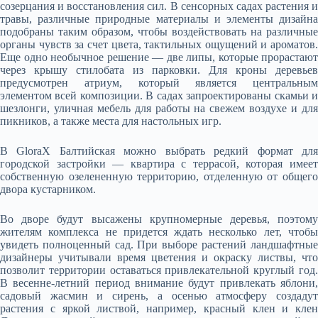
созерцания и восстановления сил. В сенсорных садах растения и
травы, различные природные материалы и элементы дизайна
подобраны таким образом, чтобы воздействовать на различные
органы чувств за счет цвета, тактильных ощущений и ароматов.
Еще одно необычное решение — две липы, которые прорастают
через крышу стилобата из парковки. Для кроны деревьев
предусмотрен атриум, который является центральным
элементом всей композиции. В садах запроектированы скамьи и
шезлонги, уличная мебель для работы на свежем воздухе и для
пикников, а также места для настольных игр.
В GloraX Балтийская можно выбрать редкий формат для
городской застройки — квартира с террасой, которая имеет
собственную озелененную территорию, отделенную от общего
двора кустарником.
Во дворе будут высажены крупномерные деревья, поэтому
жителям комплекса не придется ждать несколько лет, чтобы
увидеть полноценный сад. При выборе растений ландшафтные
дизайнеры учитывали время цветения и окраску листвы, что
позволит территории оставаться привлекательной круглый год.
В весенне-летний период внимание будут привлекать яблони,
садовый жасмин и сирень, а осенью атмосферу создадут
растения с яркой листвой, например, красный клен и клен