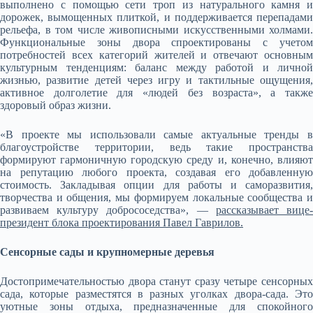
выполнено с помощью сети троп из натурального камня и
дорожек, вымощенных плиткой, и поддерживается перепадами
рельефа, в том числе живописными искусственными холмами.
Функциональные зоны двора спроектированы с учетом
потребностей всех категорий жителей и отвечают основным
культурным тенденциям: баланс между работой и личной
жизнью, развитие детей через игру и тактильные ощущения,
активное долголетие для «людей без возраста», а также
здоровый образ жизни.
«В проекте мы использовали самые актуальные тренды в
благоустройстве территории, ведь такие пространства
формируют гармоничную городскую среду и, конечно, влияют
на репутацию любого проекта, создавая его добавленную
стоимость. Закладывая опции для работы и саморазвития,
творчества и общения, мы формируем локальные сообщества и
развиваем культуру добрососедства», —
рассказывает вице
президент блока проектирования Павел Гаврилов.
Сенсорные сады и крупномерные деревья
Достопримечательностью двора станут сразу четыре сенсорных
сада, которые разместятся в разных уголках двора-сада. Это
уютные зоны отдыха, предназначенные для спокойного