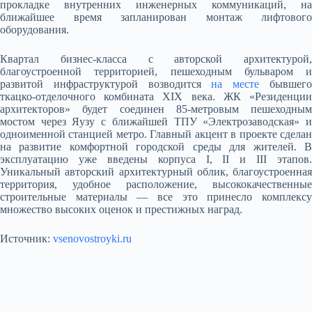
прокладке внутренних инженерных коммуникаций, на
ближайшее время запланирован монтаж лифтового
оборудования.
Квартал бизнес-класса с авторской архитектурой,
благоустроенной территорией, пешеходным бульваром и
развитой инфраструктурой возводится
на месте
бывшег
ткацко-отделочного комбината XIX века. ЖК «Резиденции
архитекторов» будет соединен 85-метровым пешеходным
мостом через Яузу с ближайшей ТПУ «Электрозаводская» и
одноименной станцией метро. Главный акцент в проекте сделан
на развитие комфортной городской среды для жителей. В
эксплуатацию уже введены корпуса I, II и III этапов.
Уникальный авторский архитектурный облик, благоустроенная
территория, удобное расположение, высококачественные
строительные материалы — все это принесло комплексу
множество высоких оценок и престижных наград.
Источник:
vsenovostroyki.ru