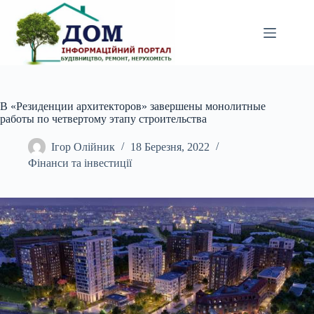
Перейти
до
вмісту
В «Резиденции архитекторов» завершены монолитные
работы по четвертому этапу строительства
Ігор Олійник
18 Березня, 2022
Фінанси та інвестиції