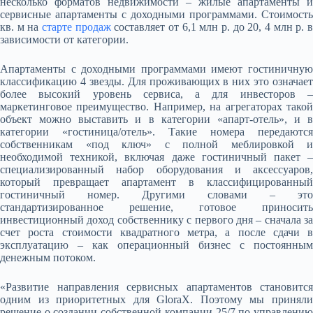
несколько форматов недвижимости – жилые апартаменты и
сервисные апартаменты с доходными программами. Стоимость
кв. м на
старте продаж
составляет от 6,1 млн р. до 20, 4 млн р. 
зависимости от категории.
Апартаменты с доходными программами имеют гостиничную
классификацию 4 звезды. Для проживающих в них это означает
более высокий уровень сервиса, а для инвесторов –
маркетинговое преимущество. Например, на агрегаторах такой
объект можно выставить и в категории «апарт-отель», и в
категории «гостиница/отель». Такие номера передаются
собственникам «под ключ» с полной меблировкой и
необходимой техникой, включая даже гостиничный пакет –
специализированный набор оборудования и аксессуаров,
который превращает апартамент в классифицированный
гостиничный номер. Другими словами – это
стандартизированное решение, готовое приносить
инвестиционный доход собственнику с первого дня – сначала за
счет роста стоимости квадратного метра, а после сдачи в
эксплуатацию – как операционный бизнес с постоянным
денежным потоком.
«Развитие направления сервисных апартаментов становится
одним из приоритетных для GloraX. Поэтому мы приняли
решение о создании собственной компании 25/7 по управлению