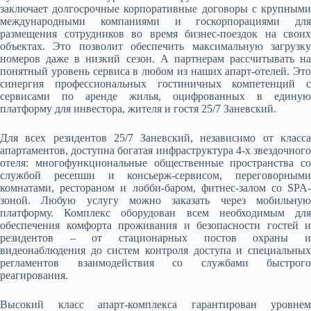
заключает долгосрочные корпоративные договоры с крупными
международными компаниями и госкорпорациями для
размещения сотрудников во время бизнес-поездок на своих
объектах. Это позволит обеспечить максимальную загрузку
номеров даже в низкий сезон. А партнерам рассчитывать на
понятный уровень сервиса в любом из наших апарт-отелей. Это
синергия профессиональных гостиничных компетенций с
сервисами по аренде жилья, оцифрованных в единую
платформу для инвестора, жителя и гостя 25/7 Заневский.
Для всех резидентов 25/7 Заневский, независимо от класса
апартаментов, доступна богатая инфраструктура 4-х звездочного
отеля: многофункциональные общественные пространства со
службой ресепшн и консьерж-сервисом, переговорными
комнатами, рестораном и лобби-баром, фитнес-залом со SPA-
зоной. Любую услугу можно заказать через мобильную
платформу. Комплекс оборудован всем необходимым для
обеспечения комфорта проживания и безопасности гостей и
резидентов – от стационарных постов охраны и
видеонаблюдения до систем контроля доступа и специальных
регламентов взаимодействия со службами быстрого
реагирования.
Высокий класс апарт-комплекса гарантирован уровнем