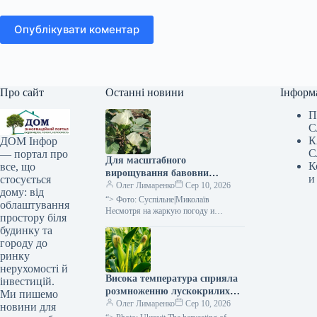
Опублікувати коментар
Про сайт
Останні новини
Інформ
П
С
К
ДОМ Інфор
С
— портал про
Для масштабного
К
все, що
вирощування бавовни
и
стосується
потрібна розроблена
Олег Лимаренко
Сер 10, 2026
дому: від
технологія — розповідає
“> Фото: Суспільне|Миколаїв
облаштування
фермерка —
Несмотря на жаркую погоду и
простору біля
незначительное количество осадков,
SuperAgronom.com
будинку та
посевы хлопка в Николаевской
городу до
области хорошо развиваются. В
ринку
настоящее…
нерухомості й
Висока температура сприяла
інвестицій.
розмноженню лускокрилих
Ми пишемо
шкідників: посіви кукурудзи
Олег Лимаренко
Сер 10, 2026
новини для
та соняшнику під загрозою —