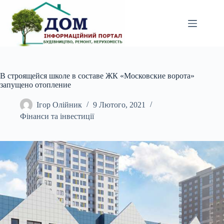
Перейти
до
вмісту
В строящейся школе в составе ЖК «Московские ворота»
запущено отопление
Ігор Олійник
9 Лютого, 2021
Фінанси та інвестиції