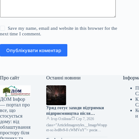
Save my name, email and website in this browser for the
next time I comment.
Опублікувати коментар
Про сайт
Останні новини
Інформ
П
С
К
ДОМ Інфор
С
— портал про
Уряд готує заходи підтримки
К
все, що
підприємництва після
и
стосується
російських атак
Ігор Олійник
Сер 7, 2026
дому: від
class=”ArticleImagestyles__ImageWrapp
облаштування
er-sc-lvd8v9-0 cWMVnY”> росія
простору біля
здійснила черговий масштабний напад
будинку та