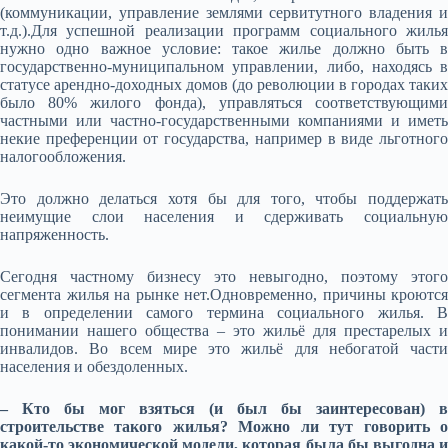
(коммуникации, управление землями сервитутного владения и
т.д.).Для успешной реализации программ социального жилья
нужно одно важное условие: такое жилье должно быть в
государственно-муниципальном управлении, либо, находясь в
статусе арендно-доходных домов (до революции в городах таких
было 80% жилого фонда), управляться соответствующими
частными или частно-государственными компаниями и иметь
некие преференции от государства, например в виде льготного
налогообложения.
Это должно делаться хотя бы для того, чтобы поддержать
неимущие слои населения и сдерживать социальную
напряженность.
Сегодня частному бизнесу это невыгодно, поэтому этого
сегмента жилья на рынке нет.Одновременно, причины кроются
и в определении самого термина социального жилья. В
понимании нашего общества – это жильё для престарелых и
инвалидов. Во всем мире это жильё для небогатой части
населения и обездоленных.
– Кто бы мог взяться (и был бы заинтересован) в
строительстве такого жилья? Можно ли тут говорить о
какой-то экономической модели, которая была бы выгодна и