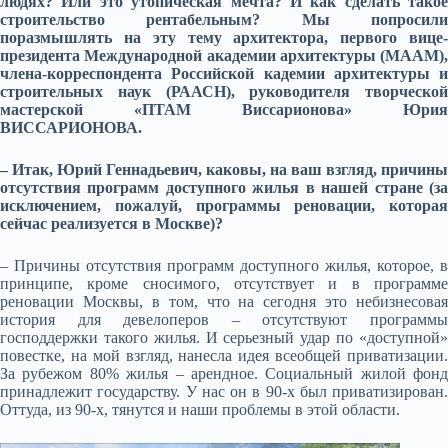
людях? Или это утопическая мечта? И как сделать такое
строительство рентабельным? Мы попросили
поразмышлять на эту тему архитектора, первого вице-
президента Международной академии архитектуры (МААМ),
члена-корреспондента Российской кадемии архитектуры и
строительных наук (РААСН), руководителя творческой
мастерской «ПТАМ Виссарионова» Юрия
ВИССАРИОНОВА.
– Итак, Юрий Геннадьевич, каковы, на ваш взгляд, причины
отсутствия программ доступного жилья в нашей стране (за
исключением, пожалуй, программы реновации, которая
сейчас реализуется в Москве)?
– Причины отсутствия программ доступного жилья, которое, в
принципе, кроме сносимого, отсутствует и в программе
реновации Москвы, в том, что на сегодня это небизнесовая
история для девелоперов – отсутствуют программы
господдержки такого жилья. И серьезный удар по «доступной»
повестке, на мой взгляд, нанесла идея всеобщей приватизации.
За рубежом 80% жилья – арендное. Социальный жилой фонд
принадлежит государству. У нас он в 90-х был приватизирован.
Оттуда, из 90-х, тянутся и наши проблемы в этой области.