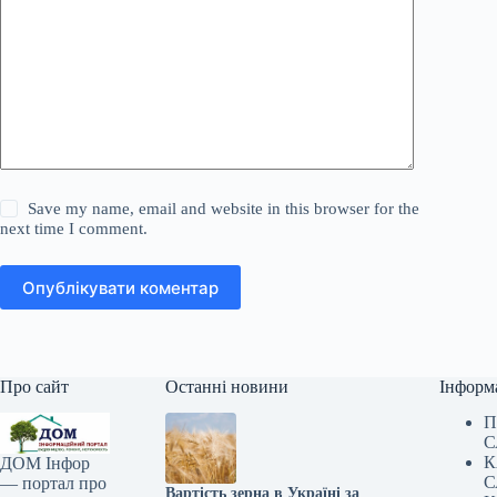
Save my name, email and website in this browser for the
next time I comment.
Опублікувати коментар
Про сайт
Останні новини
Інформ
П
С
К
ДОМ Інфор
С
— портал про
Вартість зерна в Україні за