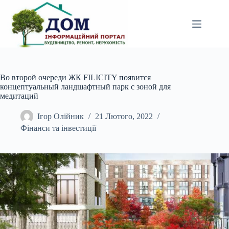
Перейти
до
вмісту
Во второй очереди ЖК FILICITY появится
концептуальный ландшафтный парк с зоной для
медитаций
Ігор Олійник
21 Лютого, 2022
Фінанси та інвестиції