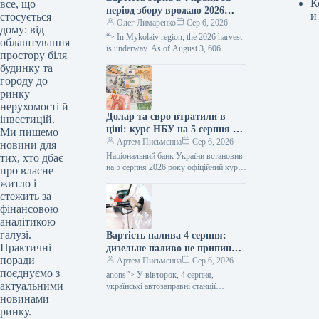
К
все, що
період збору врожаю 2026
и
стосується
року зменшилася приблизно
Олег Лимаренко
Сер 6, 2026
дому: від
наполовину —
“> In Mykolaiv region, the 2026 harvest
облаштування
SuperAgronom.com
is underway. As of August 3, 606
простору біля
thousand hectares of grain and
будинку та
leguminous…
городу до
ринку
нерухомості й
Долар та євро втратили в
інвестицій.
ціні: курс НБУ на 5 серпня —
Ми пишемо
Мінфін
Артем Письменна
Сер 6, 2026
новини для
Національний банк України встановив
тих, хто дбає
на 5 серпня 2026 року офіційний курс
про власне
гривні на рівні 44,74 грн/$. Таким
житло і
чином, порівняно з…
стежить за
фінансовою
аналітикою
галузі.
Вартість палива 4 серпня:
Практичні
дизельне паливо не припиняє
поради
зростати в ціні — Мінфін
Артем Письменна
Сер 6, 2026
поєднуємо з
anons”> У вівторок, 4 серпня,
актуальними
українські автозаправні станції
новинами
побачили підвищення цін на дизельне
паливо, автомобільний газ та бензин
ринку.