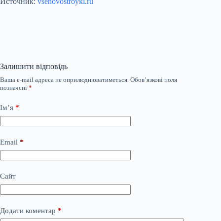
Источник:
vsenovostroyki.ru
Залишити відповідь
Ваша e-mail адреса не оприлюднюватиметься.
Обов’язкові поля
позначені
*
Ім’я
*
Email
*
Сайт
Додати коментар
*