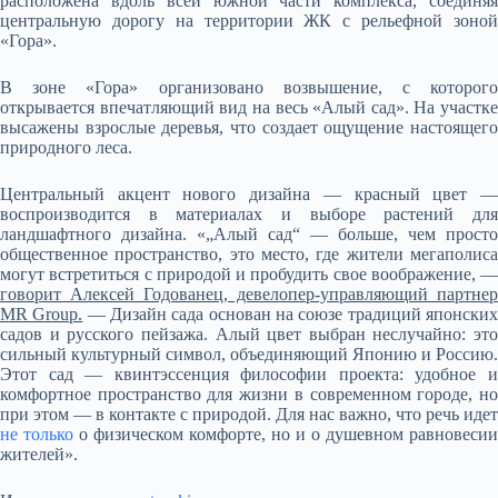
расположена вдоль всей южной части комплекса, соединяя
центральную дорогу на территории ЖК с рельефной зоной
«Гора».
В зоне «Гора» организовано возвышение, с которого
открывается впечатляющий вид на весь «Алый сад». На участке
высажены взрослые деревья, что создает ощущение настоящего
природного леса.
Центральный акцент нового дизайна — красный цвет —
воспроизводится в материалах и выборе растений для
ландшафтного дизайна. «„Алый сад“ — больше, чем просто
общественное пространство, это место, где жители мегаполиса
могут встретиться с природой и пробудить свое воображение, —
говорит Алексей Годованец, девелопер-управляющий партнер
MR Group.
— Дизайн сада основан на союзе традиций японски
садов и русского пейзажа. Алый цвет выбран неслучайно: это
сильный культурный символ, объединяющий Японию и Россию.
Этот сад — квинтэссенция философии проекта: удобное и
комфортное пространство для жизни в современном городе, но
при этом — в контакте с природой. Для нас важно, что речь идет
не только
о физическом комфорте, но и о душевном равновесии
жителей».