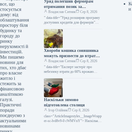
Уряд полегшив фермерам
К
все, що
отримання позик за
и
стосується
програмою «5-7-9%» для
Владислав Ситник
Сер 8, 2026
дому: від
посівної кампанії та
” data-title=”Уряд розширив програму
облаштування
господарських потреб —
доступних кредитів для фермерів”
простору біля
data-
KURKUL
будинку та
url=”https://kurkul.com/news/41873-
городу до
uryad-rozshiriv-programu-dostupnih-
ринку
kreditiv-dlya-fermeriv”>
нерухомості й
Хвороби кошика соняшника
інвестицій.
можуть призвести до втрати
Ми пишемо
до 60% врожаю — зазначає
Владислав Ситник
Сер 8, 2026
новини для
експерт — КУРКУЛЬ
” data-title=”Експерт застеріг про
тих, хто дбає
небезпеку втрати до 60% врожаю
про власне
соняшнику через гниття”
житло і
стежить за
фінансовою
аналітикою
галузі.
Наскільки зимово
Практичні
підготовлена столиця
поради
Ігор Олійник
Сер 8, 2026
поєднуємо з
class=”ArticleImagestyles__ImageWrapp
актуальними
er-sc-lvd8v9-0 cWMVnY”> Наскільки
новинами
столиця готова до зимиПлан з
відновлення пошкоджених у Києві
ринку.