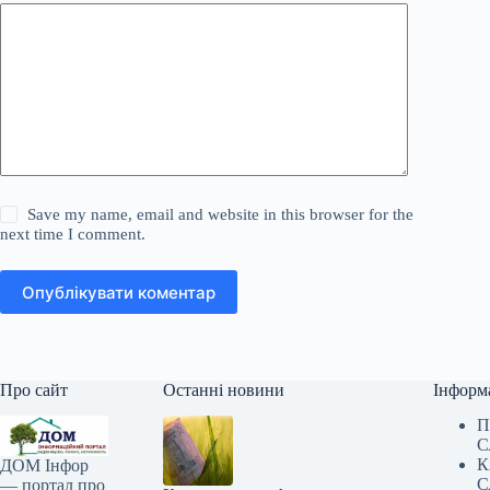
Save my name, email and website in this browser for the
next time I comment.
Опублікувати коментар
Про сайт
Останні новини
Інформ
П
С
К
ДОМ Інфор
С
— портал про