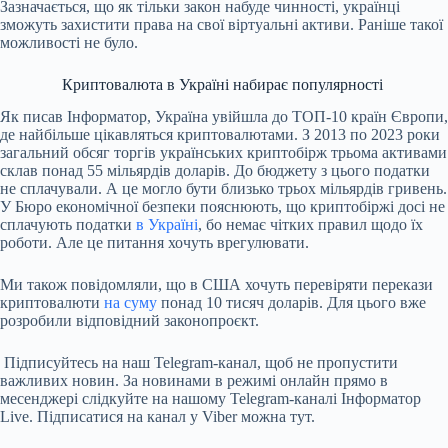
Зазначається, що як тільки закон набуде чинності, українці
зможуть захистити права на свої віртуальні активи. Раніше такої
можливості не було.
Криптовалюта в Україні набирає популярності
Як писав Інформатор, Україна увійшла до ТОП-10 країн Європи,
де найбільше цікавляться криптовалютами. З 2013 по 2023 роки
загальний обсяг торгів українських криптобірж трьома активами
склав понад 55 мільярдів доларів. До бюджету з цього податки
не сплачували. А це могло бути близько трьох мільярдів гривень.
У Бюро економічної безпеки пояснюють, що криптобіржі досі не
сплачують податки
в Україні
, бо немає чітких правил щодо їх
роботи. Але це питання хочуть врегулювати.
Ми також повідомляли, що в США хочуть перевіряти перекази
криптовалюти
на суму
понад 10 тисяч доларів. Для цього вже
розробили відповідний законопроєкт.
Підписуйтесь на наш Telegram-канал, щоб не пропустити
важливих новин. За новинами в режимі онлайн прямо в
месенджері слідкуйте на нашому Telegram-каналі Інформатор
Live. Підписатися на канал у Viber можна тут.