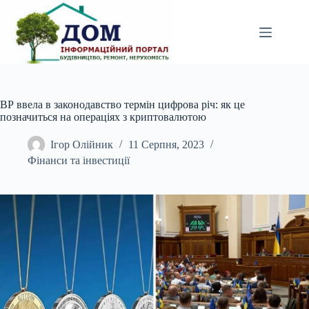
Перейти
до
вмісту
ВР ввела в законодавство термін цифрова річ: як це
позначиться на операціях з криптовалютою
Ігор Олійник
11 Серпня, 2023
Фінанси та інвестиції