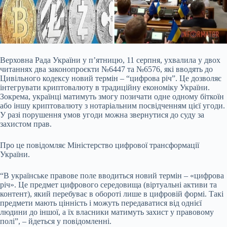
Верховна Рада України у п’ятницю, 11 серпня, ухвалила у двох
читаннях два законопроєкти №6447
та №6576, які вводять до
Цивільного кодексу новий термін – “цифрова річ”. Це дозволяє
інтегрувати криптовалюту в традиційну економіку України.
Зокрема, українці матимуть змогу позичати одне одному біткоїн
або іншу криптовалюту з нотаріальним посвідченням цієї угоди.
У разі порушення умов угоди можна звернутися до суду за
захистом прав.
Про це повідомляє Міністерство цифрової трансформації
України.
“В українське правове поле вводиться новий термін – «цифрова
річ». Це предмет цифрового середовища (віртуальні активи та
контент), який перебуває в обороті лише в цифровій формі. Такі
предмети мають цінність і можуть передаватися від однієї
людини до іншої, а їх власники матимуть захист у правовому
полі”, – йдеться у повідомленні.