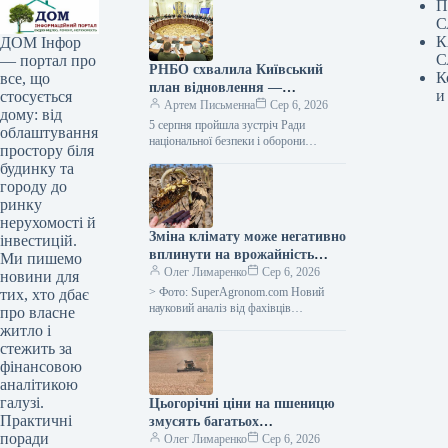
П
С
К
ДОМ Інфор
С
— портал про
РНБО схвалила Київський
К
все, що
план відновлення —
и
стосується
Клименко
Артем Письменна
Сер 6, 2026
дому: від
5 серпня пройшла зустріч Ради
облаштування
національної безпеки і оборони
простору біля
України (РНБО), яку очолив
будинку та
президент Володимир Зеленський.
городу до
Обговорено ступінь реалізації
ринку
комплексних…
нерухомості й
Зміна клімату може негативно
інвестицій.
вплинути на врожайність
Ми пишемо
культур значніше, ніж
Олег Лимаренко
Сер 6, 2026
новини для
передбачали дослідники —
> Фото: SuperAgronom.com Новий
тих, хто дбає
SuperAgronom.com
науковий аналіз від фахівців
про власне
Університету Аризони виявив, що
житло і
кліматичні зміни можуть справляти на
стежить за
рослини набагато потужніший…
фінансовою
аналітикою
галузі.
Цьогорічні ціни на пшеницю
Практичні
змусять багатьох
поради
сільгоспвиробників
Олег Лимаренко
Сер 6, 2026