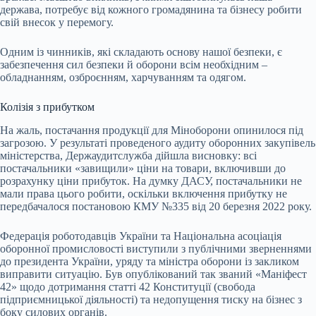
держава, потребує від кожного громадянина та бізнесу робити
свій внесок у перемогу.
Одним із чинників, які складають основу нашої безпеки, є
забезпечення сил безпеки й оборони всім необхідним –
обладнанням, озброєнням, харчуванням та одягом.
Колізія з прибутком
На жаль, постачання продукції для Міноборони опинилося під
загрозою. У результаті проведеного аудиту оборонних закупівель
міністерства, Держаудитслужба дійшла висновку: всі
постачальники «завищили» ціни на товари, включивши до
розрахунку ціни прибуток. На думку ДАСУ, постачальники не
мали права цього робити, оскільки включення прибутку не
передбачалося постановою КМУ №335 від 20 березня 2022 року.
Федерація роботодавців України та Національна асоціація
оборонної промисловості виступили з публічними зверненнями
до президента України, уряду та міністра оборони із закликом
виправити ситуацію. Був опублікований так званий «Маніфест
42» щодо дотримання статті 42 Конституції (свобода
підприємницької діяльності) та недопущення тиску на бізнес з
боку силових органів.