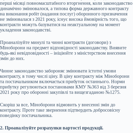
перші місяці повномасштабного вторгнення, коли законодавство
динамічно змінювалося, а типова форма державного контракту
на виконання робіт (надання послуг) оборонного призначення
не змінювалася з 2021 року, існує висока ймовірність того, що
контракти можуть базуватися на неактуальному на момент
укладення законодавстві.
Проаналізуйте минулі та чинні контракти (договори) з
Міноборони на предмет відповідності законодавству. Виявите
будь-які невідповідності – ініціюйте з міністерством внесення
змін до них.
Чинне законодавство забороняє змінювати істотні умови
контракту, в тому числі ціну. В ціну контракту між Міноборони
та постачальником включається прибуток останнього. Норми
прибутку регулюються постановами КМУ №363 від 3 березня
2021 року про оборонні закупівлі та вищезгаданою №1275.
Скоріш за все, Міноборони відмовить у внесенні змін до
контракту. Проте таке звернення підтвердить добросовісну
поведінку постачальника.
2. Проаналізуйте розрахунки вартості продукції.