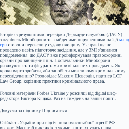
Історію з результатами перевірки Держаудитслужбою (ДАСУ)
закупівель Міноборони та
знайденими порушеннями на 2,5
млрд
грн
сторони перевели у судову площину. У справі ще не
проведено навіть підготовче засідання, але у ЗМІ з’явилися
повідомлення, що ДАСУ вже проінформувала правоохоронні
органи про завищення цін. Постачальники Міноборони
ризикують стати фігурантами кримінальних проваджень. Які
кроки варто зробити, аби запобігти можливому кримінальному
переслідуванню? Розповідає Максим Шевердін, партнер LCF
Law Group, керівник практики кримінального права.
Головні матеріали Forbes Ukraine у розсилці від digital шеф-
редактора Віктора Кіщака. Раз на тиждень на вашій пошті.
Дякуємо за підписку
Підписатися
Стійкість України при відсічі повномасштабної агресії РФ
вражає. Масштаб викликів, з якими зіштовхнулась наша