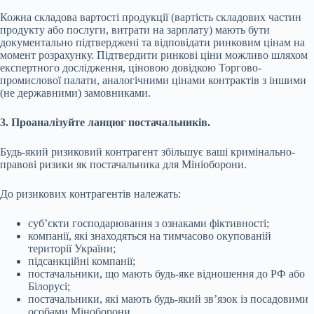
Кожна складова вартості продукції (вартість складових частин
продукту або послуги, витрати на зарплату) мають бути
документально підтверджені та відповідати ринковим цінам на
момент розрахунку. Підтвердити ринкові ціни можливо шляхом
експертного дослідження, ціновою довідкою Торгово-
промислової палати, аналогічними цінами контрактів з іншими
(не державними) замовниками.
3. Проаналізуйте ланцюг постачальників.
Будь-який ризиковий контрагент збільшує ваші кримінально-
правові ризики як постачальника для Мініоборони.
До ризикових контрагентів належать:
суб’єкти господарювання з ознаками фіктивності;
компанії, які знаходяться на тимчасово окупованій
території України;
підсанкційні компанії;
постачальники, що мають будь-яке відношення до РФ або
Білорусі;
постачальники, які мають будь-який зв’язок із посадовими
особами Міноборони.