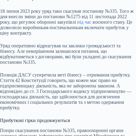
18 липня 2023 року уряд таки скасував постанову №335. Того ж
дня внесли зміни до постанови №1275 від 11 листопада 2022
року, що регулює оборонні закупівлі
під час
воєнного стану. Це
дозволило виробникам-постачальникам включати прибуток у
ціну контракту.
Уряд оперативно відреагував на заклики громадськості та
бізнесу. Але невирішеним залишилося питання, що
відбуватиметься з договорами, які були укладені до скасування
постанови №335.
Позиція ДАСУ суперечила меті бізнесу – отримання прибутку.
Стаття 42 Конституції говорить, що кожен має право на
підприємницьку діяльність, яка не заборонена законом. А
відповідно до ст. 3 Господарського кодексу підприємництво —
господарська діяльність, що здійснюється для досягнення
економічних і соціальних результатів та з метою одержання
прибутку.
Прибуткові гірки продовжуються
Попри скасування постанови №335, правоохоронні органи
активно збирають інформацію про закупівлі Міноборони та