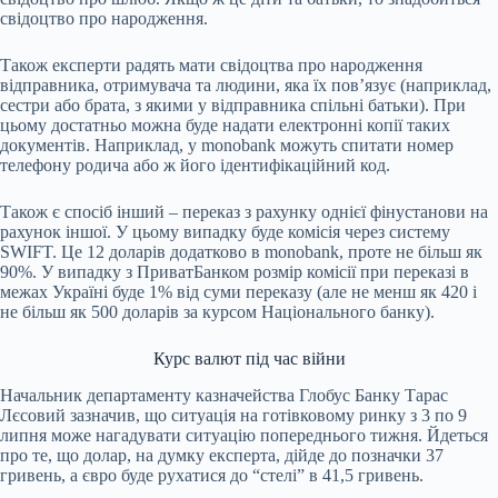
свідоцтво про народження.
Також експерти радять мати свідоцтва про народження
відправника, отримувача та людини, яка їх пов’язує (наприклад,
сестри або брата, з якими у відправника спільні батьки). При
цьому достатньо можна буде надати електронні копії таких
документів. Наприклад, у monobank можуть спитати номер
телефону родича або ж його ідентифікаційний код.
Також є спосіб інший – переказ з рахунку однієї фінустанови на
рахунок іншої. У цьому випадку буде комісія через систему
SWIFT. Це 12 доларів додатково в monobank, проте не більш як
90%. У випадку з ПриватБанком розмір комісії при переказі в
межах Україні буде 1% від суми переказу (але не менш як 420 і
не більш як 500 доларів за курсом Національного банку).
Курс валют під час війни
Начальник департаменту казначейства Глобус Банку Тарас
Лєсовий зазначив, що ситуація на готівковому ринку з 3 по 9
липня може нагадувати ситуацію попереднього тижня. Йдеться
про те, що долар, на думку експерта, дійде до позначки 37
гривень, а євро буде рухатися до “стелі” в 41,5 гривень.