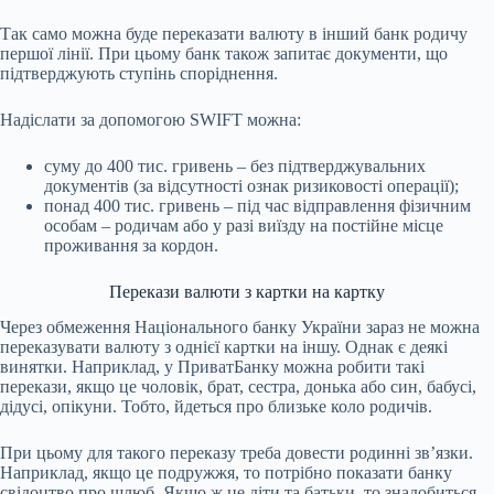
Так само можна буде переказати валюту в інший банк родичу
першої лінії. При цьому банк також запитає документи, що
підтверджують ступінь споріднення.
Надіслати за допомогою SWIFT можна:
суму до 400 тис. гривень – без підтверджувальних
документів (за відсутності ознак ризиковості операції);
понад 400 тис. гривень – під час відправлення фізичним
особам – родичам або у разі виїзду на постійне місце
проживання за кордон.
Перекази валюти з картки на картку
Через обмеження Національного банку України зараз не можна
переказувати валюту з однієї картки на іншу. Однак є деякі
винятки. Наприклад, у ПриватБанку можна робити такі
перекази, якщо це чоловік, брат, сестра, донька або син, бабусі,
дідусі, опікуни. Тобто, йдеться про близьке коло родичів.
При цьому для такого переказу треба довести родинні зв’язки.
Наприклад, якщо це подружжя, то потрібно показати банку
свідоцтво про шлюб. Якщо ж це діти та батьки, то знадобиться