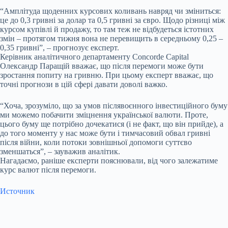
“Амплітуда щоденних курсових коливань навряд чи зміниться:
це до 0,3 гривні за долар та 0,5 гривні за євро. Щодо різниці між
курсом купівлі й продажу, то там теж не відбудеться істотних
змін – протягом тижня вона не перевищить в середньому 0,25 –
0,35 гривні”, – прогнозує експерт.
Керівник аналітичного департаменту Concorde Capital
Олександр Паращій вважає, що після перемоги може бути
зростання попиту на гривню. При цьому експерт вважає, що
точні прогнози в цій сфері давати доволі важко.
“Хоча, зрозуміло, що за умов післявоєнного інвестиційного буму
ми можемо побачити зміцнення української валюти. Проте,
цього буму ще потрібно дочекатися (і не факт, що він прийде), а
до того моменту у нас може бути і тимчасовий обвал гривні
після війни, коли потоки зовнішньої допомоги суттєво
зменшаться”, – зауважив аналітик.
Нагадаємо, раніше експерти пояснювали, від чого залежатиме
курс валют після перемоги.
Источник