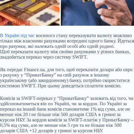
В Україні
під час
воєнного стану переказувати валюту можливо
тільки між власними рахунками
всередині одного банку. Йдеться
про рахунки, які належать одній особі або одній родині.
Щоб переказати валюту між своїми рахунками у різних банках,
знадобиться переказ через систему SWIFT.
Як передає Finance.ua, для того, щоб переказати долари або євро
з рахунку у “ПриватБанку” на свій рахунок в іншому
українському (або закордонному) банку, потрібно скористатися
системою SWIFT. При цьому доведеться сплатити комісію.
Комісія за SWIFT-переказ у “ПриватБанку” залежить від того, чи
здійснюватиметься він по Україні, чи за кордон. По Україні за
переказ на інший банк комісія становитиме 1% від суми, але не
менше ніж 20 і не більше ніж 500 доларів США в гривні за
курсом НБУ. За кордон комісія за SWIFT-платіж у ПриватБанку –
0,5% від суми, але не менше ніж 5 грн та не більше ніж 500
доларів США +12 доларів у гривні за курсом НБУ.