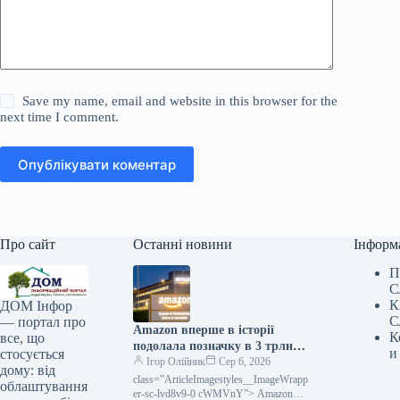
Save my name, email and website in this browser for the
next time I comment.
Опублікувати коментар
Про сайт
Останні новини
Інформ
П
С
К
ДОМ Інфор
С
— портал про
Amazon вперше в історії
К
все, що
подолала позначку в 3 трлн
и
стосується
доларів ринкової капіталізації
Ігор Олійник
Сер 6, 2026
дому: від
class=”ArticleImagestyles__ImageWrapp
облаштування
er-sc-lvd8v9-0 cWMVnY”> Amazon