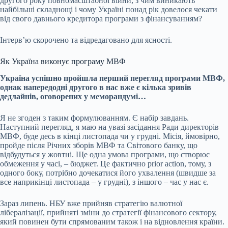
другого року повномасштабної війни, з чим виникають
найбільші складнощі і чому Україні понад рік довелося чекати
від свого давнього кредитора програми з фінансуванням?
Інтервʼю скорочено та відредаговано для ясності.
Як Україна виконує програму МВФ
Україна успішно пройшла
перший перегляд програми МВФ
,
однак напередодні другого в нас вже є кілька зривів
дедлайнів, оговорених у меморандумі…
Я не згоден з таким формулюванням. Є набір завдань.
Наступний перегляд, я маю на увазі засідання Ради директорів
МВФ, буде десь в кінці листопада чи у грудні. Місія, ймовірно,
пройде після Річних зборів МВФ та Світового банку, що
відбудуться у жовтні. Ще одна умова програми, що створює
обмеження у часі, – бюджет. Це фактично
prior action
, тому, з
одного боку, потрібно дочекатися його ухвалення (швидше за
все наприкінці листопада – у грудні), з іншого – час у нас є.
Зараз липень. НБУ вже прийняв стратегію валютної
лібералізації, прийняті зміни до стратегії фінансового сектору,
який повинен бути спрямованим також і на відновлення країни.