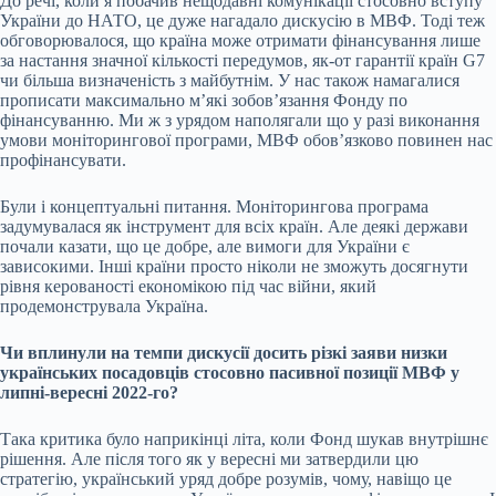
До речі, коли я побачив нещодавні комунікації стосовно вступу
України до НАТО, це дуже нагадало дискусію в МВФ. Тоді теж
обговорювалося, що країна може отримати фінансування лише
за настання значної кількості передумов, як-от гарантії країн G7
чи більша визначеність з майбутнім. У нас також намагалися
прописати максимально м’які зобов’язання Фонду по
фінансуванню. Ми ж з урядом наполягали що у разі виконання
умови моніторингової програми, МВФ обов’язково повинен нас
профінансувати.
Були і концептуальні питання. Моніторингова програма
задумувалася як інструмент для всіх країн. Але деякі держави
почали казати, що це добре, але вимоги для України є
зависокими. Інші країни просто ніколи не зможуть досягнути
рівня керованості економікою під час війни, який
продемонструвала Україна.
Чи вплинули на темпи дискусії досить
різкі заяви низки
українських посадовців
стосовно пасивної позиції МВФ у
липні-вересні 2022-го?
Така критика було наприкінці літа, коли Фонд шукав внутрішнє
рішення. Але після того як у вересні ми затвердили цю
стратегію, український уряд добре розумів, чому, навіщо це