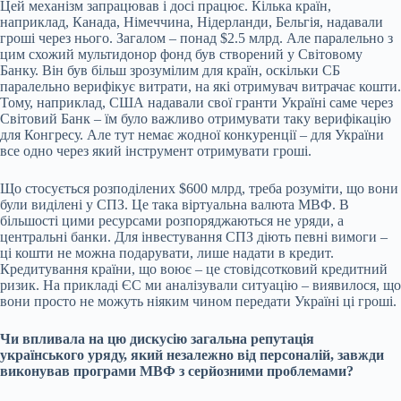
Цей механізм запрацював і досі працює. Кілька країн,
наприклад, Канада, Німеччина, Нідерланди, Бельгія, надавали
гроші через нього. Загалом – понад $2.5 млрд. Але паралельно з
цим схожий мультидонор фонд був створений у Світовому
Банку. Він був більш зрозумілим для країн, оскільки СБ
паралельно верифікує витрати, на які отримувач витрачає кошти.
Тому, наприклад, США надавали свої гранти Україні саме через
Світовий Банк – їм було важливо отримувати таку верифікацію
для Конгресу. Але тут немає жодної конкуренції – для України
все одно через який інструмент отримувати гроші.
Що стосується розподілених $600 млрд, треба розуміти, що вони
були виділені у
СПЗ
. Це така віртуальна валюта МВФ. В
більшості цими ресурсами розпоряджаються не уряди, а
центральні банки. Для інвестування СПЗ діють певні вимоги –
ці кошти не можна подарувати, лише надати в кредит.
Кредитування країни, що воює – це стовідсотковий кредитний
ризик. На прикладі ЄС ми аналізували ситуацію – виявилося, що
вони просто не можуть ніяким чином передати Україні ці гроші.
Чи впливала на цю дискусію загальна репутація
українського уряду, який незалежно від персоналій, завжди
виконував програми МВФ з серйозними проблемами?