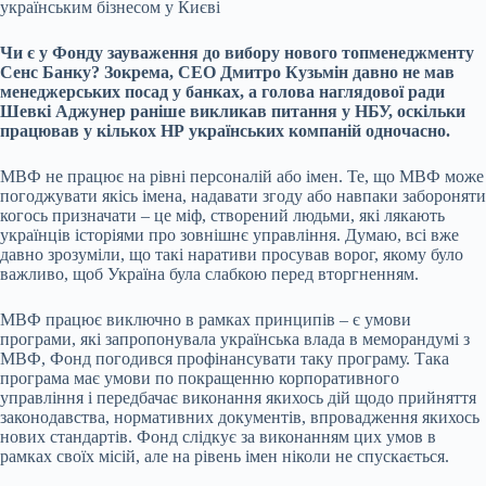
українським бізнесом у Києві
Чи є у Фонду зауваження до вибору
нового топменеджменту
Сенс Банку
? Зокрема, CEO Дмитро Кузьмін давно не мав
менеджерських посад у банках, а голова наглядової ради
Шевкі Аджунер раніше викликав питання у НБУ, оскільки
працював у кількох НР українських компаній одночасно.
МВФ не працює на рівні персоналій або імен. Те, що МВФ може
погоджувати якісь імена, надавати згоду або навпаки забороняти
когось призначати – це міф, створений людьми, які лякають
українців історіями про зовнішнє управління. Думаю, всі вже
давно зрозуміли, що такі наративи просував ворог, якому було
важливо, щоб Україна була слабкою перед вторгненням.
МВФ працює виключно в рамках принципів – є умови
програми, які запропонувала українська влада в меморандумі з
МВФ, Фонд погодився профінансувати таку програму. Така
програма має умови по покращенню корпоративного
управління і передбачає виконання якихось дій щодо прийняття
законодавства, нормативних документів, впровадження якихось
нових стандартів. Фонд слідкує за виконанням цих умов в
рамках своїх місій, але на рівень імен ніколи не спускається.