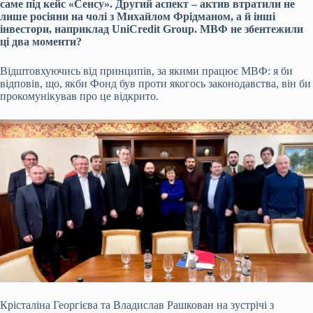
саме під кейс «Сенсу». Другий аспект – актив втратили не
лише
росіяни на чолі з Михайлом Фрідманом
, а й інші
інвестори, наприклад UniCredit Group. МВФ не збентежили
ці два моменти?
Відштовхуючись від принципів, за якими працює МВФ: я би
відповів, що, якби Фонд був проти якогось законодавства, він би
прокомунікував про це відкрито.
Крісталіна Георгієва та Владислав Рашкован на зустрічі з