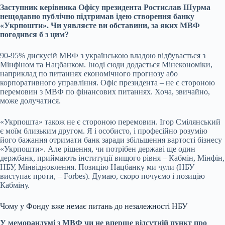
Заступник керівника Офісу президента Ростислав Шурма
нещодавно публічно підтримав ідею створення банку
«Укрпошти». Чи уявляєте ви обставини, за яких МВФ
погодився б з цим?
90-95% дискусій МВФ з українською владою відбувається з
Мінфіном та Нацбанком. Іноді сюди додається Мінекономіки,
наприклад по питаннях економічного прогнозу або
корпоративного управління. Офіс президента – не є стороною
перемовин з МВФ по фінансових питаннях. Хоча, звичайно,
може долучатися.
«Укрпошта» також не є стороною перемовин. Ігор Смілянський
є моїм близьким другом. Я і особисто, і професійно розумію
його бажання отримати банк заради збільшення вартості бізнесу
«Укрпошти». Але рішення, чи потрібен державі ще один
держбанк, приймають інституції вищого рівня – Кабмін, Мінфін,
НБУ,
Мінвідновлення
. Позицію Нацбанку ми чули (НБУ
виступає проти, – Forbes). Думаю, скоро почуємо і позицію
Кабміну.
Чому у Фонду вже немає питань до незалежності НБУ
У меморандумі з МВФ чи не вперше відсутній пункт про