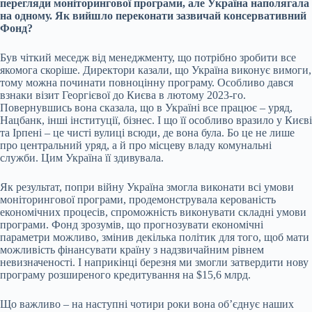
перегляди
моніторингової програми
, але Україна наполягала
на одному. Як вийшло переконати зазвичай консервативний
Фонд?
Був чіткий меседж від менеджменту, що потрібно зробити все
якомога скоріше. Директори казали, що Україна виконує вимоги,
тому можна починати повноцінну програму. Особливо дався
взнаки візит Георгієвої до Києва в лютому 2023-го.
Повернувшись вона сказала, що в Україні все працює – уряд,
Нацбанк, інші інституції, бізнес. І що її особливо вразило у Києві
та Ірпені – це чисті вулиці всюди, де вона була. Бо це не лише
про центральний уряд, а й про місцеву владу комунальні
служби. Цим Україна її здивувала.
Як результат, попри війну Україна змогла виконати всі умови
моніторингової програми, продемонструвала керованість
економічних процесів, спроможність виконувати складні умови
програми. Фонд зрозумів, що прогнозувати економічні
параметри можливо, змінив декілька політик для того, щоб мати
можливість фінансувати країну з надзвичайним рівнем
невизначеності. І наприкінці березня ми змогли затвердити нову
програму розширеного кредитування на $15,6 млрд.
Що важливо – на наступні чотири роки вона об’єднує наших