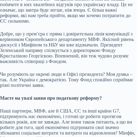
побачите в них хвалебних відгуків про українську владу. Це не
означає, що завтра буде легше, ніж вчора. Є більш важкі
реформи, які нам треба пройти, якщо ми хочемо потрапити до
ЄС сильними.
Добре, що у премʼєра є пряма і довірительна лінія комунікації з
керівником Європейського департаменту МВФ
. Якісний рівень
дискусії з Мінфіном та НБУ ми вже відзначали. Президент
Зеленський напряму спілкується з директоркою Фонду
Кристаліною Георгієвою. Впевнений, він теж чудово розуміє
важливість співпраці з Фондом.
Чи розуміють це окремі люди в Офісі президента? Моя думка –
так. Але Україна є демократією. Тому Фонд спокійно сприймає
різні політичні заяви.
Маєте на увазі заяви про податкову
реформу
?
Наші партнери, МВФ, але й США, ЄС та інші країни
G7
,
підтримують нас економічно, і готові це робити протягом
кількох років, але не завжди. Але вони також питають, а що ви
робите для того, щоб економічно підтримати свої значно
збільшені соціальні витрати та витрати на відновлення? Мінфін,