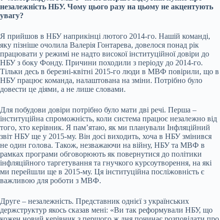
незалежність НБУ. Чому цього разу на цьому не акцентують
увагу?
Я прийшов в НБУ наприкінці лютого 2014-го. Нашій команді,
яку пізніше очолила Валерія Гонтарева, довелося понад рік
працювати у режимі не надто високої інституційної довіри до
НБУ з боку Фонду. Причини походили з періоду до 2014-го.
Тільки десь в березні-квітні 2015-го люди в МВФ повірили, що в
НБУ працює команда, налаштована на зміни. Потрібно було
довести це діями, а не лише словами.
Для побудови довіри потрібно було мати дві речі. Перша –
інституційна спроможність, коли система працює незалежно від
того, хто керівник. Я памʼятаю, як ми планували Інфляційний
звіт НБУ ще у 2015-му. Він досі виходить, хоча в НБУ змінився
не один голова. Також, незважаючи на війну, НБУ та МВФ в
рамках програми обговорюють як повернутися до політики
інфляційного таргетування та гнучкого курсоутворення, на які
ми перейшли ще в 2015-му. Ця інституційна посліжовність є
важливою для роботи з МВФ.
Друге – незалежність. Представник однієї з українських
держструктур якось сказав мені: «Ви так реформували НБУ, що
кожен новий керівник з першого ж дня починає розповідати про