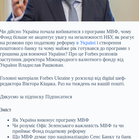
Чи дійсно Україна почала вибиватися з програми МВФ, чому
Фонд більше не акцентує увагу на
незалежності НБУ, як реагує
на розмови про податкову реформу
в Україні
і створення
поштового банку та чому майже рік готувався до програми з
грошима для воюючої України? Про це Forbes розповів
заступник директора Міжнародного валютного фонду від
України Владислав Рашкован.
Головні матеріали Forbes Ukraine у розсилці від digital шеф-
редактора Віктора Кіщака. Раз на тиждень на вашій пошті.
Дякуємо за підписку
Підписатися
Зміст
Як Україна виконує програму МВФ
Чи розуміє Офіс Зеленського важливість МВФ та чи
приймає Фонд податкову реформу
Що МВФ думає про націоналізацію Сенс Банку та банк