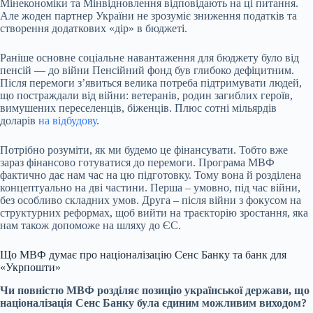
Мінекономіки та Мінвідновлення відповідають на ці питання.
Але жоден партнер України не зрозуміє зниження податків та
створення додаткових «дір» в бюджеті.
Раніше основне соціальне навантаження для бюджету було від
пенсій — до війни Пенсійний фонд був глибоко дефіцитним.
Після перемоги зʼявиться велика потреба підтримувати людей,
що постраждали від війни: ветеранів, родин загиблих героїв,
вимушених переселенців, біженців. Плюс сотні мільярдів
доларів
на відбудову
.
Потрібно розуміти, як ми будемо це фінансувати. Тобто вже
зараз фінансово готуватися до перемоги. Програма МВФ
фактично дає нам час на цю підготовку. Тому вона й розділена
концептуально на дві частини. Перша – умовно, під час війни,
без особливо складних умов. Друга – після війни з фокусом на
структурних реформах, щоб вийти на траєкторію зростання, яка
нам також допоможе на шляху до ЄС.
Що МВФ думає про націоналізацію Сенс Банку та банк для
«Укрпошти»
Чи повністю МВФ розділяє позицію української держави, що
націоналізація Сенс Банку
була єдиним можливим виходом?