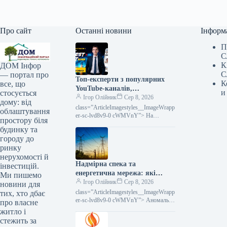
Про сайт
Останні новини
Інформ
П
С
К
ДОМ Інфор
С
— портал про
Топ-експерти з популярних
К
все, що
YouTube-каналів,
и
стосується
присвячених інвестиціям,
Ігор Олійник
Сер 8, 2026
дому: від
виступатимуть на InvestFest
class=”ArticleImagestyles__ImageWrapp
облаштування
2026.
er-sc-lvd8v9-0 cWMVnY”> На
простору біля
InvestFest 2026 виступлять топові
будинку та
експерти з відомих YouTube-каналів
городу до
про інвестиції20 серпня відбудеться
ринку
нерухомості й
Надмірна спека та
інвестицій.
енергетична мережа: які
Ми пишемо
запити щодо дій
Ігор Олійник
Сер 8, 2026
новини для
class=”ArticleImagestyles__ImageWrapp
тих, хто дбає
er-sc-lvd8v9-0 cWMVnY”> Аномальна
про власне
спека та енергосистема: що просять
житло і
зробитиТривалий період літньої спеки
стежить за
створює підвищене