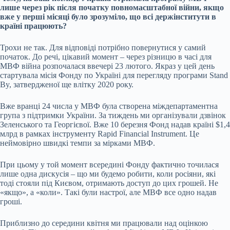
лише через рік після початку повномасштабної війни, якщо
вже у перші місяці було зрозуміло, що всі держінститути в
країні працюють?
Трохи не так. Для відповіді потрібно повернутися у самий
початок. До речі, цікавий момент – через різницю в часі для
МВФ війна розпочалася ввечері 23 лютого. Якраз у цей день
стартувала місія Фонду по Україні для перегляду програми Stand
By, затвердженої ще влітку 2020 року.
Вже вранці 24 числа у МВФ була створена міждепартаментна
група з підтримки України. За тиждень ми організували дзвінок
Зеленського та Георгієвої. Вже 10 березня Фонд надав країні $1,4
млрд в рамках інструменту Rapid Financial Instrument. Це
неймовірно швидкі темпи за мірками МВФ.
При цьому у той момент всередині Фонду фактично точилася
лише одна дискусія – що ми будемо робити, коли росіяни, які
тоді стояли під Києвом, отримають доступ до цих грошей. Не
«якщо», а «коли». Такі були настрої, але МВФ все одно надав
гроші.
Приблизно до середини квітня ми працювали над оцінкою