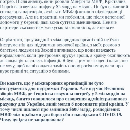
потреб. Після аналізу, який робили Мінфін та МВФ, Крісталіна
Георгієва озвучила цифру у $5 млрд на місяць. Це був важливий
сигнал для партнерів, оскільки МВФ фактично підтвердив ці
розрахунки. Але на практиці ми побачили, що після непоганої
допомоги у березні, далі вона суттєво зменшилася. Неначе
партнери сказали нам «дякуємо за сміливість, але це все».
Окрім того, що у жодної з міжнародних організацій не було
інструментів для підтримки воюючої країни, з моїх розмов з
багатьма людьми на Заході випливало, що вони вважають
нормальним, коли центробанк друкує гроші, а країну охоплюють
девальвація та сплеск інфляції. Я був з цим не згоден і казав, що
не хочу, щоб наші солдати замість опору росіянам думали про
курс гривні та ситуацію з банками.
Ви кажете, що у міжнародних організацій не було
інструментів для підтримки України. Але під час Весняних
зборів МВФ, де Георгієва озвучила потребу у 5 мільярдів на
місяць, багато говорилося про створення адміністративного
рахунку для України, який могли б поповняти різні країни. У
тому числі йшлося про залишки $600 млрд, розподілених
МВФ між країнами для боротьби з наслідками COVID-19.
Чому ця ідея не запрацювала?