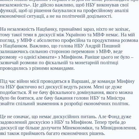
незалежність». Це дійсно важливо, щоб НБУ виконував свої
функції, щоб ці рішення базувалися на професійному аналізі
економічної ситуації, а не на політичній доцільності.
На незалежність Нацбанку, принаймні зараз, ніхто не зазіхає,
тому такої теми в дискусії між Україною та МВФ немає. На мій
погляд, у МВФ є абсолютно професійна та продуктивна розмова
з Нацбанком. Важливо, що голова НБУ Андрій Пишний
залишаючись сильною стороною перемовин з МВФ, веде
розмову «з однієї кімнати» з Мінфіном. Раніше цього не було –
зазвичай розмови по фіскальній та монетарній політиці
проводились з різними командами.
Під час війни місії проводяться в Варшаві, де команди Мінфіну
та НБУ фактично всі дискусії ведуть разом. Мені це дуже
подобається. Я не бачу фіскального домінування, якого можна
було би боятися, але бачу бажання голови НБУ та Міністра
знайти спільний знаменник в розробці економічних політик.
Це не означає, що немає дискусійних питань. Але Фонд дуже
задоволений дискусією з НБУ та Мінфіном. Тепер треба до
дискусії ще більше долучити Мінекономіки, та Мінвідновлення,
які також приймають багато економічних рішень.