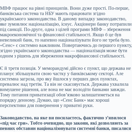
МВФ працює на рівні принципів. Вони дуже прості. По-перше,
банківська система та НБУ мають працювати згідно
українського законодавства. В даному випадку законодавство,
яке зумовлює націоналізацію, існує. Акціонери банку потрапили
під санкції. По-друге, одна з цілей програми МВФ – збереження
макроекономічної та фінансової стабільності. Якщо б це був
невеликий банк, то напевно націоналізувати його не треба було.
«Сенс» є системно важливим. Повертаючись до першого пункту,
згідно українського законодавства — націоналізація може бути
одним з рішень для збереження макрофінансової стабільності.
Є й третя позиція. У меморандумі дійсно є пункт, що держава не
планує збільшувати свою частку у банківському секторі. Але
системна загроза, про яку йшлося у перших двох пунктах,
превалює над третім. Та він не скасовується. Держава ухвалила
вимушене рішення, але вона не має володіти банками завжди.
Тому питання приватизації обовʼязково залишатиметься на
порядку денному. Думаю, що «Сенс Банк» має хороші
перспективи для повернення у приватні руки.
Законодавство, на яке ви посилаєтесь, фактично зʼявилося
«під час гри». Тобто очевидно, що закони, які дозволяють за
певних обставин націоналізовувати системні банки, писалися