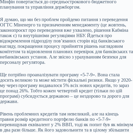
Мінфін повертається до середньострокового бюджетного
планування та управління держборгом.
Я думаю, що ми без проблем пройдемо питання з переведення
ОГТС Міненерго та призначенням менеджменту (це жовтень,
законопроєкт про переведення вже ухвалено, рішення Кабміна
також є) та внутрішніми регуляціями НБУ. Йдеться про
відокремлення підрозділу повʼязаних сторін від банківського
нагляду, покращення процесу прийняття рішень наглядовим
комітетом та відновлення планових перевірок для банківських та
небанківських установ. Але звісно з урахуванням безпеки для
персоналу регулятора.
Ще потрібно проаналізувати програму «5-7-9». Вона стала
досить великою та може містити фіскальні ризики. Якщо у 2020-
му через програму видавалося 5% всіх нових кредитів, то зараз
це понад 26%. Тобто кожен четвертий кредит (тільки по цій
програмі) субсидується державою – це нездорово та дорого для
держави.
Рівень проблемних кредитів там невеликий, але на кінець
травня розмір кредитного портфелю банків по «5-7-9»
перевищував еквівалент у 2% ВВП, тоді як попит був як мінімум
в два рази більше. Як його задовольнити та в цілому збільшити