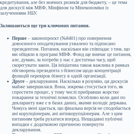
кредитування, але без значних ризиків для бюджету, – це тема
для дискусії між МВФ, Мінфіном та Мінекономіки із
залученнями НБУ.
Залишаються ще три ключових питання.
Перше
– законопроєкт (№8401) про повернення
довоєнного оподаткування ухвалено та підписано
президентом. Питання, наскільки він співпадає з тим, що
ми обіцяли в програмі МВФ. Фонд ще вивчає це питання,
але, думаю, за потреби у нас є достатньо часу, щоб
скорегувати закон. Ця ініціатива також важлива в рамках
обговорень президента з бізнесом щодо концентрації
функцій перевірок бізнесу в одній організації.
Друге
– декларування. Наскільки я розумію, ця дискусія
майже завершилася. Вона, зокрема стосується того, як
спростити процес, у тому числі прибравши жорстке
покарання за технічні помилки. Особливо коли дані по
декларанту вже є в базах даних, якими володіє держава.
Чомусь мені здається, що фінальна версія не сподобається
ані корупціонерам, ані антикорупціонерам. Але з цим
питанням треба рухатися вперед. Нещодавні публічні
випадки є додатковою причиною повернути
декларування.