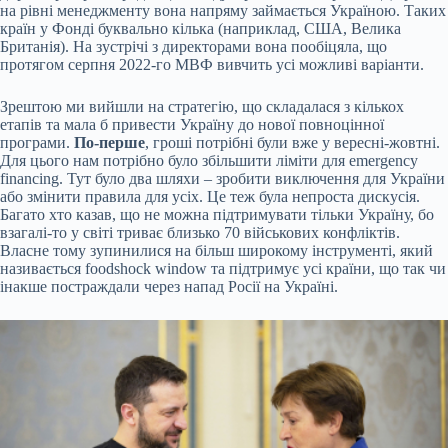
на рівні менеджменту вона напряму займається Україною. Таких
країн у Фонді буквально кілька (наприклад, США, Велика
Британія). На зустрічі з директорами вона пообіцяла, що
протягом серпня 2022-го МВФ вивчить усі можливі варіанти.
Зрештою ми вийшли на стратегію, що складалася з кількох
етапів та мала б привести Україну до нової повноцінної
програми.
По-перше
, гроші потрібні були вже у вересні-жовтні.
Для цього нам потрібно було збільшити ліміти для emergency
financing. Тут було два шляхи – зробити виключення для України
або змінити правила для усіх. Це теж була непроста дискусія.
Багато хто казав, що не можна підтримувати тільки Україну, бо
взагалі-то у світі триває близько 70 військових конфліктів.
Власне тому зупинилися на більш широкому інструменті, який
називається foodshock window та підтримує усі країни, що так чи
інакше постраждали через напад Росії на Україні.