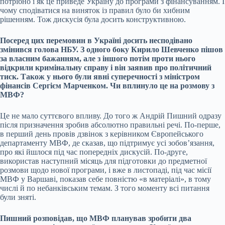
потрібно і як це приведе Україну до програми з фінансуванням. І
чому сподіватися на виняток із правил було би хибним
рішенням. Тож дискусія була досить конструктивною.
Посеред цих перемовин в Україні досить несподівано
змінився голова НБУ. З одного боку
Кирило Шевченко пішов
за власним бажанням
, але з іншого потім проти нього
відкрили кримінальну справу
і він заявив про політичний
тиск. Також у нього були явні суперечності з міністром
фінансів Сергієм Марченком. Чи вплинуло це на розмову з
МВФ?
Це не мало суттєвого впливу. До того ж Андрій Пишний одразу
після призначення зробив абсолютно правильні речі. По-перше,
в перший день провів дзвінок з керівником Європейського
департаменту МВФ, де сказав, що підтримує усі зобовʼязання,
про які йшлося під час попередніх дискусій. По-друге,
використав наступний місяць для підготовки до предметної
розмови щодо нової програми, і вже в листопаді, під час місії
МВФ у Варшаві, показав себе повністю «в матеріалі», в тому
числі й по небанківським темам. З того моменту всі питання
були зняті.
Пишний розповідав, що МВФ планував зробити два