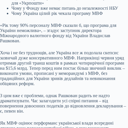
для «Укрпошти»
Чому у Фонду вже немає питань до незалежності НБУ
Чому Україна цілий рік чекала програму МВФ
«Рік тому 90% персоналу МВФ сказали б, що програма для
України неможлива», – згадує заступник директора
Міжнародного валютного фонду від України Владислав
Рашкован.
Хоча і не без труднощів, але Україна все ж подолала скепсис
зазвичай дуже консервативного МВФ. Наприкінці червня уряд
отримав другий транш коштів в рамках чотирирічної програми
на $15,6 млрд. Тепер перед ним постає більш звичний виклик –
виконати умови, прописані у меморандумі з МВФ, без
традиційних для України зривів дедлайнів та невиконання
обіцяних реформ.
З цим вже є проблеми, однак Рашкован радить не надто
драматизувати. Час залагодити усі спірні питання – від
повернення довоєнних податків до відновлення декларування –
є, певен він.
Як МВФ оцінює перформанс української влади всередині