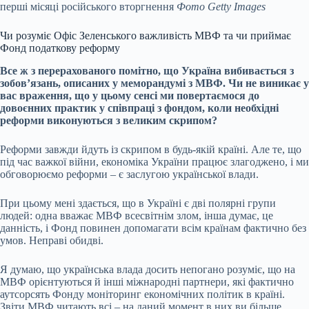
перші місяці російського вторгнення
Фото Getty Images
Чи розуміє Офіс Зеленського важливість МВФ та чи приймає
Фонд податкову реформу
Все ж з перерахованого помітно, що Україна вибивається з
зобовʼязань, описаних у меморандумі з МВФ. Чи не виникає у
вас враження, що у цьому сенсі ми повертаємося до
довоєнних практик у співпраці з фондом, коли необхідні
реформи виконуються з великим скрипом?
Реформи завжди йдуть із скрипом в будь-якій країні. Але те, що
під час важкої війни, економіка України працює злагоджено, і ми
обговорюємо реформи – є заслугою української влади.
При цьому мені здається, що в Україні є дві полярні групи
людей: одна вважає МВФ всесвітнім злом, інша думає, це
данність, і Фонд повинен допомагати всім країнам фактично без
умов. Неправі обидві.
Я думаю, що українська влада досить непогано розуміє, що на
МВФ орієнтуються й інші міжнародні партнери, які фактично
аутсорсять Фонду моніторинг економічних політик в країні.
Звіти МВФ читають всі – на даний момент в них ви більше