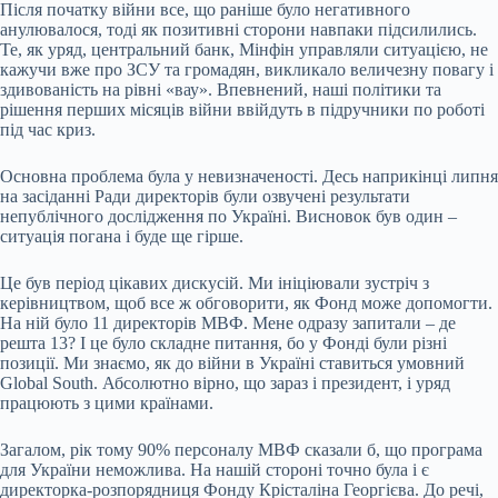
Після початку війни все, що раніше було негативного
анулювалося, тоді як позитивні сторони навпаки підсилились.
Те, як уряд, центральний банк, Мінфін управляли ситуацією, не
кажучи вже про ЗСУ та громадян, викликало величезну повагу і
здивованість на рівні «вау». Впевнений, наші політики та
рішення перших місяців війни ввійдуть в підручники по роботі
під час криз.
Основна проблема була у невизначеності. Десь наприкінці липня
на засіданні Ради директорів були озвучені результати
непублічного дослідження по Україні. Висновок був один –
ситуація погана і буде ще гірше.
Це був період цікавих дискусій. Ми ініціювали зустріч з
керівництвом, щоб все ж обговорити, як Фонд може допомогти.
На ній було 11 директорів МВФ. Мене одразу запитали – де
решта 13? І це було складне питання, бо у Фонді були різні
позиції. Ми знаємо, як до війни в Україні ставиться умовний
Global South. Абсолютно вірно, що зараз і президент, і уряд
працюють з цими країнами.
Загалом, рік тому 90% персоналу МВФ сказали б, що програма
для України неможлива. На нашій стороні точно була і є
директорка-розпорядниця Фонду Крісталіна Георгієва. До речі,