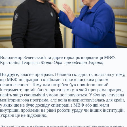
Володимир Зеленський та директорка-розпорядниця МВФ
Крісталіна Георгієва
Фото Офіс президента України
По-друге
, власне програма. Головна складність полягала у тому,
що МВФ не працює з країнами з таким високим рівнем
невизначеності. Тому нам потрібен був повністю новий
інструмент, що міг би створити рамку, в якій програма працює,
навіть якщо економічні умови погіршуються. У Фонду існувала
моніторингова програма, але вона використовувалась для країн,
у яких ще не було досвіду співпраці з МВФ або які мали
внутрішні проблеми на рівні роботи уряду чи інших інституцій.
Україні це не підходило.