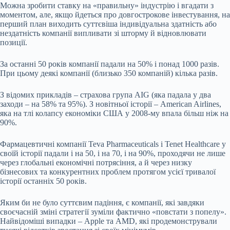
Можна зробити ставку на «правильну» індустрію і вгадати з
моментом, але, якщо йдеться про довгострокове інвестування, на
перший план виходить суттєвіша індивідуальна здатність або
нездатність компанії випливати зі шторму й відновлювати
позиції.
За останні 50 років компанії падали на 50% і понад 1000 разів.
При цьому деякі компанії (близько 350 компаній) кілька разів.
З відомих прикладів – страхова група AIG (яка падала у два
заходи – на 58% та 95%). З новітньої історії – American Airlines,
яка на тлі колапсу економіки США у 2008-му впала більш ніж на
90%.
Фармацевтичні компанії Teva Pharmaceuticals і Tenet Healthcare у
своїй історії падали і на 50, і на 70, і на 90%, проходячи не лише
через глобальні економічні потрясіння, а й через низку
бізнесових та конкурентних проблем протягом усієї тривалої
історії останніх 50 років.
Яким би не було суттєвим падіння, є компанії, які завдяки
своєчасній зміні стратегії зуміли фактично «повстати з попелу».
Найвідоміші випадки – Apple та AMD, які продемонстрували