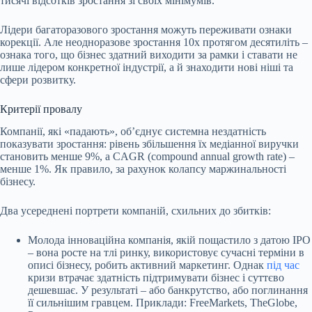
тисячі відсотків зростання зі своїх мінімумів.
Лідери багаторазового зростання можуть переживати ознаки
корекції. Але неодноразове зростання 10х протягом десятиліть –
ознака того, що бізнес здатний виходити за рамки і ставати не
лише лідером конкретної індустрії, а й знаходити нові ніші та
сфери розвитку.
Критерії провалу
Компанії, які «падають», обʼєднує системна нездатність
показувати зростання: рівень збільшення їх медіанної виручки
становить менше 9%, а CAGR (сompound annual growth rate) –
менше 1%. Як правило, за рахунок колапсу маржинальності
бізнесу.
Два усереднені портрети компаній, схильних до збитків:
Молода інноваційна компанія, якій пощастило з датою IPO
– вона росте на тлі ринку, використовує сучасні терміни в
описі бізнесу, робить активний маркетинг. Однак
під час
кризи втрачає здатність підтримувати бізнес і суттєво
дешевшає. У результаті – або банкрутство, або поглинання
її сильнішим гравцем. Приклади: FreeMarkets, TheGlobe,