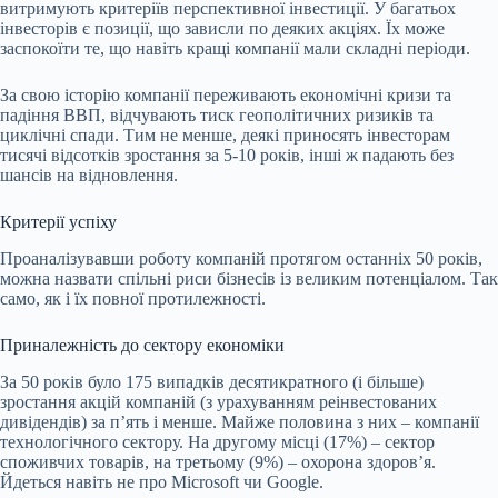
витримують критеріїв перспективної інвестиції. У багатьох
інвесторів є позиції, що зависли по деяких акціях. Їх може
заспокоїти те, що навіть кращі компанії мали складні періоди.
За свою історію компанії переживають економічні кризи та
падіння ВВП, відчувають тиск геополітичних ризиків та
циклічні спади. Тим не менше, деякі приносять інвесторам
тисячі відсотків зростання за 5-10 років, інші ж падають без
шансів на відновлення.
Критерії успіху
Проаналізувавши роботу компаній протягом останніх 50 років,
можна назвати спільні риси бізнесів із великим потенціалом. Так
само, як і їх повної протилежності.
Приналежність до сектору економіки
За 50 років було 175 випадків десятикратного (і більше)
зростання акцій компаній (з урахуванням реінвестованих
дивідендів) за пʼять і менше. Майже половина з них – компанії
технологічного сектору. На другому місці (17%) – сектор
споживчих товарів, на третьому (9%) – охорона здоровʼя.
Йдеться навіть не про Microsoft чи Google.