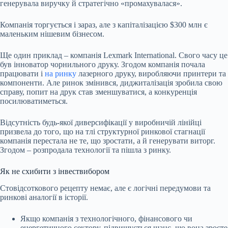
генерувала виручку й стратегічно «промахувалася».
Компанія торгується і зараз, але з капіталізацією $300 млн є
маленьким нішевим бізнесом.
Ще один приклад – компанія Lexmark International. Свого часу це
був інноватор чорнильного друку. Згодом компанія почала
працювати і
на ринку
лазерного друку, виробляючи принтери та
компоненти. Але ринок змінився, диджиталізація зробила свою
справу, попит на друк став зменшуватися, а конкуренція
посилюватиметься.
Відсутність будь-якої диверсифікації у виробничій лінійці
призвела до того, що на тлі структурної ринкової стагнації
компанія перестала не те, що зростати, а й генерувати виторг.
Згодом – розпродала технології та пішла з ринку.
Як не схибити з інвествибором
Стовідсоткового рецепту немає, але є логічні передумови та
ринкові аналогії в історії.
Якщо компанія з технологічного, фінансового чи
енергетичного сектору, підвищується шанс, що вона зросте