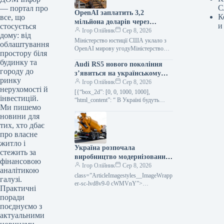
С
— портал про
OpenAI заплатить 3,2
К
все, що
мільйона доларів через
и
стосується
дискримінацію під час
Ігор Олійник
Сер 8, 2026
дому: від
прийому на роботу
Міністерство юстиції США уклало з
облаштування
OpenAI мирову угодуМіністерство
простору біля
юстиції США досягло мирної
будинку та
Audi RS5 нового покоління
домовленості з OpenAI та її дочірньою
городу до
компанією на…
з’явиться на українському
ринку
ринку (фото)
Ігор Олійник
Сер 8, 2026
нерухомості й
[{“box_2d”: [0, 0, 1000, 1000],
інвестицій.
“html_content”: “ В Україні будуть
Ми пишемо
доступні ліфтбек та універсал Audi
новини для
RS5На український ринок вийде
новий…
тих, хто дбає
про власне
житло і
Україна розпочала
стежить за
виробництво модернізованих
фінансовою
бетоновозів на автомобільних
Ігор Олійник
Сер 8, 2026
аналітикою
шасі.
class=”ArticleImagestyles__ImageWrapp
галузі.
er-sc-lvd8v9-0 cWMVnY”>
Практичні
Виробництво нових бетономіксерів на
поради
шасі вантажівок стартувало в
поєднуємо з
УкраїніКомпанія Patron Auto
актуальними
розпочала