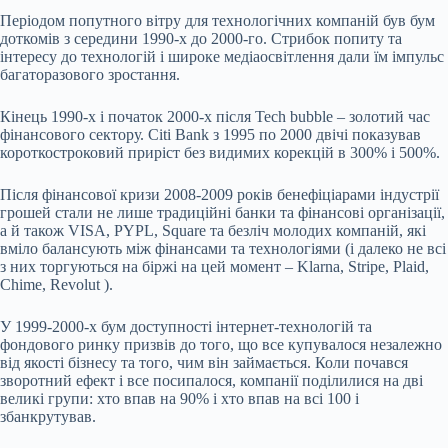
Періодом попутного вітру для технологічних компаній був бум
доткомів з середини 1990-х до 2000-го. Стрибок попиту та
інтересу до технологій і широке медіаосвітлення дали їм імпульс
багаторазового зростання.
Кінець 1990-х і початок 2000-х після Tech bubble – золотий час
фінансового сектору. Citi Bank з 1995 по 2000 двічі показував
короткостроковий приріст без видимих корекцій в 300% і 500%.
Після фінансової кризи 2008-2009 років бенефіціарами індустрії
грошей стали не лише традиційні банки та фінансові організації,
а й також VISA, PYPL, Square та безліч молодих компаній, які
вміло балансують між фінансами та технологіями (і далеко не всі
з них торгуються на біржі на цей момент – Klarna, Stripe, Plaid,
Chime, Revolut ).
У 1999-2000-х бум доступності інтернет-технологій та
фондового ринку призвів до того, що все купувалося незалежно
від якості бізнесу та того, чим він займається. Коли почався
зворотний ефект і все посипалося, компанії поділилися на дві
великі групи: хто впав на 90% і хто впав на всі 100 і
збанкрутував.