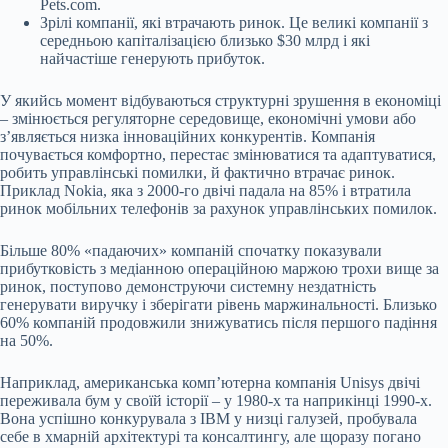
Pets.com.
Зрілі компанії, які втрачають ринок. Це великі компанії з
середньою капіталізацією близько $30 млрд і які
найчастіше генерують прибуток.
У якийсь момент відбуваються структурні зрушення в економіці
– змінюється регуляторне середовище, економічні умови або
зʼявляється низка інноваційних конкурентів. Компанія
почувається комфортно, перестає змінюватися та адаптуватися,
робить управлінські помилки, й фактично втрачає ринок.
Приклад Nokia, яка з 2000-го двічі падала на 85% і втратила
ринок мобільних телефонів за рахунок управлінських помилок.
Більше 80% «падаючих» компаній спочатку показували
прибутковість з медіанною операційною маржою трохи вище за
ринок, поступово демонструючи системну нездатність
генерувати виручку і зберігати рівень маржинальності. Близько
60% компаній продовжили знижуватись після першого падіння
на 50%.
Наприклад, американська компʼютерна компанія Unisys двічі
переживала бум у своїй історії – у 1980-х та наприкінці 1990-х.
Вона успішно конкурувала з IBM у низці галузей, пробувала
себе в хмарній архітектурі та консалтингу, але щоразу погано