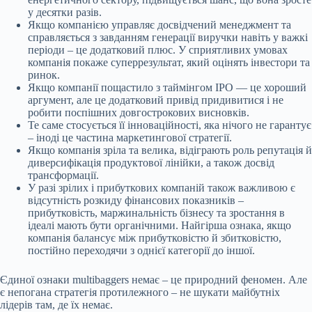
у десятки разів.
Якщо компанією управляє досвідчений менеджмент та
справляється з завданням генерації виручки навіть у важкі
періоди – це додатковий плюс. У сприятливих умовах
компанія покаже суперрезультат, який оцінять інвестори та
ринок.
Якщо компанії пощастило з таймінгом IPO — це хороший
аргумент, але це додатковий привід придивитися і не
робити поспішних довгострокових висновків.
Те саме стосується її інноваційності, яка нічого не гарантує
– іноді це частина маркетингової стратегії.
Якщо компанія зріла та велика, відіграють роль репутація й
диверсифікація продуктової лінійки, а також досвід
трансформації.
У разі зрілих і прибуткових компаній також важливою є
відсутність розкиду фінансових показників –
прибутковість, маржинальність бізнесу та зростання в
ідеалі мають бути органічними. Найгірша ознака, якщо
компанія балансує між прибутковістю й збитковістю,
постійно переходячи з однієї категорії до іншої.
Єдиної ознаки multibaggers немає – це природний феномен. Але
є непогана стратегія протилежного – не шукати майбутніх
лідерів там, де їх немає.