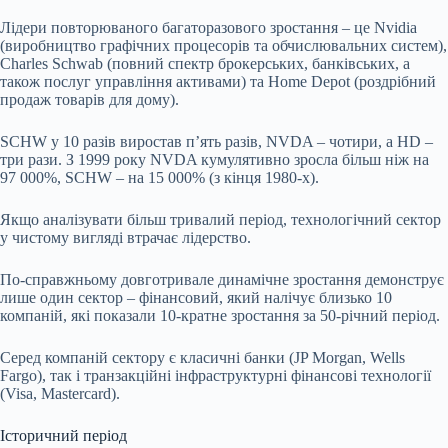
Лідери повторюваного багаторазового зростання – це Nvidia
(виробництво графічних процесорів та обчислювальних систем),
Charles Schwab (повний спектр брокерських, банківських, а
також послуг управління активами) та Home Depot (роздрібний
продаж товарів для дому).
SCHW у 10 разів виростав пʼять разів, NVDA – чотири, а HD –
три рази. З 1999 року NVDA кумулятивно зросла більш ніж на
97 000%, SCHW – на 15 000% (з кінця 1980-х).
Якщо аналізувати більш тривалий період, технологічний сектор
у чистому вигляді втрачає лідерство.
По-справжньому довготривале динамічне зростання демонструє
лише один сектор – фінансовий, який налічує близько 10
компаній, які показали 10-кратне зростання за 50-річний період.
Серед компаній сектору є класичні банки (JP Morgan, Wells
Fargo), так і транзакційні інфраструктурні фінансові технології
(Visa, Mastercard).
Історичний період