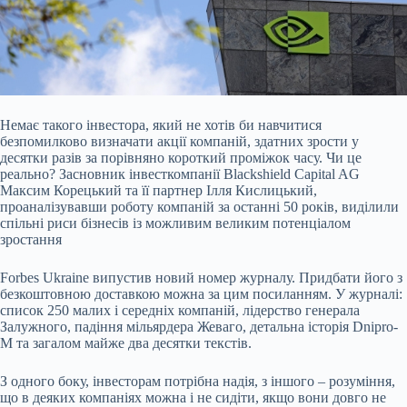
Немає такого інвестора, який не хотів би навчитися
безпомилково визначати акції компаній,
здатних зрости у
десятки разів за порівняно короткий проміжок часу. Чи це
реально? Засновник інвесткомпанії Blackshield Capital AG
Максим Корецький та її партнер Ілля Кислицький,
проаналізувавши роботу компаній за останні 50 років, виділили
спільні риси бізнесів із можливим великим потенціалом
зростання
Forbes Ukraine випустив новий номер журналу. Придбати його з
безкоштовною доставкою можна за цим посиланням. У журналі:
список 250 малих і середніх компаній, лідерство генерала
Залужного, падіння мільярдера Жеваго, детальна історія Dnipro-
M та загалом майже два десятки текстів.
З одного боку, інвесторам потрібна надія, з іншого – розуміння,
що в деяких компаніях можна і не сидіти, якщо вони довго не