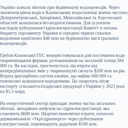
Україна зазнала збитків при будівництві водопроводів. Через
зниження рівня води в Каховському водосховищі значна частина
Дніпропетровської, Запорізької, Миколаївської та Херсонської
областей залишилася без водопостачання. Для усунення
наслідків руйнування гідроелектростанції Комітет із питань
бюджету парламенту України в середині червня схвалив
виділення приблизно $40 млн на будівництво магістральних
водопроводів.
Гребля Каховської ГЕС використовувалася для постачання води
тваринницьким фермам, розташованим на загальній площі 584
000 га. Як наслідок, прогнозується, що втрати від
непередбачуваних змін у тваринництві сягнуть $200 млн на рік.
Втрата іригаційних систем означає, що майже 600 000 га
тимчасово залишаться неродючими. Це скоротить обсяг
експорту сільськогосподарської продукції з України у 2023 році
на $1,5 млрд.
На енергетичний сектор припадає значна частка загальних
збитків, заподіяних вибухом на гідроелектростанції, яка
становить $600 млн. Щорічні економічні втрати, понесені
держкомпанією «Укргідроенерго» через руйнування
електростанції, перевищують додаткові $100 млн.