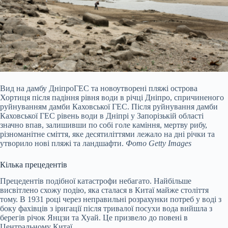
Вид на дамбу ДніпроГЕС та новоутворені пляжі острова
Хортиця після падіння рівня води в річці Дніпро, спричиненого
руйнуванням дамби Каховської ГЕС. Після руйнування дамби
Каховської ГЕС рівень води в Дніпрі у Запорізькій області
значно впав, залишивши по собі голе каміння, мертву рибу,
різноманітне сміття, яке десятиліттями лежало на дні річки та
утворило нові пляжі та ландшафти.
Фото Getty Images
Кілька прецедентів
Прецедентів подібної катастрофи небагато. Найбільше
висвітлено схожу подію, яка сталася в Китаї майже століття
тому. В 1931 році через неправильні розрахунки потреб у воді з
боку фахівців з іригації після тривалої посухи вода вийшла з
берегів річок Янцзи та Хуай. Це призвело до повені в
Центральному Китаї.