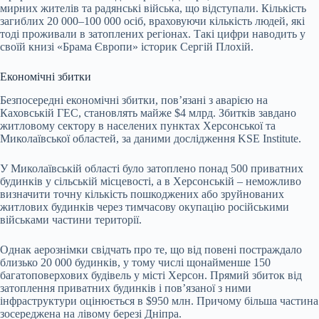
мирних жителів та радянські війська, що відступали. Кількість
загиблих 20 000–100 000 осіб, враховуючи кількість людей, які
тоді проживали в затоплених регіонах. Такі цифри наводить у
своїй книзі «Брама Європи» історик Сергій Плохій.
Економічні збитки
Безпосередні економічні збитки, повʼязані з аварією на
Каховській ГЕС, становлять майже $4 млрд. Збитків завдано
житловому сектору в населених пунктах Херсонської та
Миколаївської областей, за даними дослідження KSE Institute.
У Миколаївській області було затоплено понад 500 приватних
будинків у сільській місцевості, а в Херсонській – неможливо
визначити точну кількість пошкоджених або зруйнованих
житлових будинків через тимчасову окупацію російськими
військами частини території.
Однак аерознімки свідчать про те, що від повені постраждало
близько 20 000 будинків, у тому числі щонайменше 150
багатоповерхових будівель у місті Херсон. Прямий збиток від
затоплення приватних будинків і повʼязаної з ними
інфраструктури оцінюється в $950 млн. Причому більша частина
зосереджена на лівому березі Дніпра.