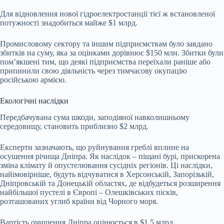
Для відновлення нової гідроелектростанції тієї ж встановленої
потужності знадобиться майже $1 млрд.
Промисловому сектору та іншим підприємствам було завдано
збитків на суму, яка за оцінками дорівнює $150 млн. Збитки були
помʼякшені тим, що деякі підприємства переїхали раніше або
припинили свою діяльність через тимчасову окупацію
російською армією.
Екологічні наслідки
Передбачувана сума шкоди, заподіяної навколишньому
середовищу, становить приблизно $2 млрд.
Експерти зазначають, що руйнування греблі вплине на
осушення річища Дніпра. Як наслідок – піщані бурі, прискорена
зміна клімату й опустелювання сусідніх регіонів. Ці наслідки,
найімовірніше, будуть відчуватися в Херсонській, Запорізькій,
Дніпровській та Донецькій областях, де відбудеться розширення
найбільшої пустелі в Європі – Олешківських пісків,
розташованих углиб країни від Чорного моря.
Вартість очищення Дніпра оцінюється в $1,5 млрд.