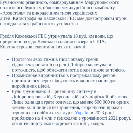
Бучанською різаниною, бомбардуванням Маріупольського
пологового будинку, облогою металургійного комбінату
«Азовсталь» та викраденням тисяч українських
дітей. Катастрофа на Каховській ГЕС має довгострокові згубні
наслідки для українського суспільства.
Гребля Каховської ГЕС утримувала 18 куб. км води, що
прирівнюється до Великого солоного озера в США.
Короткострокові економічні втрати значні.
Протягом двох тижнів після обвалу греблі
гідроелектростанції на річці Дніпро скорочували
потужність, щоб обмежити потік води нижче за течією.
Промислове виробництво в постраждалому регіоні
припинилося через відсутність водопостачання для
виробничих цілей.
Було зруйновано 31 іригаційну систему в
Дніпропетровській, Херсонській та Запорізькій областях.
Лише одна ця втрата означає, що майже 600 000 га орних
земель залишилися без зрошення, скорочуючи врожай
зернових та олійних культур
в Україні
в 2023 році
приблизно на 4 млн т (виходячи з урожайності 2021 року),
обсяг експорту якого оцінюється в $1,5 млрд.