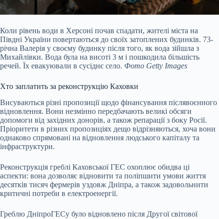
Коли рівень води в Херсоні почав спадати, жителі міста на
Півдні України повертаються до своїх затоплених будинків. 73-
річна Валерія у своєму будинку після того, як вода зійшла з
Михайлівки. Вода була на висоті 3 м і пошкодила більшість
речей. Їх евакуювали в сусіднє село.
Фото Getty Images
Хто заплатить за реконструкцію Каховки
Висуваються різні пропозиції щодо фінансування післявоєнного
відновлення. Вони незмінно передбачають великі обсяги
допомоги від західних донорів, а також репарації з боку Росії.
Пріоритети в різних пропозиціях дещо відрізняються, хоча вони
однаково спрямовані на відновлення людського капіталу та
інфраструктури.
Реконструкція греблі Каховської ГЕС охоплює обидва ці
аспекти: вона дозволяє відновити та поліпшити умови життя
десятків тисяч фермерів уздовж Дніпра, а також задовольнити
критичні потреби в електроенергії.
Греблю ДніпроГЕСу було відновлено після Другої світової