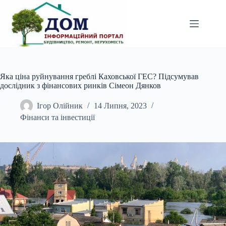
Перейти
до
вмісту
Яка ціна руйнування греблі Каховської ГЕС? Підсумував
дослідник з фінансових ринків Сімеон Дянков
Ігор Олійник
14 Липня, 2023
Фінанси та інвестиції