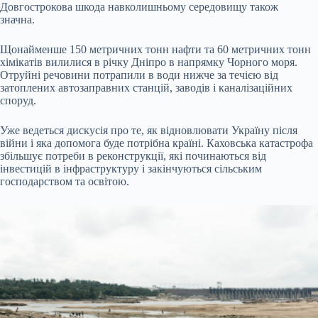
Довгострокова шкода навколишньому середовищу також
значна.
Щонайменше 150 метричних тонн нафти та 60 метричних тонн
хімікатів вилилися в річку Дніпро в напрямку Чорного моря.
Отруйні речовини потрапили в води нижче за течією від
затоплених автозаправних станцій, заводів і каналізаційних
споруд.
Уже ведеться дискусія про те, як відновлювати Україну після
війни і яка допомога буде потрібна країні. Каховська катастрофа
збільшує потреби в реконструкції, які починаються від
інвестицій в інфраструктуру і закінчуються сільським
господарством та освітою.