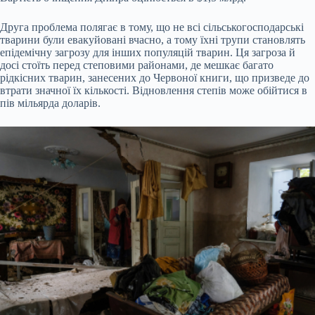
Друга проблема полягає в тому, що не всі сільськогосподарські
тварини були евакуйовані вчасно, а тому їхні трупи становлять
епідемічну загрозу для інших популяцій тварин. Ця загроза й
досі стоїть перед степовими районами, де мешкає багато
рідкісних тварин, занесених до Червоної книги, що призведе до
втрати значної їх кількості. Відновлення степів може обійтися в
пів мільярда доларів.