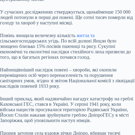
У сучасних дослідженнях стверджується, щонайменше 150 000
людей потонули в перші дні повені. Ще сотні тисяч померли від
голоду та хвороб у наступні місяці.
Повінь знищила величезну кількість
житла та
сільськогосподарських угідь. По всій долині Янцзи було
знищено близько 15% посівів пшениці та рису. Сукупні
економічні та екологічні наслідки стихійного лиха призвели до
того, що в багатьох регіонах почався голод.
Найнищівніший наслідок повені – хвороби, які охопили
переміщених осіб через перенаселеність та порушення
санітарних умов, згідно зі звітом Національної комісії з ліквідації
наслідків повеней 1933 року.
Інший приклад, який надзвичайно нагадує катастрофу на греблі
Каховської ГЕС, стався в Україні. У серпні 1941 року, коли
війська нацистів просувалися територією Радянської України,
Йосип Сталін наказав зруйнувати греблю ДніпроГЕСу в місті
Запоріжжя, щоб уповільнити наступ німців.
Прорив затопив села вздовж річки Дніпро, вбивши тисячі