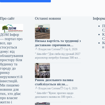
Про сайт
Останні новини
Інформ
П
С
К
ДОМ Інфор
С
— портал про
Низька вартість та труднощі з
К
все, що
доставкою спричинили
и
стосується
зростання потреби фермерів у
Владислав Ситник
Сер 6, 2026
дому: від
вільних грошах — ВАР —
” data-title=”Для сівби під урожай 2027
облаштування
КУРКУЛЬ
агросектор потребує близько 500 млрд
простору біля
грн — ВАР”
будинку та
городу до
ринку
нерухомості й
Ринок дизельного палива
інвестицій.
стабілізується після
Ми пишемо
ажіотажного попиту — Куюн
Владислав Ситник
Сер 6, 2026
новини для
— КУРКУЛЬ
” data-title=”Куюн: прогноз щодо
тих, хто дбає
дизельного палива по 100 грн/л
про власне
скасовується”
житло і