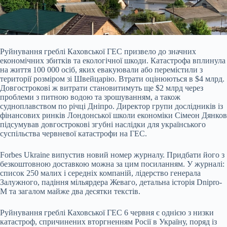
Руйнування греблі Каховської ГЕС призвело до значних
економічних збитків та екологічної
шкоди. Катастрофа вплинула
на життя 100 000 осіб, яких евакуювали або перемістили з
території розміром зі Швейцарію. Втрати оцінюються в $4 млрд.
Довгострокові ж витрати становитимуть ще $2 млрд через
проблеми з питною водою та зрошуванням, а також
судноплавством по річці Дніпро. Директор групи дослідників із
фінансових ринків Лондонської школи економіки Сімеон Дянков
підсумував довгострокові згубні наслідки для українського
суспільства червневої катастрофи на ГЕС.
Forbes Ukraine випустив новий номер журналу. Придбати його з
безкоштовною доставкою можна за цим посиланням. У журналі:
список 250 малих і середніх компаній, лідерство генерала
Залужного, падіння мільярдера Жеваго, детальна історія Dnipro-
M та загалом майже два десятки текстів.
Руйнування греблі Каховської ГЕС 6 червня є однією з низки
катастроф, спричинених вторгненням Росії в Україну, поряд із