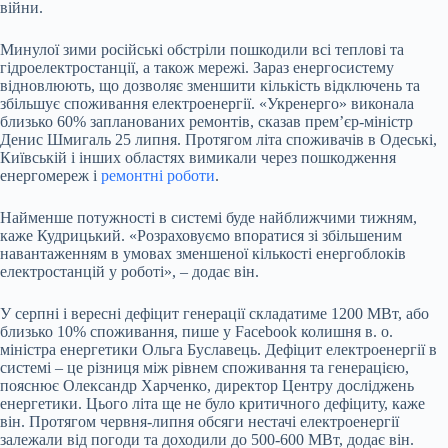
війни.
Минулої зими російські обстріли пошкодили всі теплові та
гідроелектростанції, а також мережі. Зараз енергосистему
відновлюють, що дозволяє зменшити кількість відключень та
збільшує споживання електроенергії. «Укренерго» виконала
близько 60% запланованих ремонтів, сказав прем’єр-міністр
Денис Шмигаль 25 липня. Протягом літа споживачів в Одеські,
Київській і інших областях вимикали через пошкодження
енергомереж і
ремонтні роботи
.
Найменше потужності в системі буде найближчими тижням,
каже Кудрицький. «Розраховуємо впоратися зі збільшеним
навантаженням в умовах зменшеної кількості енергоблоків
електростанцій у роботі», – додає він.
У серпні і вересні дефіцит генерації складатиме 1200
МВт
, або
близько 10% споживання, пише у Facebook колишня в. о.
міністра енергетики Ольга Буславець. Дефіцит електроенергії в
системі – це різниця між рівнем споживання та генерацією,
пояснює Олександр Харченко, директор Центру досліджень
енергетики. Цього літа ще не було критичного дефіциту, каже
він. Протягом червня-липня обсяги нестачі електроенергії
залежали від погоди та доходили до 500-600 МВт, додає він.