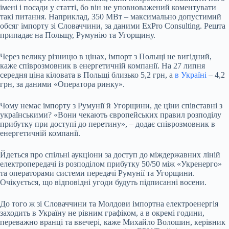
імені і посади у статті, бо він не уповноважений коментувати
такі питання. Наприклад, 350 МВт – максимально допустимий
обсяг імпорту зі Словаччини, за даними ExPro Consulting. Решта
припадає на Польщу, Румунію та Угорщину.
Через велику різницю в цінах, імпорт з Польщі не вигідний,
каже співрозмовник в енергетичній компанії. На 27 липня
середня ціна кіловата в Польщі близько 5,2 грн, а
в Україні
– 4,2
грн, за даними «Оператора ринку».
Чому немає імпорту з Румунії й Угорщини, де ціни співставні з
українськими? «Вони чекають європейських правил розподілу
прибутку при доступі до перетину», – додає співрозмовник в
енергетичній компанії.
Йдеться про спільні аукціони за доступ до міждержавних ліній
електропередачі із розподілом прибутку 50/50 між «Укренерго»
та операторами системи передачі Румунії та Угорщини.
Очікується, що відповідні угоди будуть підписанні восени.
До того ж зі Словаччини та Молдови імпортна електроенергія
заходить в Україну не рівним графіком, а в окремі години,
переважно вранці та ввечері, каже Михайло Волошин, керівник