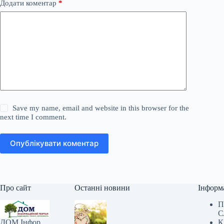
Додати коментар
*
Save my name, email and website in this browser for the
next time I comment.
Опублікувати коментар
Про сайт
Останні новини
Інформ
П
С
К
ДОМ Інфор