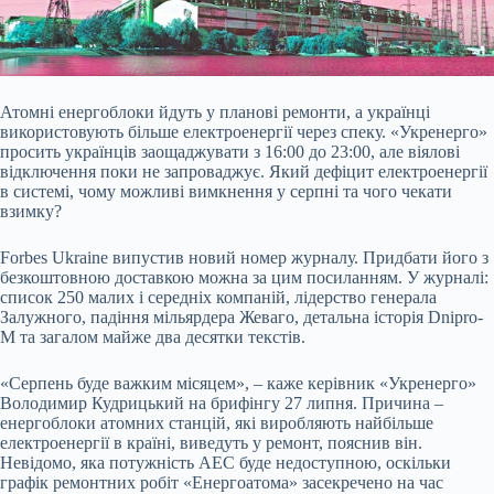
Атомні енергоблоки йдуть у планові ремонти, а українці
використовують більше
електроенергії через спеку. «Укренерго»
просить українців заощаджувати з 16:00 до 23:00, але віялові
відключення поки не запроваджує. Який дефіцит електроенергії
в системі, чому можливі вимкнення у серпні та чого чекати
взимку?
Forbes Ukraine випустив новий номер журналу. Придбати його з
безкоштовною доставкою можна за цим посиланням. У журналі:
список 250 малих і середніх компаній, лідерство генерала
Залужного, падіння мільярдера Жеваго, детальна історія Dnipro-
M та загалом майже два десятки текстів.
«Серпень буде важким місяцем», – каже керівник «Укренерго
»
Володимир Кудрицький на брифінгу 27 липня. Причина –
енергоблоки атомних станцій, які виробляють найбільше
електроенергії в
країні
, виведуть у ремонт, пояснив він.
Невідомо, яка потужність АЕС буде недоступною, оскільки
графік ремонтних робіт «Енергоатома» засекречено на час