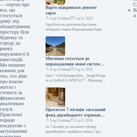
С
— портал про
Варто відкривати депозит
К
все, що
зараз
и
стосується
Ігор Олійник
Сер 9, 2026
дому: від
Заробітки на депозитахЗростання
облаштування
облікової ставки Національним банком
простору біля
поки не призвело до збільшення
будинку та
відсоткових ставок за депозитними
городу до
вкладами. Тим часом фінансові
ринку
нерухомості й
Митниця готується до
інвестицій.
впровадження нової системи:
Ми пишемо
які зміни очікуються
Ігор Олійник
Сер 9, 2026
новини для
class=”ArticleImagestyles__ImageWrapp
тих, хто дбає
er-sc-lvd8v9-0 cWMVnY”> Митниця
про власне
готує запуск нової системи: що
житло і
змінитьсяДержавна митна служба
стежить за
України планує впровадити першу в
фінансовою
аналітикою
галузі.
Протягом 7 місяців загальний
Практичні
фонд держбюджету отримав
поради
понад 2 трильйони гривень
Ігор Олійник
Сер 9, 2026
поєднуємо з
(інфографіка)
За 7 місяців до загального фонду
актуальними
держбюджету надійшло понад 2 трлн
новинами
грн (інфографіка)Згідно з попередніми