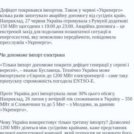
Дефіцит покривався імпортом. Також у червні «Укренерго»
кілька разів запитувало аварійну допомогу від сусідніх країн.
Наприклад, 27 червня Україна отримувала з Румунії додаткові
150 МВт щогодини з 19:00 до 23:00. Аварійна допомога – це
екстрений захід для подолання позаштатної ситуації в
енергосистемі, яку неможливо передбачити, повідомила
пресслужба «Укренерго».
Чи допоможе імпорт електрики
«Тільки імпорт допоможе покрити дефіцит генерації у серпні і
вересні», – вважає Буславець. Технічно Україна може
імпортувати з Європи до 1200 МВт електроенергії – саме таку
пропускну спроможність погодила
ENTSO-E
.
Проте Україна досі імпортувала лише 30% цього обсягу.
Наприклад, 26 липня у вечірній пік споживання в Україну – 350
МВт зі Словаччини та до 5 Мвт – з Молдови, за даними
«Укренерго».
Чому Україна використовує тільки третину імпорту? Дозволені
1200 МВт діляться між сусідніми країнами, каже представник
великої енергетичної компанії, який попросив не називати його