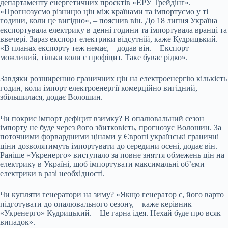
департаменту енергетичних проєктів «ЕРУ Трейдінг
»
.
«Прогнозуємо різницю цін між країнами та імпортуємо у ті
години, коли це вигідно», – пояснив він. До 18 липня Україна
експортувала електрику в денні
години
та імпортувала вранці та
ввечері. Зараз експорт електрики відсутній, каже Кудрицький.
«В планах експорту теж немає, – додав він. – Експорт
можливий, тільки коли є профіцит. Таке буває рідко».
Завдяки розширенню граничних цін на електроенергію кількість
годин, коли імпорт електроенергії комерційно вигідний,
збільшилася, додає Волошин.
Чи покриє імпорт дефіцит взимку? В опалювальний сезон
імпорту не буде через його збитковість, прогнозує Волошин. За
поточними форвардними цінами у Європі українські граничні
ціни дозволятимуть імпортувати до середини осені, додає він.
Раніше «Укренерго» виступало за повне зняття обмежень цін на
електрику в Україні, щоб імпортувати максимальні обʼєми
електрики в разі необхідності.
Чи купляти генератори на зиму? «Якщо генератор є, його варто
підготувати до опалювального сезону, – каже керівник
«Укренерго» Кудрицький. – Це гарна ідея. Нехай буде про всяк
випадок».