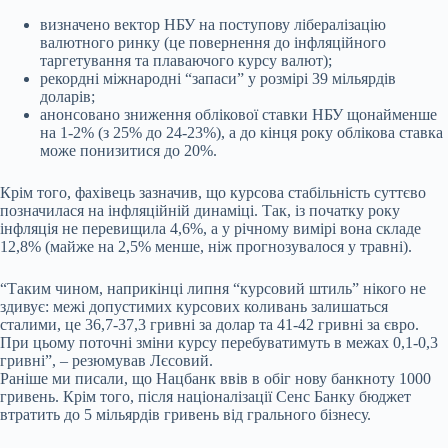
визначено вектор НБУ на поступову лібералізацію
валютного ринку (це повернення до інфляційного
таргетування та плаваючого курсу валют);
рекордні міжнародні “запаси” у розмірі 39 мільярдів
доларів;
анонсовано зниження облікової ставки НБУ щонайменше
на 1-2% (з 25% до 24-23%), а до кінця року облікова ставка
може понизитися до 20%.
Крім того, фахівець зазначив, що курсова стабільність суттєво
позначилася на інфляційній динаміці. Так, із початку року
інфляція не перевищила 4,6%, а у річному вимірі вона складе
12,8% (майже на 2,5% менше, ніж прогнозувалося у травні).
“Таким чином, наприкінці липня “курсовий штиль” нікого не
здивує: межі допустимих курсових коливань залишаться
сталими, це 36,7-37,3 гривні за долар та 41-42 гривні за євро.
При цьому поточні зміни курсу перебуватимуть в межах 0,1-0,3
гривні”, – резюмував Лєсовий.
Раніше ми писали, що Нацбанк ввів в обіг нову банкноту 1000
гривень. Крім того, після націоналізації Сенс Банку бюджет
втратить до 5 мільярдів гривень від грального бізнесу.