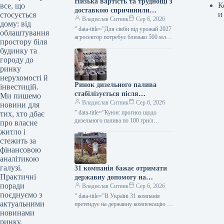
Низька вартість та труднощі з
К
все, що
доставкою спричинили
и
стосується
зростання потреби фермерів у
Владислав Ситник
Сер 6, 2026
дому: від
вільних грошах — ВАР —
” data-title=”Для сівби під урожай 2027
облаштування
КУРКУЛЬ
агросектор потребує близько 500 млрд
простору біля
грн — ВАР”
будинку та
городу до
ринку
нерухомості й
Ринок дизельного палива
інвестицій.
стабілізується після
Ми пишемо
ажіотажного попиту — Куюн
Владислав Ситник
Сер 6, 2026
новини для
— КУРКУЛЬ
” data-title=”Куюн: прогноз щодо
тих, хто дбає
дизельного палива по 100 грн/л
про власне
скасовується”
житло і
стежить за
фінансовою
аналітикою
галузі.
31 компанія бажає отримати
Практичні
державну допомогу на
поради
спорудження тваринницьких
Владислав Ситник
Сер 6, 2026
поєднуємо з
комплексів — КУРКУЛЬ
” data-title=”В Україні 31 компанія
актуальними
претендує на державну компенсацію за
новинами
спорудження тваринницьких об’єктів”
ринку.