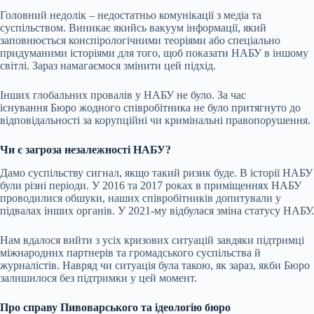
Головний недолік – недостатньо комунікації з медіа та
суспільством. Виникає якийсь вакуум інформації, який
заповнюється конспірологічними теоріями або спеціально
придуманими історіями для того, щоб показати НАБУ в іншому
світлі. Зараз намагаємося змінити цей підхід.
Інших глобальних провалів у НАБУ не було. За час
існування Бюро жодного співробітника не було притягнуто до
відповідальності за корупційні чи кримінальні правопорушення.
Чи є загроза незалежності НАБУ?
Дамо суспільству сигнал, якщо такий ризик буде. В історії НАБУ
були різні періоди. У 2016 та 2017 роках в приміщеннях НАБУ
проводилися обшуки, наших співробітників допитували у
підвалах інших органів. У 2021-му відбулася зміна
статусу НАБУ
.
Нам вдалося вийти з усіх кризових ситуацій завдяки підтримці
міжнародних партнерів та громадського суспільства й
журналістів. Навряд чи ситуація була такою, як зараз, якби Бюро
залишилося без підтримки у цей момент.
Про справу Пивоварського та ідеологію бюро