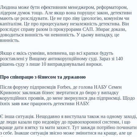
Людина може бути ефективним менеджером, реформатором,
лідером думок тощо. Але якщо вона порушує закон, детективи
мають це розслідувати. Це не про ліву ідеологію, комунізм чи
капіталізм. Це про процесуальну незалежність детектива. Він
розслідує справу разом із прокурорами САП. Збирає докази,
доводиться винність чи невинність. У
цьому випадку
, це
винність.
Якщо є якісь сумніви, впевнена, що всі крапки будуть
розставлені у Вищому антикорупційному суді. Зараз зі 140
рішень суду з лише 10 виправдовувальні вироки.
Про співпрацю з бізнесом та державою
Після форуму підприємців Forbes, де голова НАБУ Семен
Кривонос закликав бізнес звертатися до бюро у випадку
корупційних проявів, до мене звернулися два підприємці. Щодо
їхніх заяв вже працюють детективи НАБУ.
Є інша ситуація. Нещодавно я виступала також на одному заході,
де люди казали про недовіру до правоохоронної системи, і що
краще дати взятку та мати захист. Тут завжди потрібно починати
з себе. Інакше ситуація звісно може змінитися на краще, але це