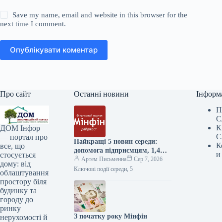
Save my name, email and website in this browser for the
next time I comment.
Опублікувати коментар
Про сайт
Останні новини
Інформ
П
С
К
ДОМ Інфор
С
— портал про
Найкращі 5 новин середи:
К
все, що
допомога підприємцям, 1,4
и
стосується
мільярда євро від Євросоюзу
Артем Письменна
Сер 7, 2026
дому: від
та чи безпечно зберігати
Ключові події середи, 5
облаштування
кошти на криптобіржі —
простору біля
Міністерство фінансів
будинку та
городу до
ринку
З початку року Мінфін
нерухомості й