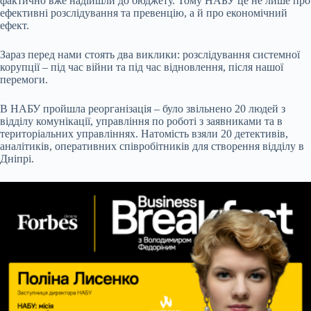
фактично вже надійшли до бюджету. Тому НАБУ це не лише про
ефективні розслідування та превенцію, а й про економічний
ефект.
Зараз перед нами стоять два виклики: розслідування системної
корупції – під час війни та під час відновлення, після нашої
перемоги.
В НАБУ пройшла реорганізація – було звільнено 20 людей з
відділу комунікації, управління по роботі з заявниками та в
територіальних управліннях. Натомість взяли 20 детективів,
аналітиків, оперативних співробітників для створення відділу в
Дніпрі.