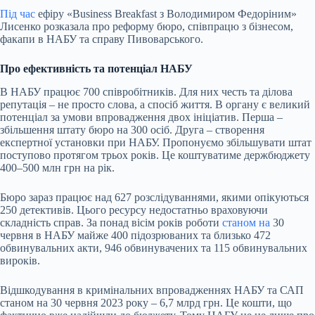
Під час
ефіру «Business Breakfast з Володимиром Федоріним»
Лисенко розказала про реформу бюро, співпрацю з бізнесом,
факапи в НАБУ та справу Пивоварського.
Про ефективність та потенціал НАБУ
В НАБУ працює 700 співробітників. Для них честь та ділова
репутація – не просто слова, а спосіб життя. В органу є великий
потенціал за умови впровадження двох ініціатив. Перша –
збільшення штату бюро на 300 осіб. Друга – створення
експертної установки при НАБУ. Пропонуємо збільшувати штат
поступово протягом трьох років. Це коштуватиме держбюджету
400–500 млн грн на рік.
Бюро зараз працює над 627 розслідуваннями, якими опікуються
250 детективів. Цього ресурсу недостатньо враховуючи
складність справ. За понад вісім років роботи
станом на
30
червня в НАБУ майже 400 підозрюваних та близько 472
обвинувальних
акти
, 946 обвинувачених та 115 обвинувальних
вироків.
Відшкодування в кримінальних впровадженнях НАБУ та САП
станом на 30 червня 2023 року – 6,7 млрд грн. Це кошти, що