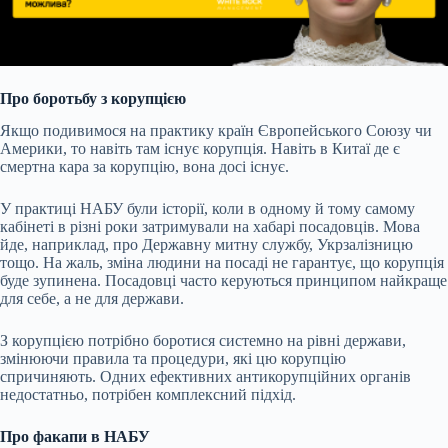
Про боротьбу з корупцією
Якщо подивимося на практику країн Європейського Союзу чи
Америки, то навіть там існує корупція. Навіть в Китаї де є
смертна кара за корупцію, вона досі існує.
У практиці НАБУ були історії, коли в одному й тому самому
кабінеті в різні роки затримували на хабарі посадовців. Мова
йде, наприклад, про Державну митну службу, Укрзалізницю
тощо. На жаль, зміна людини на посаді не гарантує, що корупція
буде зупинена. Посадовці часто керуються принципом найкраще
для себе, а не для держави.
З корупцією потрібно боротися системно на рівні держави,
змінюючи правила та процедури, які цю корупцію
спричиняють. Одних ефективних антикорупційних органів
недостатньо, потрібен комплексний підхід.
Про факапи в НАБУ