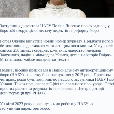
Заступниця директора НАБУ Поліна Лисенко про складнощі у
боротьбі з корупцією, нестачу
дефектів та реформу бюро
Forbes Ukraine випустив новий номер журналу. Придбати його з
безкоштовною доставкою можна за цим посиланням. У журналі:
список 250 малих і середніх компаній, лідерство генерала
Залужного, падіння мільярдера Жеваго, детальна історія Dnipro-
M та загалом майже два десятки текстів.
Поліна Лисенко працювала в Національному антикорупційному
бюро (НАБУ) з початку його заснування у 2015 році. Протягом
чотирьох років була помічницею першого заступника НАБУ Гізо
Углави. Також працювала в Офісі генерального прокурора, Офісі
простих рішень та результатів та очолювала Центр протидії
дезінформації при РНБОУ.
У квітні 2023 року повернулась до роботи у НАБУ, як
заступниця директора бюро.