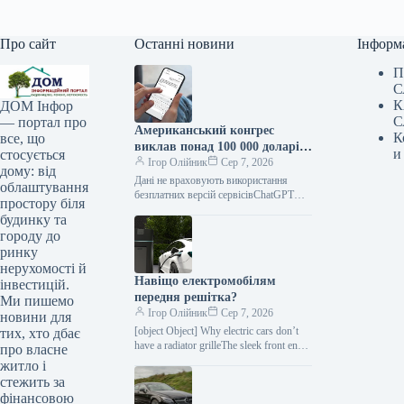
Про сайт
Останні новини
Інформ
П
С
К
ДОМ Інфор
С
— портал про
Американський конгрес
К
все, що
виклав понад 100 000 доларів
и
стосується
на ChatGPT.
Ігор Олійник
Сер 7, 2026
дому: від
Дані не враховують використання
облаштування
безплатних версій сервісівChatGPT
простору біля
зайняв позицію найпопулярнішого
будинку та
інструменту штучного інтелекту в
городу до
американському Конгресі. На
ринку
розробку
нерухомості й
Навіщо електромобілям
інвестицій.
передня решітка?
Ми пишемо
Ігор Олійник
Сер 7, 2026
новини для
[object Object] Why electric cars don’t
тих, хто дбає
have a radiator grilleThe sleek front end
про власне
has become one of the defining
житло і
features…
стежить за
фінансовою