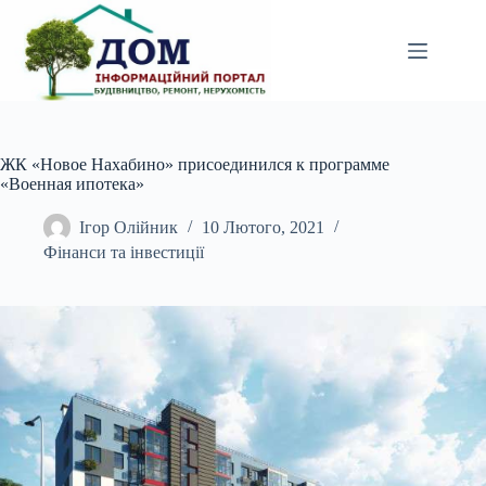
Перейти
до
вмісту
ЖК «Новое Нахабино» присоединился к программе
«Военная ипотека»
Ігор Олійник
10 Лютого, 2021
Фінанси та інвестиції