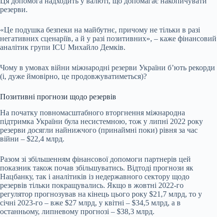
Ця допомога надходить у валюті, що допомагає накопичувати
резерви.
«Це подушка безпеки на майбутнє, причому не тільки в разі
негативних сценаріїв, а й у разі позитивних», – каже фінансовий
аналітик групи ICU Михайло Демків.
Чому в умовах війни міжнародні резерви України б’ють рекорди
(і, дуже ймовірно, це продовжуватиметься)?
Позитивні прогнози щодо резервів
На початку повномасштабного вторгнення міжнародна
підтримка України була несистемною, тож у липні 2022 року
резерви досягли найнижчого (принаймні поки) рівня за час
війни – $22,4 млрд.
Разом зі збільшенням фінансової допомоги партнерів цей
показник також почав збільшуватись. Відтоді прогнози як
Нацбанку, так і аналітиків із недержавного сектору щодо
резервів тільки покращувались. Якщо в жовтні 2022-го
регулятор прогнозував на кінець цього року $21,7 млрд, то у
січні 2023-го – вже $27 млрд, у квітні – $34,5 млрд, а в
останньому, липневому прогнозі – $38,3 млрд.