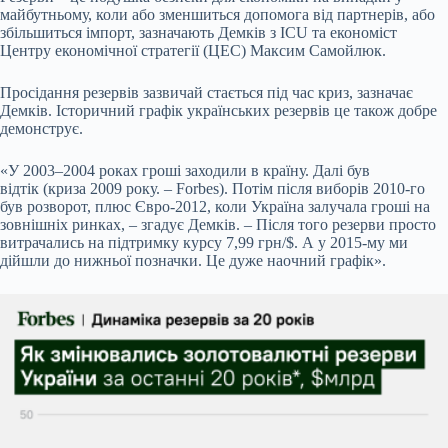
майбутньому, коли або зменшиться допомога від партнерів, або
збільшиться імпорт, зазначають Демків з ICU та економіст
Центру економічної стратегії (ЦЕС) Максим Самойлюк.
Просідання резервів зазвичай стається під час криз, зазначає
Демків. Історичний графік українських резервів це також добре
демонструє.
«У 2003–2004 роках гроші заходили в країну. Далі був
відтік (криза 2009 року. – Forbes). Потім після виборів 2010-го
був розворот, плюс Євро-2012, коли Україна залучала гроші на
зовнішніх ринках, – згадує Демків. – Після того резерви просто
витрачались на підтримку курсу 7,99 грн/$. А у 2015-му ми
дійшли до нижньої позначки. Це дуже наочний графік».