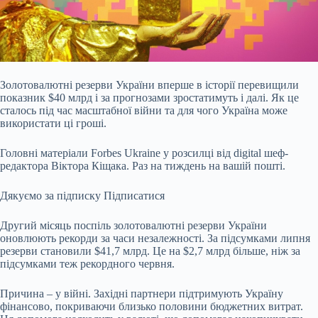
Золотовалютні резерви України вперше в історії перевищили
показник $40 млрд і за прогнозами
зростатимуть і далі. Як це
сталось під час масштабної війни та для чого Україна може
використати ці гроші.
Головні матеріали Forbes Ukraine у розсилці від digital шеф-
редактора Віктора Кіщака. Раз на тиждень на вашій пошті.
Дякуємо за підписку
Підписатися
Другий місяць поспіль золотовалютні резерви України
оновлюють рекорди за часи незалежності. За підсумками липня
резерви становили $41,7 млрд. Це на $2,7 млрд більше, ніж за
підсумками теж рекордного червня.
Причина – у війні. Західні партнери підтримують Україну
фінансово, покриваючи близько половини бюджетних витрат.