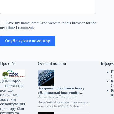
Save my name, email and website in this browser for the
next time I comment.
Опублікувати коментар
Про сайт
Останні новини
Інформ
П
С
К
ДОМ Інфор
С
— портал про
Завершено ліквідацію банку
К
все, що
«Національні інвестиції»:
и
стосується
Фонд гарантування припинив
Ігор Олійник
Сер 9, 2026
дому: від
виплати вкладникам
class=”ArticleImagestyles__ImageWrapp
облаштування
er-sc-lvd8v9-0 cWMVnY”> Фонд
простору біля
припинив виплати гарантованого
будинку та