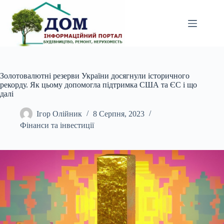
Перейти
до
вмісту
Золотовалютні резерви України досягнули історичного
рекорду. Як цьому допомогла підтримка США та ЄС і що
далі
Ігор Олійник
8 Серпня, 2023
Фінанси та інвестиції