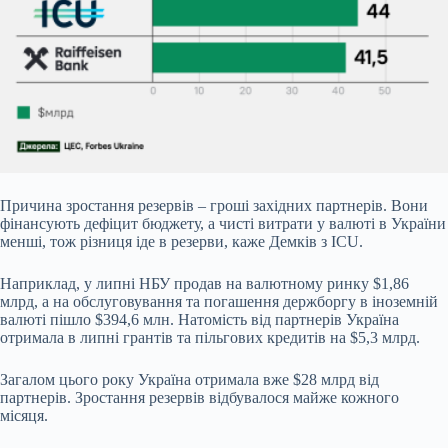
Причина зростання резервів – гроші західних партнерів. Вони
фінансують дефіцит бюджету, а чисті витрати у валюті в України
менші, тож різниця іде в резерви, каже Демків з ICU.
Наприклад, у липні НБУ продав на валютному ринку $1,86
млрд, а на обслуговування та погашення держборгу в іноземній
валюті пішло $394,6 млн. Натомість від партнерів Україна
отримала в липні грантів та пільгових кредитів на $5,3 млрд.
Загалом цього року Україна отримала вже $28 млрд від
партнерів. Зростання резервів відбувалося майже кожного
місяця.