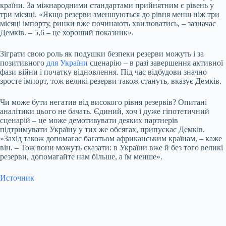
країни. За міжнародними стандартами прийнятним є рівень у
три місяці. «Якщо резерви зменшуються до рівня менш ніж три
місяці імпорту, ринки вже починають хвилюватись, – зазначає
Демків. – 5,6 – це хороший показник».
Зіграти свою роль як подушки безпеки резерви можуть і за
позитивного
для України
сценарію – в разі завершення активної
фази війни і початку відновлення. Під час відбудови значно
зросте імпорт, тож великі резерви також стануть, вказує Демків.
Чи може бути негатив від високого рівня резервів? Опитані
аналітики цього не бачать. Єдиний, хоч і дуже гіпотетичний
сценарій – це може демотивувати деяких партнерів
підтримувати Україну у тих же обсягах, припускає Демків.
«Захід також допомагає багатьом африканським країнам, – каже
він. – Тож вони можуть сказати: в України вже й без того великі
резерви, допомагайте нам більше, а їм менше».
Источник