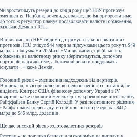
Чи зростатимуть резерви до кінця року ще? НБУ прогнозує
зменшення. Нацбанк, вочевидь, вважає, що імпорт зростатиме,
до того ж регулятор планує послаблювати валютні обмеження,
зазначає Демків з ICU.
Він вважає, що НБУ свідомо дотримується консервативних
прогнозів. ICU очікує $44 млрд за підсумками цього року та $49
млрд за підсумками 2024-го. «Ми вважаємо, що більшість
обмежень на валютному ринку зберігатимуться, допомога
партнерів надходитиме, а безпекові ризики продовжать
існувати», – каже Демків.
Головний ризик – зменшення надходжень від партнерів.
Наприклад, цьогоріч ключовою невизначеністю є питання, чи
виділить Конгрес США фінансову допомогу Україні в
IV
кварталі
, каже головний менеджер з макроекономічного аналізу
Райффайзен Банку Сергій Колодій. У разі позитивного рішення
«Райф» планує переглянути свій прогноз по резервах з $41,5
млрд до $45 млрд, додає він.
Що дає високий рівень золотовалютних резервів
Резерви – це подушка безпеки для економіки на випадки у