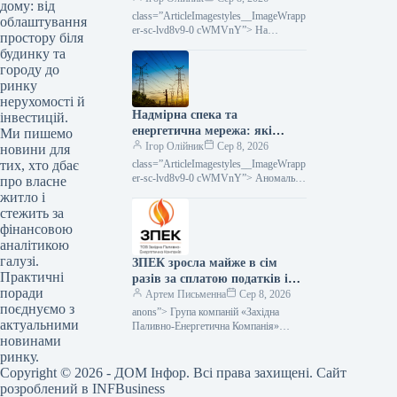
дому: від
виступатимуть на InvestFest
class=”ArticleImagestyles__ImageWrapp
облаштування
2026.
er-sc-lvd8v9-0 cWMVnY”> На
простору біля
InvestFest 2026 виступлять топові
будинку та
експерти з відомих YouTube-каналів
городу до
про інвестиції20 серпня відбудеться
ринку
нерухомості й
Надмірна спека та
інвестицій.
енергетична мережа: які
Ми пишемо
запити щодо дій
Ігор Олійник
Сер 8, 2026
новини для
class=”ArticleImagestyles__ImageWrapp
тих, хто дбає
er-sc-lvd8v9-0 cWMVnY”> Аномальна
про власне
спека та енергосистема: що просять
житло і
зробитиТривалий період літньої спеки
стежить за
створює підвищене
фінансовою
аналітикою
галузі.
ЗПЕК зросла майже в сім
Практичні
разів за сплатою податків і
поради
обов’язкових платежів —
Артем Письменна
Сер 8, 2026
поєднуємо з
Мінфін
anons”> Група компаній «Західна
актуальними
Паливно-Енергетична Компанія»
новинами
(ЗПЕК) за підсумками першого
півріччя 2026 року майже у сім разів
ринку.
збільшила обсяг сплачених…
Copyright © 2026 - ДОМ Інфор. Всі права захищені. Сайт
розроблений в INFBusiness