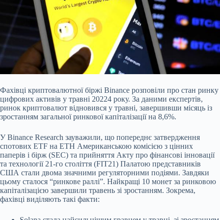
Фахівці криптовалютної біржі Binance розповіли про стан ринку
цифрових активів у травні 20224 року. За даними експертів,
ринок криптовалют відновився у травні,
завершивши місяць із
зростанням загальної ринкової капіталізації на 8,6%.
У Binance Research зауважили, що попереднє затвердження
спотових ETF на ETH Американською комісією з цінних
паперів і бірж (SEC) та прийняття Акту про фінансові інновації
та технології 21-го століття (FIT21) Палатою представників
США стали двома значними регуляторними подіями. Завдяки
цьому сталося “ринкове раллі”. Найкращі 10 монет за ринковою
капіталізацією завершили травень зі зростанням. Зокрема,
фахівці виділяють такі факти:
Solana стала найсильнішим гравцем у травні, зі зростанням