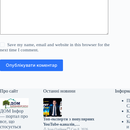
Save my name, email and website in this browser for the
next time I comment.
Опублікувати коментар
Про сайт
Останні новини
Інформ
П
С
К
ДОМ Інфор
С
— портал про
Топ-експерти з популярних
К
все, що
YouTube-каналів,
и
стосується
присвячених інвестиціям,
Ігор Олійник
Сер 8, 2026