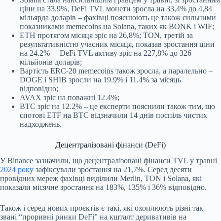
ціни на 33.9%, DeFi TVL монети зросла на 33,4% до 4,84
мільярда доларів – фахівці пояснюють це також сильними
показниками memecoins на Solana, таких як BONK і WIF;
ETH протягом місяця зріс на 26,8%; TON, третій за
результативністю учасник місяця, показав зростання ціни
на 24.2% – DeFi TVL активу зріс на 227,8% до 326
мільйонів доларів;
Вартість ERC-20 memecoins також зросла, а паралельно –
DOGE і SHIB зросли на 19.9% і 11.4% за місяць
відповідно;
AVAX зріс на поважні 12.4%;
BTC зріс на 12.2% – це експерти пояснили також тим, що
спотові ETF на BTC відзначили 14 днів поспіль чистих
надходжень.
Децентралізовані фінанси (DeFi)
У Binance зазначили, що децентралізовані фінанси TVL у травні
2024 року
зафіксували зростання на 21,7%. Серед десяти
провідних мереж фахівці виділили Merlin, TON і Solana, які
показали місячне зростання на 183%, 135% і 36% відповідно.
Також і серед нових проєктів є такі, які охоплюють різні так
звані “проривні ринки DeFi” на кшталт деривативів на