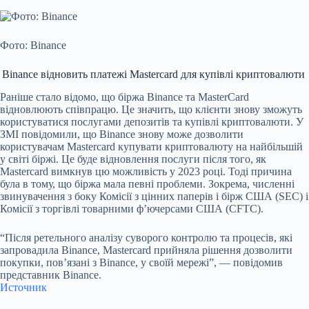
Фото: Binance
Binance відновить платежі Mastercard для купівлі криптовалюти
Раніше стало відомо, що біржа Binance та MasterCard
відновлюють співпрацю. Це значить, що клієнти знову зможуть
користуватися послугами депозитів та купівлі криптовалюти. У
ЗМІ повідомили, що Binance знову може дозволити
користувачам Mastercard купувати криптовалюту на найбільшій
у світі біржі. Це буде відновлення послуги після того, як
Mastercard вимкнув цю можливість у 2023 році. Тоді причина
була в тому, що біржа мала певні проблеми. Зокрема, численні
звинувачення з боку Комісії з цінних паперів і бірж США (SEC) і
Комісії з торгівлі товарними ф’ючерсами США (CFTC).
“Після ретельного аналізу суворого контролю та процесів, які
запровадила Binance, Mastercard прийняла рішення дозволити
покупки, пов’язані з Binance, у своїй мережі”, — повідомив
представник Binance.
Источник