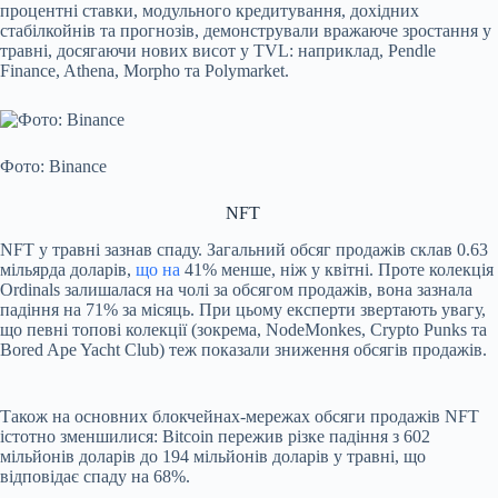
процентні ставки, модульного кредитування, дохідних
стабілкойнів та прогнозів, демонстрували вражаюче зростання у
травні, досягаючи нових висот у TVL: наприклад, Pendle
Finance, Athena, Morpho та Polymarket.
Фото: Binance
NFT
NFT у травні зазнав спаду. Загальний обсяг продажів склав 0.63
мільярда доларів,
що на
41% менше, ніж у квітні. Проте колекція
Ordinals залишалася на чолі за обсягом продажів, вона зазнала
падіння на 71% за місяць. При цьому експерти звертають увагу,
що певні топові колекції (зокрема, NodeMonkes, Crypto Punks та
Bored Ape Yacht Club) теж показали зниження обсягів продажів.
Також на основних блокчейнах-мережах обсяги продажів NFT
істотно зменшилися: Bitcoin пережив різке падіння з 602
мільйонів доларів до 194 мільйонів доларів у травні, що
відповідає спаду на 68%.