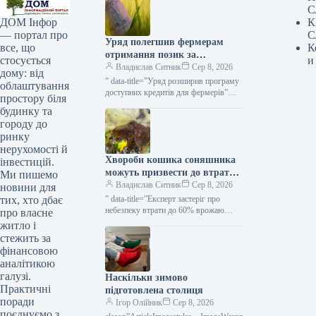
С
К
ДОМ Інфор
С
— портал про
Уряд полегшив фермерам
К
все, що
отримання позик за
и
стосується
програмою «5-7-9%» для
Владислав Ситник
Сер 8, 2026
дому: від
посівної кампанії та
” data-title=”Уряд розширив програму
облаштування
господарських потреб —
доступних кредитів для фермерів”
простору біля
data-
KURKUL
будинку та
url=”https://kurkul.com/news/41873-
городу до
uryad-rozshiriv-programu-dostupnih-
ринку
kreditiv-dlya-fermeriv”>
нерухомості й
Хвороби кошика соняшника
інвестицій.
можуть призвести до втрати
Ми пишемо
до 60% врожаю — зазначає
Владислав Ситник
Сер 8, 2026
новини для
експерт — КУРКУЛЬ
” data-title=”Експерт застеріг про
тих, хто дбає
небезпеку втрати до 60% врожаю
про власне
соняшнику через гниття”
житло і
стежить за
фінансовою
аналітикою
галузі.
Наскільки зимово
Практичні
підготовлена столиця
поради
Ігор Олійник
Сер 8, 2026
поєднуємо з