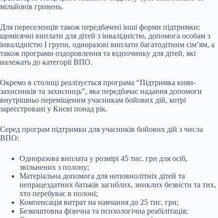
мільйонів гривень.
Для переселенців також передбачені інші форми підтримки:
щомісячні виплати для дітей з інвалідністю, допомога особам з
інвалідністю І групи, одноразові виплати багатодітним сім’ям, а
також програми оздоровлення та відпочинку для дітей, які
належать до категорії ВПО.
Окремо в столиці реалізується програма “Підтримка киян-
захисників та захисниць”, яка передбачає надання допомоги
внутрішньо переміщеним учасникам бойових дій, котрі
зареєстровані у Києві понад рік.
Серед програм підтримки для учасників бойових дій з числа
ВПО:
Одноразова виплата у розмірі 45 тис. грн для осіб,
звільнених з полону;
Матеріальна допомога для неповнолітніх дітей та
непрацездатних батьків загиблих, зниклих безвісти та тих,
хто перебуває в полоні;
Компенсація витрат на навчання до 25 тис. грн;
Безкоштовна фізична та психологічна реабілітація;