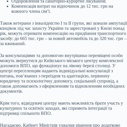
Оздоровлення та санаторно-курортне лікування;
Компенсація витрат на відпочинок до 12 тис. грн на
кожного члена сім’ї.
Також ветерани з інвалідністю I та II групи, які зазнали ампутації
кінцівок під час захисту України та зареєстровані у Києві понад
рік, можуть отримати компенсацію на придбання транспортного
засобу: до 665 тис. грн – за новий автомобіль та до 320 тис. грн –
за вживаний.
За консультаціями та допомогою внутрішньо переміщені особи
можуть звернутися до Київського міського центру комплексної
допомоги ВПО, що функціонує на лівому березі столиці. У
центрі переселенцям надають індивідуальні консультації з
питань, пов’язаних з переїздом та адаптацією, первинну
юридичну та психологічну допомогу, соціальний супровід, а
також допомагають з оформленням та відновленням необхідних
документів.
Крім того, відвідувачі центру мають можливість брати участь у
культурних та освітніх заходах, які сприяють інтеграції та
підтримці спільноти ВПО.
Нагадаємо, Кабінет Міністрів ухвалив рішення про додаткове