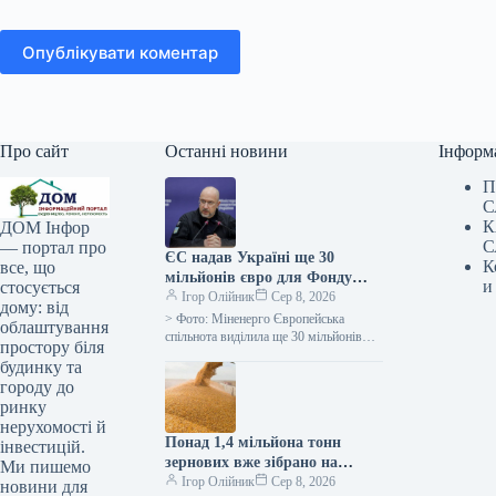
Опублікувати коментар
Про сайт
Останні новини
Інформ
П
С
К
ДОМ Інфор
С
— портал про
ЄС надав Україні ще 30
К
все, що
мільйонів євро для Фонду
и
стосується
підтримки енергетики
Ігор Олійник
Сер 8, 2026
дому: від
> Фото: Міненерго Європейська
облаштування
спільнота виділила ще 30 мільйонів
простору біля
євро для Фонду допомоги
будинку та
енергетичному сектору України.
городу до
Таким чином, загальна сума,…
ринку
нерухомості й
Понад 1,4 мільйона тонн
інвестицій.
зернових вже зібрано на
Ми пишемо
Вінниччині, середня
Ігор Олійник
Сер 8, 2026
новини для