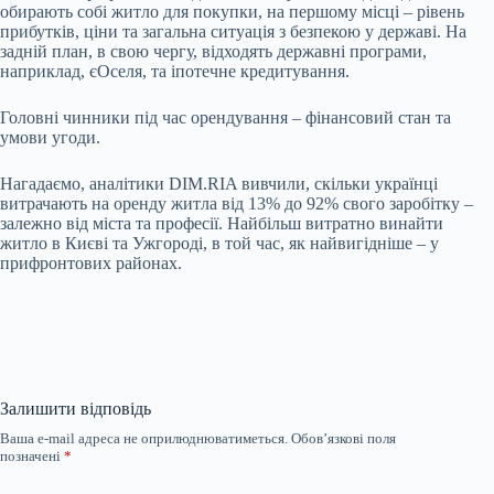
обирають собі житло для покупки, на першому місці – рівень
прибутків, ціни та загальна ситуація з безпекою у державі. На
задній план, в свою чергу, відходять державні програми,
наприклад, єОселя, та іпотечне кредитування.
Головні чинники під час орендування
–
фінансовий стан та
умови угоди.
Нагадаємо, аналітики DIM.RIA вивчили, скільки українці
витрачають на оренду житла від 13% до 92% свого заробітку –
залежно від міста та професії. Найбільш витратно винайти
житло в Києві та Ужгороді, в той час, як найвигідніше – у
прифронтових районах.
Залишити відповідь
Ваша e-mail адреса не оприлюднюватиметься.
Обов’язкові поля
позначені
*