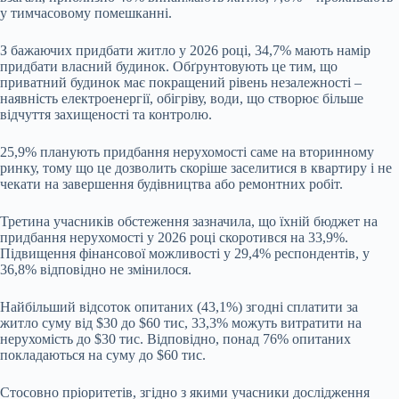
у тимчасовому помешканні.
З бажаючих придбати житло у 2026 році, 34,7% мають намір
придбати власний будинок. Обґрунтовують це тим, що
приватний будинок має покращений рівень незалежності
–
наявність електроенергії, обігріву, води, що створює більше
відчуття захищеності та контролю.
25,9% планують придбання нерухомості саме на вторинному
ринку, тому що це дозволить скоріше заселитися в квартиру і не
чекати на завершення будівництва або ремонтних робіт.
Третина учасників обстеження зазначила, що їхній бюджет на
придбання нерухомості у 2026 році скоротився на 33,9%.
Підвищення фінансової можливості у 29,4% респондентів, у
36,8% відповідно не змінилося.
Найбільший відсоток опитаних (43,1%) згодні сплатити за
житло суму від $30 до $60 тис, 33,3% можуть витратити на
нерухомість до $30 тис. Відповідно, понад 76% опитаних
покладаються на суму до $60 тис.
Стосовно пріоритетів, згідно з якими учасники дослідження