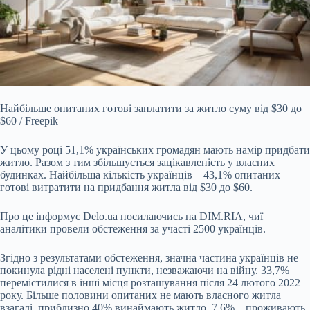
Найбільше опитаних готові заплатити за житло суму від $30 до
$60 / Freepik
У цьому році 51,1% українських громадян мають намір придбати
житло. Разом з тим збільшується
зацікавленість у власних
будинках. Найбільша кількість українців – 43,1% опитаних –
готові витратити на придбання житла від $30 до $60.
Про це інформує
Delo.ua
посилаючись на DIM.RIA, чиї
аналітики провели обстеження за участі 2500 українців.
Згідно з результатами обстеження, значна частина українців не
покинула рідні населені пункти, незважаючи на війну.
33,7%
перемістилися в інші місця розташування після 24 лютого 2022
року. Більше половини опитаних не мають власного житла
взагалі,
приблизно 40% винаймають житло, 7,6% – проживають