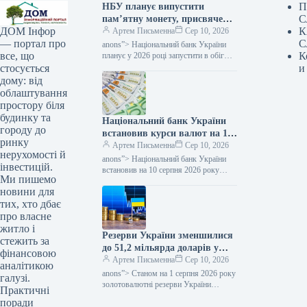
П
НБУ планує випустити
С
пам’ятну монету, присвячену
К
ДОМ Інфор
Папі Римському Івану Павлу
Артем Письменна
Сер 10, 2026
С
— портал про
II — повідомляє Мінфін
anons”> Національний банк України
К
все, що
планує у 2026 році запустити в обіг
ювілейну монету, яка буде присвячена
и
стосується
Святому Папі Римському Івану Павлу
дому: від
II.…
облаштування
простору біля
будинку та
Національний банк України
городу до
встановив курси валют на 10
ринку
серпня, згідно з якими долар
Артем Письменна
Сер 10, 2026
нерухомості й
та євро втратили в ціні.
anons”> Національний банк України
інвестицій.
встановив на 10 серпня 2026 року
Ми пишемо
офіційний курс гривні на позначці
новини для
44,75 грн/$. Таким чином,
порівняно…
тих, хто дбає
про власне
житло і
Резерви України зменшилися
стежить за
до 51,2 мільярда доларів у
фінансовою
липні, повідомило
Артем Письменна
Сер 10, 2026
аналітикою
Міністерство фінансів.
anons”> Станом на 1 серпня 2026 року
галузі.
золотовалютні резерви України
Практичні
сягнули $51,2 млрд. За липень цей
поради
показник зменшився на 0,1%,