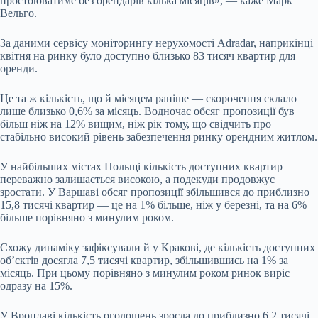
простоюватиме без орендарів кілька місяців», — каже Марк
Вельго.
За даними сервісу моніторингу нерухомості Adradar, наприкінці
квітня на ринку було доступно близько 83 тисяч квартир для
оренди.
Це та ж кількість, що й місяцем раніше — скорочення склало
лише близько 0,6% за місяць. Водночас обсяг пропозиції був
більш ніж на 12% вищим, ніж рік тому, що свідчить про
стабільно високий рівень забезпечення ринку орендним житлом.
У найбільших містах Польщі кількість доступних квартир
переважно залишається високою, а подекуди продовжує
зростати. У Варшаві обсяг пропозиції збільшився до приблизно
15,8 тисячі квартир — це на 1% більше, ніж у березні, та на 6%
більше порівняно з минулим роком.
Схожу динаміку зафіксували й у Кракові, де кількість доступних
об’єктів досягла 7,5 тисячі квартир, збільшившись на 1% за
місяць. При цьому порівняно з минулим роком ринок виріс
одразу на 15%.
У Вроцлаві кількість оголошень зросла до приблизно 6,2 тисячі