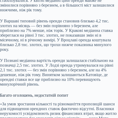
стабілізувалися. У квітні медіанні ціни оренди майже не
змінилися порівняно з березнем, а в більшості міст залишилися
нижчими, ніж рік тому.
У Варшаві типовий рівень оренди становив близько 4,2 тис.
злотих на місяць — без змін порівняно з березнем, але
приблизно на 7% менше, ніж торік. У Кракові медіанна ставка
збереглася на рівні 3 тис. злотих, не показавши змін ні в
місячному, ні в річному вимірі. У Вроцлаві оренда коштувала
близько 2,8 тис. злотих, що трохи нижче показника минулого
року.
У Познані медіанна вартість оренди залишалася стабільною на
позначці 2,5 тис. злотих. У Лодзі оренда утримувалася на рівні
2,1 тис. злотих — без змін порівняно з березнем, але на 4%
дешевше, ніж рік тому. Винятком залишаються Катовіце, де
орендні ставки все ще приблизно на 10% перевищують
минулорічний рівень.
Багато оголошень, недостатній попит
«За умов зростання кількості та різноманіття пропозицій шанси
для підвищення орендних ставок фактично відсутні. Власники
нерухомості усвідомлюють ризик фінансових втрат, якщо житло