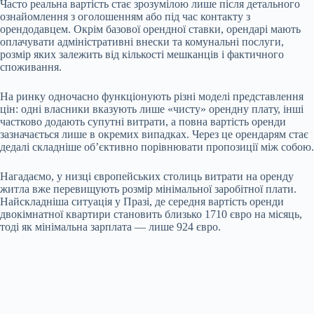
Часто реальна вартість стає зрозумілою лише після детального
ознайомлення з оголошенням або під час контакту з
орендодавцем. Окрім базової орендної ставки, орендарі мають
оплачувати адміністративні внески та комунальні послуги,
розмір яких залежить від кількості мешканців і фактичного
споживання.
На ринку одночасно функціонують різні моделі представлення
цін: одні власники вказують лише «чисту» орендну плату, інші
частково додають супутні витрати, а повна вартість оренди
зазначається лише в окремих випадках. Через це орендарям стає
дедалі складніше об’єктивно порівнювати пропозиції між собою.
Нагадаємо, у низці європейських столиць витрати на оренду
житла вже перевищують розмір мінімальної заробітної плати.
Найскладніша ситуація у Празі, де середня вартість оренди
двокімнатної квартири становить близько 1710 євро на місяць,
тоді як мінімальна зарплата — лише 924 євро.