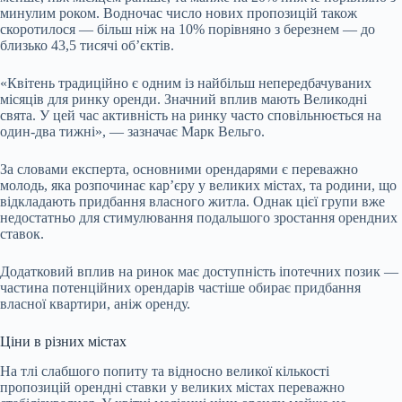
минулим роком. Водночас число нових пропозицій також
скоротилося — більш ніж на 10% порівняно з березнем — до
близько 43,5 тисячі об’єктів.
«Квітень традиційно є одним із найбільш непередбачуваних
місяців для ринку оренди. Значний вплив мають Великодні
свята. У цей час активність на ринку часто сповільнюється на
один-два тижні», — зазначає Марк Вельго.
За словами експерта, основними орендарями є
переважно
молодь, яка розпочинає кар’єру у великих містах, та родини, що
відкладають придбання власного житла. Однак цієї групи вже
недостатньо для стимулювання подальшого зростання орендних
ставок.
Додатковий вплив на ринок має доступність іпотечних позик —
частина потенційних орендарів частіше обирає придбання
власної квартири, аніж оренду.
Ціни в різних містах
На тлі слабшого попиту та відносно великої кількості
пропозицій орендні ставки у великих містах переважно