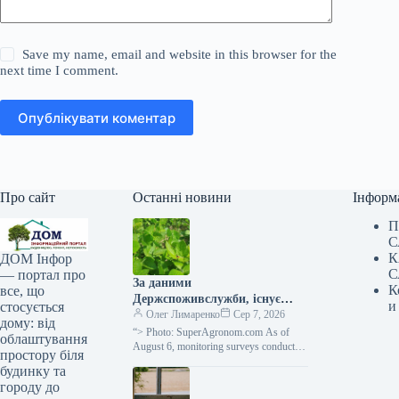
Save my name, email and website in this browser for the
next time I comment.
Опублікувати коментар
Про сайт
Останні новини
Інформ
П
С
К
ДОМ Інфор
С
— портал про
За даними
К
все, що
Держспоживслужби, існує
и
стосується
небезпека поширення
Олег Лимаренко
Сер 7, 2026
дому: від
павутинного кліща —
“> Photo: SuperAgronom.com As of
облаштування
SuperAgronom.com
August 6, monitoring surveys conducted
простору біля
in basic farms of the Ivano-Frankivsk
будинку та
region have shown that…
городу до