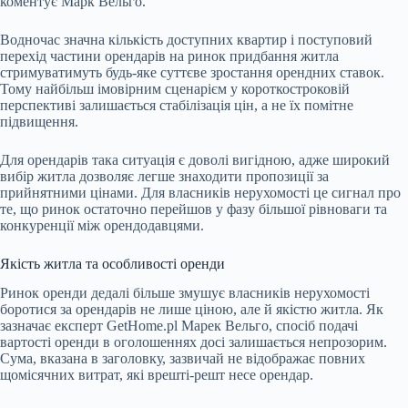
коментує Марк Вельго.
Водночас значна кількість доступних квартир і поступовий
перехід частини орендарів на ринок придбання житла
стримуватимуть будь-яке суттєве зростання орендних ставок.
Тому найбільш імовірним сценарієм у короткостроковій
перспективі залишається стабілізація цін, а не їх помітне
підвищення.
Для орендарів така ситуація є доволі вигідною, адже широкий
вибір житла дозволяє легше знаходити пропозиції за
прийнятними цінами. Для власників нерухомості це сигнал про
те, що ринок остаточно перейшов у фазу більшої рівноваги та
конкуренції між орендодавцями.
Якість житла та особливості оренди
Ринок оренди дедалі більше змушує власників нерухомості
боротися за орендарів не лише ціною, але й якістю житла. Як
зазначає експерт
GetHome.pl Марек Вельго, спосіб подачі
вартості оренди в оголошеннях досі залишається непрозорим.
Сума, вказана в заголовку, зазвичай не відображає повних
щомісячних витрат, які врешті-решт несе орендар.