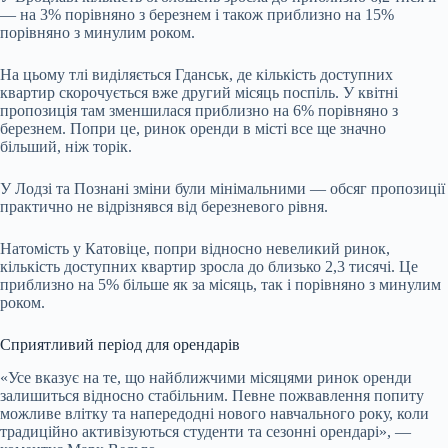
— на 3% порівняно з березнем і також приблизно на 15%
порівняно з минулим роком.
На цьому тлі виділяється Гданськ, де кількість доступних
квартир скорочується вже другий місяць поспіль. У квітні
пропозиція там зменшилася приблизно на 6% порівняно з
березнем. Попри це, ринок оренди в місті все ще значно
більший, ніж торік.
У Лодзі та Познані зміни були мінімальними — обсяг пропозиції
практично не відрізнявся від березневого рівня.
Натомість у Катовіце, попри відносно невеликий ринок,
кількість доступних квартир зросла до близько 2,3 тисячі. Це
приблизно на 5% більше як за місяць, так і порівняно з минулим
роком.
Сприятливий період для орендарів
«Усе вказує на те, що найближчими місяцями ринок оренди
залишиться відносно стабільним. Певне пожвавлення попиту
можливе влітку та напередодні нового навчального року, коли
традиційно активізуються студенти та сезонні орендарі», —