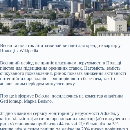
Весна та початок літа зазвичай вигідні для оренди квартир у
Польщі. / Wikipedia
Весняний період не приніс власникам нерухомості в Польщі
підстав для підвищення орендних
ставок. Натомість, замість
очікуваного пожвавлення, ринок показав зниження активності
потенційних орендарів — як порівняно з березнем, так і з
аналогічним періодом минулого року.
Про це інформує
Delo.ua
, посилаючись на коментар аналітика
GetHome.pl Марка Вельго.
Згідно з даними сервісу моніторингу нерухомості Adradar, у
квітні кількість фактично орендованих квартир (або вилучених з
ринку) становила приблизно 44 тисячі. Це більш ніж на 5%
менше, ніж місяцем раніше, та майже на 20% нижче порівняно з