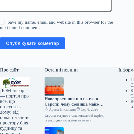
Save my name, email and website in this browser for the
next time I comment.
Опублікувати коментар
Про сайт
Останні новини
Інформ
П
С
К
ДОМ Інфор
С
— портал про
Нове зростання цін на газ в
К
все, що
Європі: чому сховища майже
и
стосується
порожні напередодні зими —
Артем Письменна
Сер 8, 2026
дому: від
Мінфін
Європа вступає в опалювальний період
облаштування
із рекордно низькими запасами
простору біля
природного газу на початок серпня,
будинку та
зафіксованими за весь період
городу до