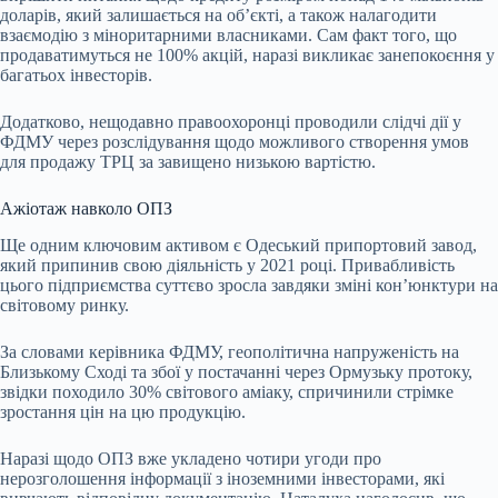
доларів, який залишається на об’єкті, а також налагодити
взаємодію з міноритарними власниками. Сам факт того, що
продаватимуться не 100% акцій, наразі викликає занепокоєння у
багатьох інвесторів.
Додатково, нещодавно правоохоронці проводили слідчі дії у
ФДМУ через розслідування щодо можливого створення умов
для продажу ТРЦ за завищено низькою вартістю.
Ажіотаж навколо ОПЗ
Ще одним ключовим активом є Одеський припортовий завод,
який припинив свою діяльність у 2021 році. Привабливість
цього підприємства суттєво зросла завдяки зміні кон’юнктури на
світовому ринку.
За словами керівника ФДМУ, геополітична напруженість на
Близькому Сході та збої у постачанні через Ормузьку протоку,
звідки походило 30% світового аміаку, спричинили стрімке
зростання цін на цю продукцію.
Наразі щодо ОПЗ вже укладено чотири угоди про
нерозголошення інформації з іноземними інвесторами, які