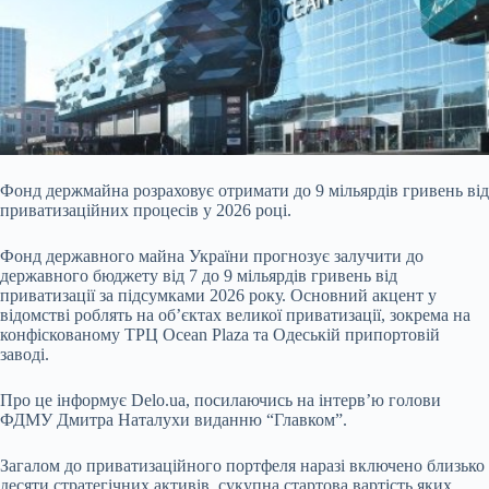
Фонд держмайна розраховує отримати до 9 мільярдів гривень від
приватизаційних процесів у 2026 році.
Фонд державного майна України прогнозує залучити до
державного
бюджету від 7 до 9 мільярдів гривень від
приватизації за підсумками 2026 року. Основний акцент у
відомстві роблять на об’єктах великої приватизації, зокрема на
конфіскованому ТРЦ Ocean Plaza та Одеській припортовій
заводі.
Про це інформує
Delo.ua
, посилаючись на
інтерв’ю
голови
ФДМУ Дмитра Наталухи виданню “Главком”.
Загалом до приватизаційного портфеля наразі включено близько
десяти стратегічних активів, сукупна стартова вартість яких