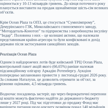
оцінюється у 10-13 мільярдів гривень. До кінця поточного року
планується виставити на продаж щонайменше шість-сім великих
об’єктів.
Крім Ocean Plaza та ОПЗ, це стосується “Сумихімпрому”,
Демурінського ГЗК, Миколаївського глиноземного заводу,
“Мотордеталь-Конотоп” та підприємства з виробництва інсуліну
“Індар”. Половина з них – це колишні активи, що належали
представникам країни-агресора та були конфісковані в дохід
держави після застосування санкційних заходів.
Реалізація Ocean Plaza
Одним із найдорожчих лотів буде київський ТРЦ Ocean Plaza,
контрольний пакет акцій якого (66,65%) раніше належав
підсанкційному олігарху Аркадію Ротенбергу. Аукціон
попередньо заплановано провести у листопаді-грудні 2026 року.
За словами Наталухи, це дозволить отримати за об’єкт, за
різними оцінками, 4,5 мільярда гривень.
Водночас посадовець застеріг, що через бюрократичні перепони
ці кошти можуть фактично надійти до державного бюджету
лише у 2027 році. Під час підготовки до продажу Фонд має
вирішити питання щодо кредиту розміром понад 140 мільйонів