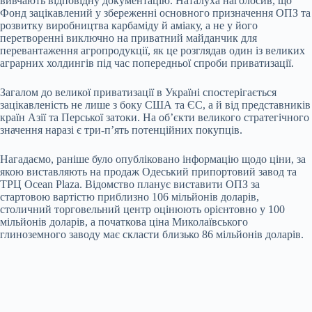
вивчають відповідну документацію. Наталуха наголосив, що
Фонд зацікавлений у збереженні основного призначення ОПЗ та
розвитку виробництва карбаміду й аміаку, а не у його
перетворенні виключно на приватний майданчик для
перевантаження агропродукції, як це розглядав один із великих
аграрних холдингів під час попередньої спроби приватизації.
Загалом до великої приватизації в Україні спостерігається
зацікавленість не лише з боку США та ЄС, а й від представників
країн Азії та Перської затоки. На об’єкти великого стратегічного
значення наразі є три-п’ять потенційних покупців.
Нагадаємо, раніше було опубліковано інформацію щодо ціни, за
якою
виставляють на продаж Одеський припортовий завод та
ТРЦ Ocean Plaza
. Відомство планує виставити ОПЗ за
стартовою вартістю приблизно 106 мільйонів доларів,
столичний торговельний центр оцінюють орієнтовно у 100
мільйонів доларів, а початкова ціна Миколаївського
глиноземного заводу має скласти близько 86 мільйонів доларів.