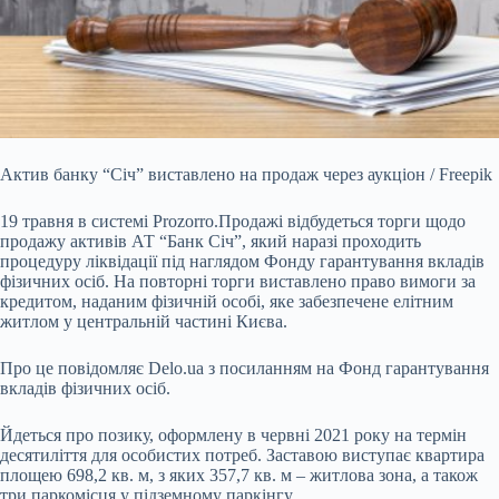
Актив банку “Січ” виставлено на продаж через аукціон / Freepik
19 травня в системі Prozorro.Продажі відбудеться торги щодо
продажу активів АТ “Банк Січ”, який наразі
проходить
процедуру ліквідації під наглядом Фонду гарантування вкладів
фізичних осіб. На повторні торги виставлено право вимоги за
кредитом, наданим фізичній особі, яке забезпечене елітним
житлом у центральній частині Києва.
Про це повідомляє Delo.ua з посиланням на Фонд гарантування
вкладів фізичних осіб.
Йдеться про позику, оформлену в червні 2021 року на термін
десятиліття для особистих потреб. Заставою виступає квартира
площею 698,2 кв. м, з яких 357,7 кв. м – житлова зона, а також
три паркомісця у підземному паркінгу.