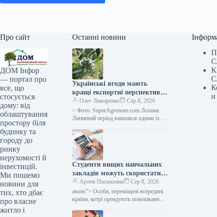
Про сайт
Останні новини
Інформ
П
С
К
ДОМ Інфор
С
— портал про
Українські ягоди мають
К
все, що
кращі експортні перспективи,
и
стосується
однак слід зважати на
Олег Лимаренко
Сер 8, 2026
дому: від
оновлені нормативні вимоги
> Фото: SuperAgronom.com Лохина
облаштування
— SuperAgronom.com
Липневий період виявився одним із
простору біля
найважливіших для аграрного сектору
будинку та
України, що спеціалізується на
городу до
вирощуванні ягід. Саме…
ринку
нерухомості й
Студенти вищих навчальних
інвестицій.
закладів можуть скористатися
Ми пишемо
податковою знижкою на
Артем Письменна
Сер 8, 2026
новини для
оренду помешкання: які
anons”> Особи, переміщені всередині
тих, хто дбає
вимоги слід дотриматися —
країни, котрі орендують помешкання,
про власне
мають можливість отримати податкову
Міністерство фінансів
житло і
пільгу та отримати назад частину