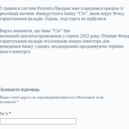
5 травня в системі Prozorro.Продажі вже планувався аукціон із
реалізації активів збанкрутілого банку “Січ”, яким керує Фонд
гарантування вкладів. Однак, тоді торги не відбулися.
Варто зазначити, що
банк “Січ”
був
визнаний
неплатоспроможним у серпні 2022 року. Пізніше Фонд
гарантування вкладів оголошував пошук інвестора для
виведення банку з ринку, неодноразово продовжуючи терміни
цього конкурсу.
Залишити відповідь
Ваша e-mail адреса не оприлюднюватиметься.
Обов’язкові поля
позначені
*
Ім’я
*