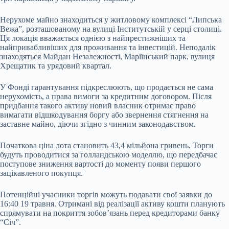
Нерухоме майно знаходиться у житловому комплексі “Липська
Вежа”, розташованому на вулиці Інститутській у серці столиці.
Ця локація вважається однією з найпрестижніших та
найпривабливіших для проживання та інвестицій. Неподалік
знаходяться Майдан Незалежності, Маріїнський парк, вулиця
Хрещатик та урядовий квартал.
У Фонді гарантування підкреслюють, що продається не сама
нерухомість, а права вимоги за кредитним договором. Після
придбання такого активу новий власник отримає право
вимагати відшкодування боргу або звернення стягнення на
заставне майно, діючи згідно з чинним законодавством.
Початкова ціна лота становить 43,4 мільйона гривень. Торги
будуть проводитися за голландською моделлю, що передбачає
поступове зниження вартості до моменту появи першого
зацікавленого покупця.
Потенційні учасники торгів можуть подавати свої заявки до
16:40 19 травня. Отримані від реалізації активу кошти планують
спрямувати на покриття зобов’язань перед кредиторами банку
“Січ”.