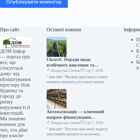
Опублікувати коментар
Про сайт
Останні новини
Інформ
П
С
К
ДОМ Інфор
С
— портал про
Ukravit: Поради щодо
К
все, що
всебічного живлення та
и
стосується
захисту озимої пшениці від
Владислав Ситник
Сер 7, 2026
дому: від
KURKUL
” data-title=”Фахівці окреслили головні
облаштування
поживні елементи для озимої пшениці
простору біля
восени”
будинку та
городу до
ринку
нерухомості й
Автоматизація — ключовий
інвестицій.
напрям фінансування
Ми пишемо
молочних ферм від Credit
Владислав Ситник
Сер 7, 2026
новини для
Agricole — КУРКУЛЬ
” data-title=”Нестача персоналу коригує
тих, хто дбає
інвестиційні пріоритети молочних
про власне
господарств — Credit Agricole”