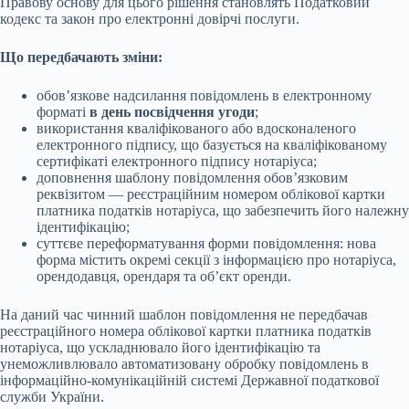
Правову основу для цього рішення становлять Податковий
кодекс та закон про електронні довірчі послуги.
Що передбачають зміни:
обов’язкове надсилання повідомлень в електронному
форматі
в день посвідчення угоди
;
використання кваліфікованого або вдосконаленого
електронного підпису, що базується на кваліфікованому
сертифікаті електронного підпису нотаріуса;
доповнення шаблону повідомлення обов’язковим
реквізитом — реєстраційним номером облікової картки
платника податків нотаріуса, що забезпечить його належну
ідентифікацію;
суттєве переформатування форми повідомлення: нова
форма містить окремі секції з інформацією про нотаріуса,
орендодавця, орендаря та об’єкт оренди.
На даний час чинний шаблон повідомлення не передбачав
реєстраційного номера облікової картки платника податків
нотаріуса, що ускладнювало його ідентифікацію та
унеможливлювало автоматизовану обробку повідомлень в
інформаційно-комунікаційній системі Державної податкової
служби України.