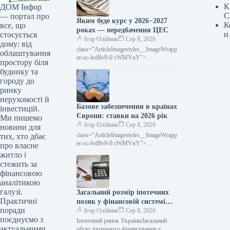
К
ДОМ Інфор
С
— портал про
Яким буде курс у 2026−2027
К
все, що
роках — передбачення ЦЕС
и
стосується
Ігор Олійник
Сер 8, 2026
дому: від
class=”ArticleImagestyles__ImageWrapp
облаштування
er-sc-lvd8v9-0 cWMVnY”>
простору біля
Середньорічний курс гривні до долара
будинку та
у 2026 році очікується на рівні 44,5
городу до
грн за доларПротягом 2026−2027
ринку
нерухомості й
Базове забезпечення в країнах
інвестицій.
Європи: ставки на 2026 рік
Ми пишемо
Ігор Олійник
Сер 8, 2026
новини для
class=”ArticleImagestyles__ImageWrapp
тих, хто дбає
er-sc-lvd8v9-0 cWMVnY”>
про власне
Фундаментальна підтримка в
житло і
ЄвропіСистеми базового соціального
стежить за
забезпечення існують майжев усіх
фінансовою
країнах
аналітикою
галузі.
Загальний розмір іпотечних
Практичні
позик у фінансовій системі
поради
досяг 50 мільярдів гривень
Ігор Олійник
Сер 8, 2026
поєднуємо з
Іпотечний ринок УкраїниЗагальний
актуальними
обсяг іпотечного фінансування у