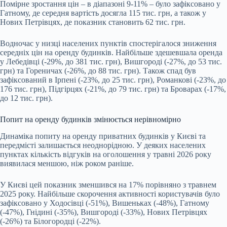
Помірне зростання цін – в діапазоні 9-11% – було зафіксовано у
Гатному, де середня вартість досягла 115 тис. грн, а також у
Нових Петрівцях, де показник становить 62 тис. грн.
Водночас у низці населених пунктів спостерігалося зниження
середніх цін на оренду будинків. Найбільше здешевшала оренда
у Лебедівці (-29%, до 381 тис. грн), Вишгороді (-27%, до 53 тис.
грн) та Гореничах (-26%, до 88 тис. грн). Також спад був
зафіксований в Ірпені (-23%, до 25 тис. грн), Романкові (-23%, до
176 тис. грн), Підгірцях (-21%, до 79 тис. грн) та Броварах (-17%,
до 12 тис. грн).
Попит на оренду будинків змінюється нерівномірно
Динаміка попиту на оренду приватних будинків у Києві та
передмісті залишається неоднорідною. У деяких населених
пунктах кількість відгуків на оголошення у травні 2026 року
виявилася меншою, ніж роком раніше.
У Києві цей показник зменшився на 17% порівняно з травнем
2025 року. Найбільше скорочення активності користувачів було
зафіксовано у Ходосівці (-51%), Вишеньках (-48%), Гатному
(-47%), Гнідині (-35%), Вишгороді (-33%), Нових Петрівцях
(-26%) та Білогородці (-22%).