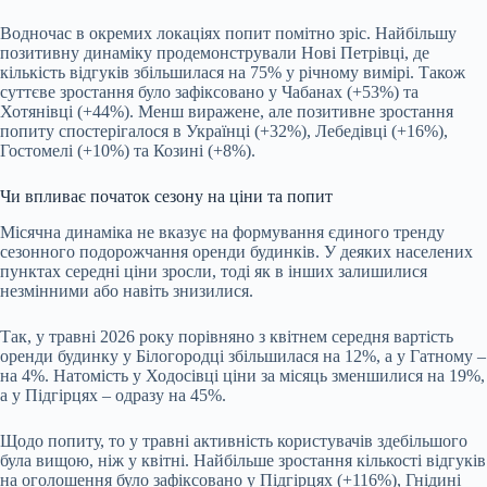
Водночас в окремих локаціях попит помітно зріс. Найбільшу
позитивну динаміку продемонстрували Нові Петрівці, де
кількість відгуків збільшилася на 75% у річному вимірі. Також
суттєве зростання було зафіксовано у Чабанах (+53%) та
Хотянівці (+44%). Менш виражене, але позитивне зростання
попиту спостерігалося в Українці (+32%), Лебедівці (+16%),
Гостомелі (+10%) та Козині (+8%).
Чи впливає початок сезону на ціни та попит
Місячна динаміка не вказує на формування єдиного тренду
сезонного подорожчання оренди будинків. У деяких населених
пунктах середні ціни зросли, тоді як в інших залишилися
незмінними або навіть знизилися.
Так, у травні 2026 року порівняно з квітнем середня вартість
оренди будинку у Білогородці збільшилася на 12%, а у Гатному –
на 4%. Натомість у Ходосівці ціни за місяць зменшилися на 19%,
а у Підгірцях – одразу на 45%.
Щодо попиту, то у травні активність користувачів здебільшого
була вищою, ніж у квітні. Найбільше зростання кількості відгуків
на оголошення було зафіксовано у Підгірцях (+116%), Гнідині