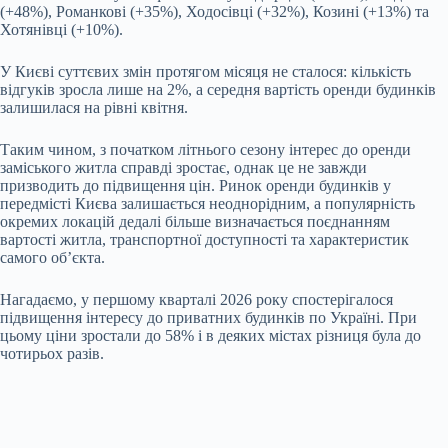
(+48%), Романкові (+35%), Ходосівці (+32%), Козині (+13%) та
Хотянівці (+10%).
У Києві суттєвих змін протягом місяця не сталося: кількість
відгуків зросла лише на 2%, а середня вартість оренди будинків
залишилася на рівні квітня.
Таким чином, з початком літнього сезону інтерес до оренди
заміського житла справді зростає, однак це не завжди
призводить до підвищення цін. Ринок оренди будинків у
передмісті Києва залишається неоднорідним, а популярність
окремих локацій дедалі більше визначається поєднанням
вартості житла, транспортної доступності та характеристик
самого об’єкта.
Нагадаємо, у першому кварталі 2026 року спостерігалося
підвищення інтересу до приватних будинків по Україні. При
цьому ціни зростали до 58% і в деяких містах різниця була до
чотирьох разів.