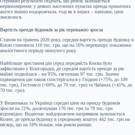
Отримані результати свідчать, що ринок залишається
нерівномірним: у деяких населених пунктах оренда приватних
жител значно подорожчала, тоді як в інших – навпаки, ціни
знизилися.
Вартість оренди будинків за рік переважно зросла
Станом на травень 2026 року, середня вартість оренди будинку в
Києві становила 110 тис. грн, що на 16% перевищує показники
аналогічного періоду минулого року.
Найбільше зростання цін серед передмість Києва було
зафіксовано у Білогородці, де середня вартість оренди за рік
майже подвоїлася – на 95%, сягнувши 97 тис. грн. Значне
підвищення цін також спостерігалося у Гнідині (+75%, до 109
тис. грн), Гостомелі (+69%, до 70 тис. грн) та Чабанах (+41%, до
70 тис. грн).
У Вишеньках та Українці середні ціни на оренду будинків
зросли на 21%, досягнувши 176 тис. грн та 79 тис. грн
відповідно. Водночас найдорожчим напрямком залишається
Козин, де оренда будинку в середньому коштує 442 тис. грн на
місяць, що на 18% більше, ніж роком раніше.