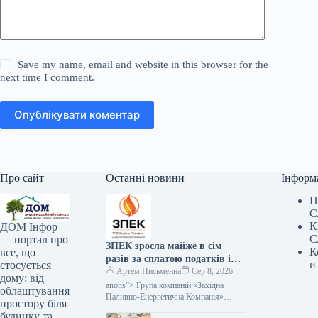
Save my name, email and website in this browser for the
next time I comment.
Опублікувати коментар
Про сайт
Останні новини
Інформ
П
С
К
ДОМ Інфор
С
— портал про
ЗПЕК зросла майже в сім
К
все, що
разів за сплатою податків і
и
стосується
обов’язкових платежів —
Артем Письменна
Сер 8, 2026
дому: від
Мінфін
anons”> Група компаній «Західна
облаштування
Паливно-Енергетична Компанія»
простору біля
(ЗПЕК) за підсумками першого
будинку та