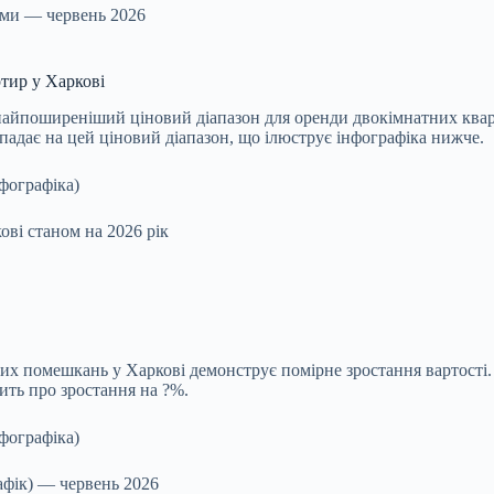
ами — червень 2026
тир у Харкові
найпоширеніший ціновий діапазон для оренди двокімнатних кварт
адає на цей ціновий діапазон, що ілюструє інфографіка нижче.
ві станом на 2026 рік
них помешкань у Харкові демонструє помірне зростання вартості.
чить про зростання на ?%.
афік) — червень 2026