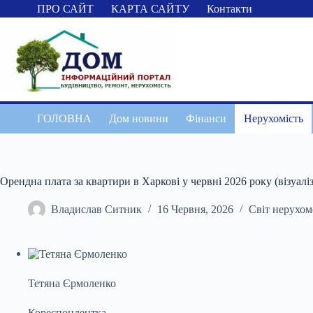
Перейти
ПРО САЙТ
КАРТА САЙТУ
Контакти
до
вмісту
ГОЛОВНА
Дом новини
Фінанси
Нерухомість
Орендна плата за квартири в Харкові у червні 2026 року (візуалі
Владислав Ситник
16 Червня, 2026
Світ нерухом
Тетяна Єрмоленко
Кореспондентка