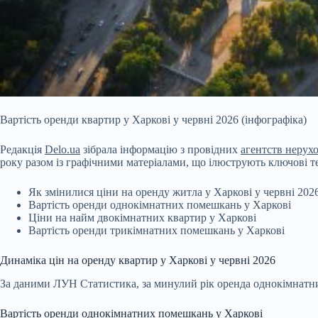
Вартість оренди квартир у Харкові у червні 2026 (інфографіка)
Редакція
Delo.ua
зібрала інформацію з провідних
агентств нерух
року разом із графічними матеріалами, що ілюструють ключові т
Як змінилися ціни на оренду житла у Харкові у червні 202
Вартість оренди однокімнатних помешкань у Харкові
Ціни на найм двокімнатних квартир у Харкові
Вартість оренди трикімнатних помешкань у Харкові
Динаміка цін на оренду квартир у Харкові у червні 2026
За даними ЛУН Статистика, за минулий рік оренда однокімнатни
Вартість оренди однокімнатних помешкань у Харкові