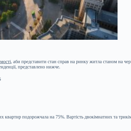
омості
, аби
представити стан справ на ринку житла станом на черв
енденції, представлено нижче.
6
х квартир подорожчала на 75%. Вартість двокімнатних та трикі