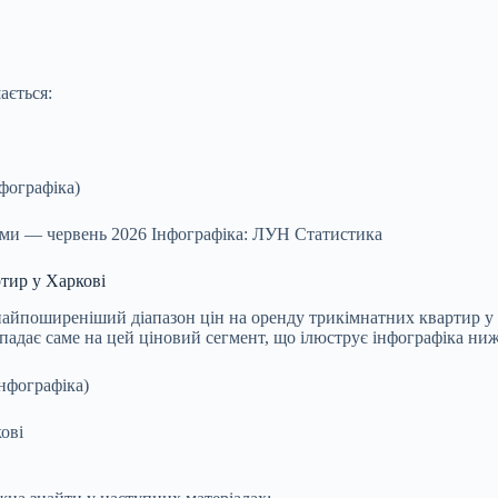
ається:
нами — червень 2026 Інфографіка: ЛУН Статистика
тир у Харкові
айпоширеніший діапазон цін на оренду трикімнатних квартир у Х
адає саме на цей ціновий сегмент, що ілюструє інфографіка ниж
кові