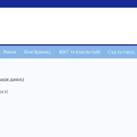
Ринок
Біля будинку
ЖКГ та благоустрій
Сад та город
зація даних)
ості