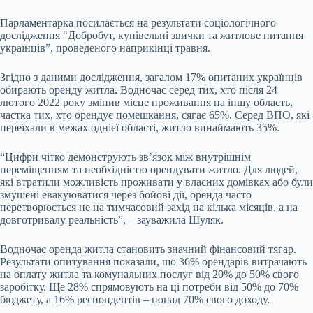
Парламентарка посилається на результати
соціологічного
дослідження
“Добробут, купівельні звички та житлове питання
українців”, проведеного наприкінці травня.
Згідно з даними дослідження, загалом 17% опитаних українців
обирають оренду житла. Водночас серед тих, хто після 24
лютого 2022 року змінив місце проживання на іншу область,
частка тих, хто орендує помешкання, сягає 65%. Серед ВПО, які
переїхали в межах однієї області, житло винаймають 35%.
“Цифри чітко демонструють зв’язок між внутрішнім
переміщенням та необхідністю орендувати житло. Для людей,
які втратили можливість проживати у власних домівках або були
змушені евакуюватися через бойові дії, оренда часто
перетворюється не на тимчасовий захід на кілька місяців, а на
довготривалу реальність”, – зауважила Шуляк.
Водночас оренда житла становить значний фінансовий тягар.
Результати опитування показали, що 36% орендарів витрачають
на оплату житла та комунальних послуг від 20% до 50% свого
заробітку. Ще 28% спрямовують на ці потреби від 50% до 70%
бюджету, а 16% респондентів – понад 70% свого доходу.