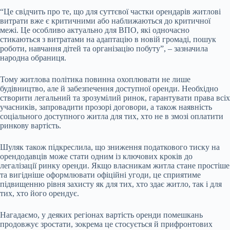
“Це свідчить про те, що для суттєвої частки орендарів житлові
витрати вже є критичними або наближаються до критичної
межі. Це особливо актуально для ВПО, які одночасно
стикаються з витратами на адаптацію в новій громаді, пошук
роботи, навчання дітей та організацію побуту”, – зазначила
народна обраниця.
Тому житлова політика повинна охоплювати не лише
будівництво, але й забезпечення доступної оренди. Необхідно
створити легальний та зрозумілий ринок, гарантувати права всіх
учасників, запровадити прозорі договори, а також наявність
соціального доступного житла для тих, хто не в змозі оплатити
ринкову вартість.
Шуляк також підкреслила, що зниження податкового тиску на
орендодавців може стати одним із ключових кроків до
легалізації ринку оренди. Якщо власникам житла стане простіше
та вигідніше оформлювати офіційні угоди, це сприятиме
підвищенню рівня захисту як для тих, хто здає житло, так і для
тих, хто його орендує.
Нагадаємо, у деяких регіонах вартість оренди помешкань
продовжує зростати, зокрема це стосується й прифронтових