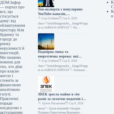
К
ДОМ Інфор
С
— портал про
Топ-експерти з популярних
К
все, що
YouTube-каналів,
и
стосується
присвячених інвестиціям,
Ігор Олійник
Сер 8, 2026
дому: від
виступатимуть на InvestFest
class=”ArticleImagestyles__ImageWrapp
облаштування
2026.
er-sc-lvd8v9-0 cWMVnY”> На
простору біля
InvestFest 2026 виступлять топові
будинку та
експерти з відомих YouTube-каналів
городу до
про інвестиції20 серпня відбудеться
ринку
нерухомості й
Надмірна спека та
інвестицій.
енергетична мережа: які
Ми пишемо
запити щодо дій
Ігор Олійник
Сер 8, 2026
новини для
class=”ArticleImagestyles__ImageWrapp
тих, хто дбає
er-sc-lvd8v9-0 cWMVnY”> Аномальна
про власне
спека та енергосистема: що просять
житло і
зробитиТривалий період літньої спеки
стежить за
створює підвищене
фінансовою
аналітикою
галузі.
ЗПЕК зросла майже в сім
Практичні
разів за сплатою податків і
поради
обов’язкових платежів —
Артем Письменна
Сер 8, 2026
поєднуємо з
Мінфін
anons”> Група компаній «Західна
актуальними
Паливно-Енергетична Компанія»