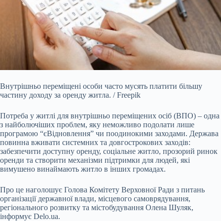
Внутрішньо переміщені особи часто мусять платити більшу
частину доходу за оренду житла. / Freepik
Потреба у житлі для внутрішньо переміщених осіб (ВПО) – одна
з
найболючіших проблем, яку неможливо подолати лише
програмою “єВідновлення” чи поодинокими заходами. Держава
повинна вживати системних та довгострокових заходів:
забезпечити доступну оренду, соціальне житло, прозорий ринок
оренди та створити механізми підтримки для людей, які
вимушено винаймають житло в інших громадах.
Про це наголошує Голова Комітету Верховної Ради з питань
організації державної влади, місцевого самоврядування,
регіонального розвитку та містобудування Олена Шуляк,
інформує
Delo.ua
.