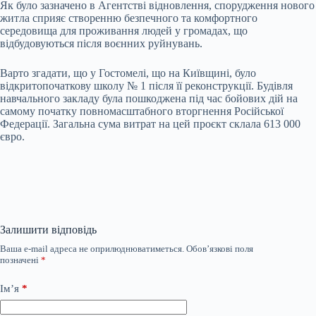
Як було зазначено в Агентстві відновлення, спорудження нового
житла сприяє створенню безпечного та комфортного
середовища для проживання людей у громадах, що
відбудовуються після воєнних руйнувань.
Варто згадати, що
у Гостомелі, що на Київщині, було
відкрито
початкову школу № 1 після її реконструкції. Будівля
навчального закладу була пошкоджена під час бойових дій на
самому початку повномасштабного вторгнення Російської
Федерації. Загальна сума витрат на цей проєкт склала 613 000
євро
.
Залишити відповідь
Ваша e-mail адреса не оприлюднюватиметься.
Обов’язкові поля
позначені
*
Ім’я
*