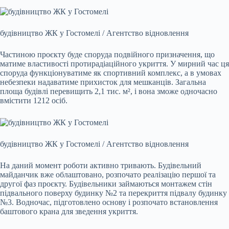
будівництво ЖК у Гостомелі / Агентство відновлення
Частиною проєкту буде споруда подвійного призначення, що
матиме властивості протирадіаційного укриття. У мирний час ця
споруда функціонуватиме як спортивний комплекс, а в умовах
небезпеки надаватиме прихисток для мешканців. Загальна
площа будівлі перевищить 2,1 тис. м², і вона зможе одночасно
вмістити 1212 осіб.
будівництво ЖК у Гостомелі / Агентство відновлення
На даний момент роботи активно тривають. Будівельний
майданчик вже облаштовано, розпочато реалізацію першої та
другої фаз проєкту. Будівельники займаються монтажем стін
підвального поверху будинку №2 та перекриття підвалу будинку
№3. Водночас, підготовлено основу і розпочато встановлення
баштового крана для зведення укриття.