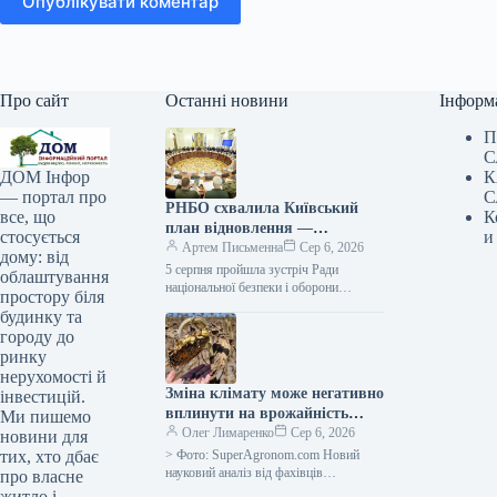
Опублікувати коментар
Про сайт
Останні новини
Інформ
П
С
К
ДОМ Інфор
С
— портал про
РНБО схвалила Київський
К
все, що
план відновлення —
и
стосується
Клименко
Артем Письменна
Сер 6, 2026
дому: від
5 серпня пройшла зустріч Ради
облаштування
національної безпеки і оборони
простору біля
України (РНБО), яку очолив
будинку та
президент Володимир Зеленський.
городу до
Обговорено ступінь реалізації
ринку
комплексних…
нерухомості й
Зміна клімату може негативно
інвестицій.
вплинути на врожайність
Ми пишемо
культур значніше, ніж
Олег Лимаренко
Сер 6, 2026
новини для
передбачали дослідники —
> Фото: SuperAgronom.com Новий
тих, хто дбає
SuperAgronom.com
науковий аналіз від фахівців
про власне
Університету Аризони виявив, що
житло і