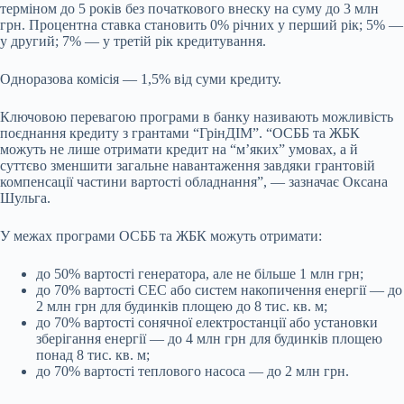
терміном до 5 років без початкового внеску на суму до 3 млн
грн. Процентна ставка становить 0% річних у перший рік; 5% —
у другий; 7% — у третій рік кредитування.
Одноразова комісія — 1,5% від суми кредиту.
Ключовою перевагою програми в банку називають можливість
поєднання кредиту з грантами “ГрінДІМ”. “ОСББ та ЖБК
можуть не лише отримати кредит на “м’яких” умовах, а й
суттєво зменшити загальне навантаження завдяки грантовій
компенсації частини вартості обладнання”, — зазначає Оксана
Шульга.
У межах програми ОСББ та ЖБК можуть отримати:
до 50% вартості генератора, але не більше 1 млн грн;
до 70% вартості СЕС або систем накопичення енергії — до
2 млн грн для будинків площею до 8 тис. кв. м;
до 70% вартості сонячної електростанції або установки
зберігання енергії — до 4 млн грн для будинків площею
понад 8 тис. кв. м;
до 70% вартості теплового насоса — до 2 млн грн.