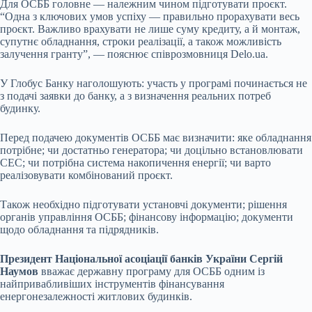
Для ОСББ головне — належним чином підготувати проєкт.
“Одна з ключових умов успіху — правильно прорахувати весь
проєкт. Важливо врахувати не лише суму кредиту, а й монтаж,
супутнє обладнання, строки реалізації, а також можливість
залучення гранту”, — пояснює співрозмовниця
Delo
.
ua
.
У Глобус Банку наголошують: участь у програмі починається не
з подачі заявки до банку, а з визначення реальних потреб
будинку.
Перед подачею документів ОСББ має визначити: яке обладнання
потрібне; чи достатньо генератора; чи доцільно встановлювати
СЕС; чи потрібна система накопичення енергії; чи варто
реалізовувати комбінований проєкт.
Також необхідно підготувати установчі документи; рішення
органів управління ОСББ; фінансову інформацію; документи
щодо обладнання та підрядників.
Президент Національної асоціації банків України Сергій
Наумов
вважає державну програму для ОСББ одним із
найпривабливіших інструментів фінансування
енергонезалежності житлових будинків.