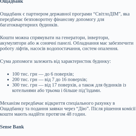
Ощадбанк
Ощадбанк є партнером державної програми “СвітлоДІМ”, яка
передбачає безповоротну фінансову допомогу для
багатоквартирних будинків.
Кошти можна спрямувати на генератори, інвертори,
акумулятори або ж сонячні панелі. Обладнання має забезпечити
роботу ліфтів, насосів водопостачання, систем опалення.
Сума допомоги залежить від характеристик будинку:
100 тис. грн — до 6 поверхів;
200 тис. грн — від 7 до 16 поверхів;
300 тис. грн — від 17 поверхів, а також для будинків із
котельнями або трьома і більше під’їздами.
Механізм передбачає відкриття спеціального рахунку в
Ощадбанку та подання заявки через “Дію”. Після рішення комісії
кошти мають надійти протягом 48 годин.
Sense Bank