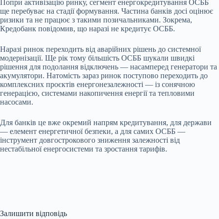
Попри активізацію ринку, сегмент енергокредитування ОСББ
ще перебуває на стадії формування. Частина банків досі оцінює
ризики та не працює з такими позичальниками. Зокрема,
Кредобанк повідомив, що наразі не кредитує ОСББ.
Наразі ринок переходить від аварійних рішень до системної
модернізації. Ще рік тому більшість ОСББ шукали швидкі
рішення для подолання відключень — насамперед генератори та
акумулятори. Натомість зараз ринок поступово переходить до
комплексних проєктів енергонезалежності — із сонячною
генерацією, системами накопичення енергії та тепловими
насосами.
Для банків це вже окремий напрям кредитування, для держави
— елемент енергетичної безпеки, а для самих ОСББ —
інструмент довгострокового зниження залежності від
нестабільної енергосистеми та зростання тарифів.
Залишити відповідь