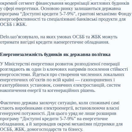
окремий сегмент фінансування модернізації житлових будинків
у сфері енергетики. Основою ринку залишаються державна
програма “Доступні кредити 5-7-9%”, грантові механізми Фонду
енергоефективності та спеціалізовані банківські продукти для
ОСББ і ЖБК.
Delo
.
ua
з’ясовувало, на яких умовах ОСББ та ЖБК можуть
отримати вигідні кредити наенергетичне обладнання.
Енергонезалежність будинків як державна політика
У Міністерстві енергетики розвиток розподіленої генерації
розглядають як один із ключових напрямів посилення стійкості
енергосистеми. Йдеться про створення численних локальних
енергетичних об’єктів по всій країні — газопоршневих і
газотурбінних установок, сонячних електростанцій, систем
накопичення енергії та когенераційних рішень.
Фактично держава заохочує ситуацію, коли споживачі самі
стають виробниками електроенергії, встановлюючи власні
генеруючі потужності. Для цього уряд не лише розширив
програму “Доступні кредити 5-7-9%” на енергетичне
обладнання, а й запровадив окремі механізми підтримки для
ОСББ, ЖБК, домогосподарств та бізнесу.