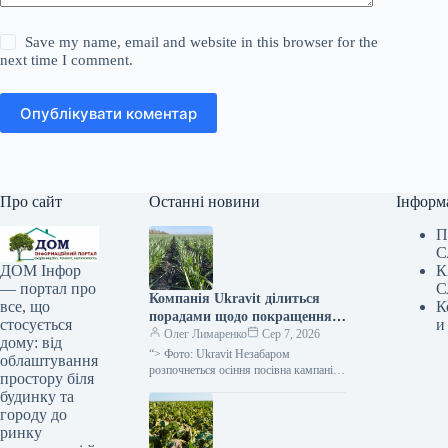
Save my name, email and website in this browser for the
next time I comment.
Опублікувати коментар
Про сайт
Останні новини
Інформ
П
С
К
ДОМ Інфор
С
— портал про
Компанія Ukravit ділиться
К
все, що
порадами щодо покращення
и
стосується
схожості та зимостійкості
Олег Лимаренко
Сер 7, 2026
дому: від
озимої пшениці —
“> Фото: Ukravit Незабаром
облаштування
SuperAgronom.com
розпочнеться осіння посівна кампанія
простору біля
зернових культур озимих. Тому
будинку та
паралельно з традиційним
городу до
підживленням, фахівці компанії
ринку
Ukravit наголошують