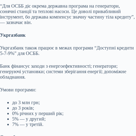
“Для ОСББ діє окрема державна програма на генератори,
сонячні станції та теплові насоси. Це доволі привабливий
інструмент, бо держава компенсує значну частину тіла кредиту”,
— зазначає він.
Укргазбанк
Укргазбанк також працює в межах програми “Доступні кредити
5-7-9%” для ОСББ.
Банк фінансує заходи з енергоефективності; генератори;
генеруючі установки; системи зберігання енергії; допоміжне
обладнання.
Умови програми:
до 3 млн грн;
до 3 років;
0% річних у перший рік;
5% — у другий;
7% — у третій.