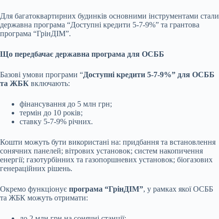
Для багатоквартирних будинків основними інструментами стали
державна програма “Доступні кредити 5-7-9%” та грантова
програма “ГрінДІМ”.
Що передбачає державна програма для ОСББ
Базові умови програми “
Доступні кредити 5-7-9%” для ОСББ
та ЖБК
включають:
фінансування до 5 млн грн;
термін до 10 років;
ставку 5-7-9% річних.
Кошти можуть бути використані на: придбання та встановлення
сонячних панелей; вітрових установок; систем накопичення
енергії; газотурбінних та газопоршневих установок; біогазових
генераційних рішень.
Окремо функціонує
програма “ГрінДІМ”
, у рамках якої ОСББ
та ЖБК можуть отримати:
до 2 млн грн на сонячні станції;