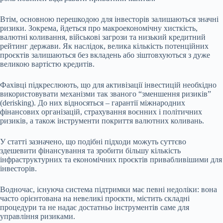
Втім, основною перешкодою для інвесторів залишаються значні
ризики. Зокрема, йдеться про макроекономічну хисткість,
валютні коливання, військові загрози та низький кредитний
рейтинг держави. Як наслідок, велика кількість потенційних
проєктів залишаються без вкладень або зіштовхуються з дуже
великою вартістю кредитів.
Фахівці підкреслюють, що для активізації інвестицій необхідно
використовувати механізми так званого “зменшення ризиків”
(derisking). До них відносяться
–
гарантії міжнародних
фінансових організацій, страхування воєнних і політичних
ризиків, а також інструменти покриття валютних коливань.
У статті зазначено, що подібні підходи можуть суттєво
здешевити фінансування та зробити більшу кількість
інфраструктурних та економічних проєктів привабливішими для
інвесторів.
Водночас, існуюча система підтримки має певні недоліки: вона
часто орієнтована на невеликі проєкти, містить складні
процедури та не надає достатньо інструментів саме для
управління ризиками.