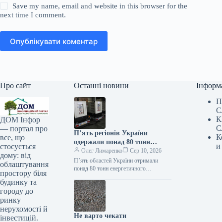
Save my name, email and website in this browser for the
next time I comment.
Опублікувати коментар
Про сайт
Останні новини
Інформ
П
С
К
ДОМ Інфор
С
— портал про
П’ять регіонів України
К
все, що
одержали понад 80 тонн
и
стосується
енергетичного обладнання з
Олег Лимаренко
Сер 10, 2026
дому: від
Ісландії
П’ять областей України отримали
облаштування
понад 80 тонн енергетичного
простору біля
обладнання від Ісландії 10.08.2026
будинку та
11:37 Укрінформ Ісландія надала 80
городу до
тонн енергетичного устаткування…
ринку
нерухомості й
Не варто чекати
інвестицій.